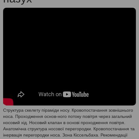
Структура скелету піраміди носу. Кровопостачання зовнішнього
носа. Проходження основ-ного потоку повітря через загальний
носовий хід. Носовий клапан в основі проходження повітря.
Анатомічна структура носової перегородки. Кровопостачання та
інервація перегородки носа. Зона Кіссельбаха. Рекомендації