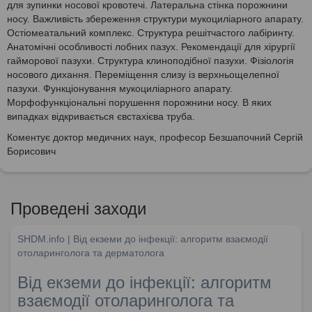
для зупинки носової кровотечі. Латеральна стінка порожнини
носу. Важливість збереження структури мукоциліарного апарату.
Остіомеатальний комплекс. Структура решітчастого лабіринту.
Анатомічні особливості лобних пазух. Рекомендації для хірургії
гайморової пазухи. Структура клиноподібної пазухи. Фізіологія
носового дихання. Переміщення слизу із верхньощелепної
пазухи. Функціонування мукоциліарного апарату.
Морфофункціональні порушення порожнини носу. В яких
випадках відкривається євстахієва труба.
Коментує доктор медичних наук, професор Безшапочний Сергій
Борисович
Проведені заходи
SHDM.info | Від екземи до інфекції: алгоритм взаємодії
отоларинголога та дерматолога
Від екземи до інфекції: алгоритм
взаємодії отоларинголога та