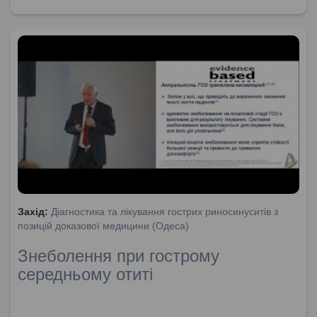
Захід:
Діагностика та лікування гострих риносинуситів з
позицій доказової медицини (Одеса)
Знеболення при гострому
середньому отиті