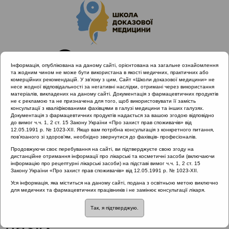
Інформація, опублікована на даному сайті, орієнтована на загальне ознайомлення
та жодним чином не може бути використана в якості медичних, практичних або
комерційних рекомендацій. У зв’язку з цим, Сайт «Школи доказової медицини» не
несе жодної відповідальності за негативні наслідки, отримані через використання
матеріалів, викладених на даному сайті. Документація з фармацевтичних продуктів
не є рекламою та не призначена для того, щоб використовувати її замість
консультації з кваліфікованими фахівцями в галузі медицини та інших галузях.
Головна
Проведені заходи
Документація з фармацевтичних продуктів надається за вашою згодою відповідно
Діагностика та лікування гострих риносинуситів з позицій
до вимог ч.ч. 1, 2 ст. 15 Закону України «Про захист прав споживачів» від
12.05.1991 р. № 1023-XII. Якщо вам потрібна консультація з конкретного питання,
доказової медицини (Одеса)
пов’язаного зі здоров’ям, необхідно звернутися до фахівців- професіоналів.
Анатомія та фізіологія носа та приносових пазух
Продовжуючи своє перебування на сайті, ви підтверджуєте свою згоду на
дистанційне отримання інформації про лікарські та косметичні засоби (включаючи
інформацію про рецептурні лікарські засоби) на підставі вимог ч.ч. 1, 2 ст. 15
Закону України «Про захист прав споживачів» від 12.05.1991 р. № 1023-XII.
Анатомія та фізіологія
Уся інформація, яка міститься на даному сайті, подана з освітньою метою виключно
для медичних та фармацевтичних працівників і не замінює консультації лікаря.
носа та приносових
Так, я підтверджую.
пазух