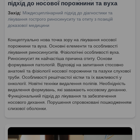
підхід до носової порожнини та вуха
Захід:
Міждисциплінарний підхід до діагностики та
лікування гострого риносинуситу та отиту з позицій
доказової медицини
Концептуально нова точка зору на лікування носової
порожнини та вуха. Основні елементи та особливості
лікування риносинуситів. Фізіологічні особливості вуха.
Риносинусит як найчастіша причина отиту. Основи
формування патологій. Відповіді на запитання стосовно
анатомії та фізіології носової порожнини та пазухи слухової
труби. Особливості решітчастої кістки та їх важливості у
онкології. Новітні техніки видалення поліпів. Необхідність
видалення формувань, які заважають носовому диханню.
Функціональний підхід до лікування та забезпечення
носового дихання. Порушення спровоковані пошкодженням
слизової оболонки.