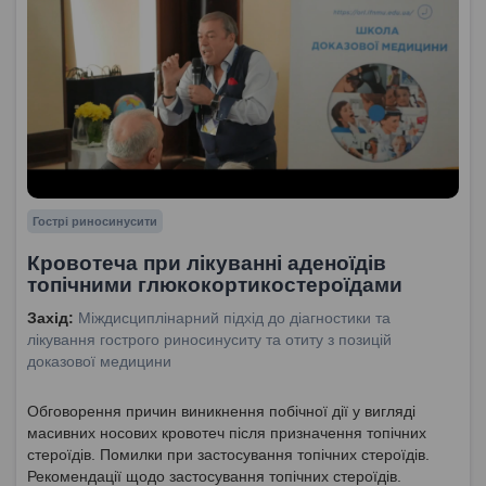
Гострі риносинусити
Кровотеча при лікуванні аденоїдів
топічними глюкокортикостероїдами
Захід:
Міждисциплінарний підхід до діагностики та
лікування гострого риносинуситу та отиту з позицій
доказової медицини
Обговорення причин виникнення побічної дії у вигляді
масивних носових кровотеч після призначення топічних
стероїдів. Помилки при застосування топічних стероїдів.
Рекомендації щодо застосування топічних стероїдів.