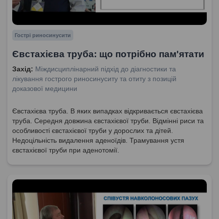
Гострі риносинусити
Євстахієва труба: що потрібно пам'ятати
Захід:
Міждисциплінарний підхід до діагностики та
лікування гострого риносинуситу та отиту з позицій
доказової медицини
Євстахієва труба. В яких випадках відкривається євстахієва
труба. Середня довжина євстахієвої труби. Відмінні риси та
особливості євстахієвої труби у дорослих та дітей.
Недоцільність видалення аденоїдів. Трамування устя
євстахієвої труби при аденотомії.