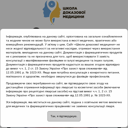
Інформація, опублікована на даному сайті, орієнтована на загальне ознайомлення
та жодним чином не може бути використана в якості медичних, практичних або
комерційних рекомендацій. У зв’язку з цим, Сайт «Школи доказової медицини» не
несе жодної відповідальності за негативні наслідки, отримані через використання
матеріалів, викладених на даному сайті. Документація з фармацевтичних продуктів
не є рекламою та не призначена для того, щоб використовувати її замість
консультації з кваліфікованими фахівцями в галузі медицини та інших галузях.
Головна
Лектори
Безшапочний Сергій Борисович
Документація з фармацевтичних продуктів надається за вашою згодою відповідно
до вимог ч.ч. 1, 2 ст. 15 Закону України «Про захист прав споживачів» від
12.05.1991 р. № 1023-XII. Якщо вам потрібна консультація з конкретного питання,
пов’язаного зі здоров’ям, необхідно звернутися до фахівців- професіоналів.
Продовжуючи своє перебування на сайті, ви підтверджуєте свою згоду на
дистанційне отримання інформації про лікарські та косметичні засоби (включаючи
інформацію про рецептурні лікарські засоби) на підставі вимог ч.ч. 1, 2 ст. 15
Закону України «Про захист прав споживачів» від 12.05.1991 р. № 1023-XII.
Уся інформація, яка міститься на даному сайті, подана з освітньою метою виключно
для медичних та фармацевтичних працівників і не замінює консультації лікаря.
Так, я підтверджую.