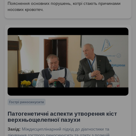
Пояснення основних порушень, котрі стають причинами
носових кровотеч.
Гострі риносинусити
Патогенетичні аспекти утворення кіст
верхньощелепної пазухи
Захід:
Міждисциплінарний підхід до діагностики та
лікування гострого риносинуситу та отиту з позицій