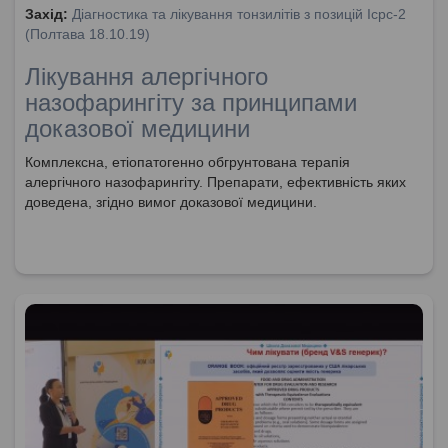
Захід:
Діагностика та лікування тонзилітів з позицій Icpc-2
(Полтава 18.10.19)
Лікування алергічного
назофарингіту за принципами
доказової медицини
Комплексна, етіопатогенно обгрунтована терапія
алергічного назофарингіту. Препарати, ефективність яких
доведена, згідно вимог доказової медицини.