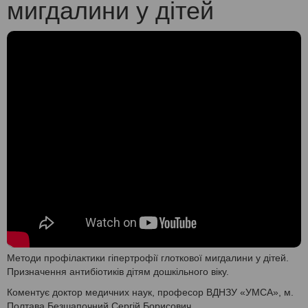
мигдалини у дітей
Методи профілактики гіпертрофії глоткової мигдалини у дітей.
Призначення антибіотиків дітям дошкільного віку.
Коментує доктор медичних наук, професор ВДНЗУ «УМСА», м.
Полтава Безшапочний Сергій Борисович.