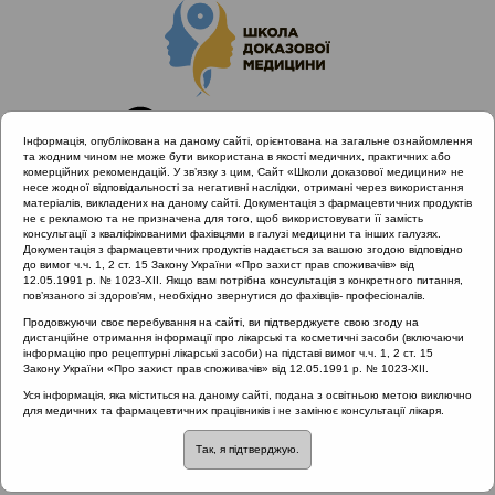
Інформація, опублікована на даному сайті, орієнтована на загальне ознайомлення
та жодним чином не може бути використана в якості медичних, практичних або
комерційних рекомендацій. У зв’язку з цим, Сайт «Школи доказової медицини» не
несе жодної відповідальності за негативні наслідки, отримані через використання
матеріалів, викладених на даному сайті. Документація з фармацевтичних продуктів
не є рекламою та не призначена для того, щоб використовувати її замість
консультації з кваліфікованими фахівцями в галузі медицини та інших галузях.
Головна
Проведені заходи
Документація з фармацевтичних продуктів надається за вашою згодою відповідно
Діагностика та лікування тонзилітів з позицій Icpc-2 (Полтава
до вимог ч.ч. 1, 2 ст. 15 Закону України «Про захист прав споживачів» від
12.05.1991 р. № 1023-XII. Якщо вам потрібна консультація з конкретного питання,
18.10.19)
пов’язаного зі здоров’ям, необхідно звернутися до фахівців- професіоналів.
Методи профілактики гіпертрофії глоткової мигдалини у
Продовжуючи своє перебування на сайті, ви підтверджуєте свою згоду на
дітей
дистанційне отримання інформації про лікарські та косметичні засоби (включаючи
інформацію про рецептурні лікарські засоби) на підставі вимог ч.ч. 1, 2 ст. 15
Закону України «Про захист прав споживачів» від 12.05.1991 р. № 1023-XII.
Уся інформація, яка міститься на даному сайті, подана з освітньою метою виключно
Методи профілактики
для медичних та фармацевтичних працівників і не замінює консультації лікаря.
Так, я підтверджую.
гіпертрофії глоткової