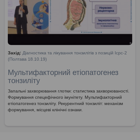
Захід:
Діагностика та лікування тонзилітів з позицій Icpc-2
(Полтава 18.10.19)
Мультифакторний етіопатогенез
тонзиліту
Запальні захворювання глотки: статистика захворюваності.
Формування спецефічного імунітету. Мультифакторний
етіопатогенез тонзиліту. Рекурентний тонзиліт: механізм
формування, місцеві клінічні ознаки.