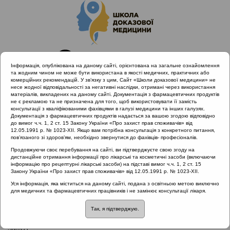
Інформація, опублікована на даному сайті, орієнтована на загальне ознайомлення
та жодним чином не може бути використана в якості медичних, практичних або
комерційних рекомендацій. У зв’язку з цим, Сайт «Школи доказової медицини» не
несе жодної відповідальності за негативні наслідки, отримані через використання
матеріалів, викладених на даному сайті. Документація з фармацевтичних продуктів
не є рекламою та не призначена для того, щоб використовувати її замість
консультації з кваліфікованими фахівцями в галузі медицини та інших галузях.
Головна
Нормативні документи
Документація з фармацевтичних продуктів надається за вашою згодою відповідно
Неврологічні захворювання
до вимог ч.ч. 1, 2 ст. 15 Закону України «Про захист прав споживачів» від
12.05.1991 р. № 1023-XII. Якщо вам потрібна консультація з конкретного питання,
пов’язаного зі здоров’ям, необхідно звернутися до фахівців- професіоналів.
Рубрика:
Продовжуючи своє перебування на сайті, ви підтверджуєте свою згоду на
дистанційне отримання інформації про лікарські та косметичні засоби (включаючи
Неврологічні захворювання
інформацію про рецептурні лікарські засоби) на підставі вимог ч.ч. 1, 2 ст. 15
Закону України «Про захист прав споживачів» від 12.05.1991 р. № 1023-XII.
Назва:
Уся інформація, яка міститься на даному сайті, подана з освітньою метою виключно
для медичних та фармацевтичних працівників і не замінює консультації лікаря.
Протокол надання медичної допомоги хворим з
сенсоневральною приглухуватістю
Так, я підтверджую.
ЗМІСТ: