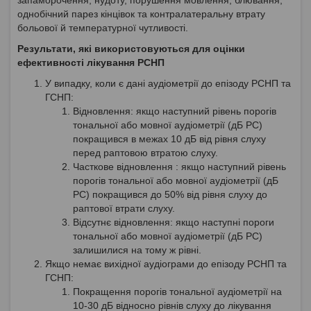
однобічний парез кінцівок та контралатеральну втрату
больової й температурної чутливості.
Результати, які використовуються для оцінки
ефективності лікування РСНП
У випадку, коли є дані аудіометрії до епізоду РСНП та
ГСНП:
Відновлення: якщо наступний рівень порогів
тональної або мовної аудіометрії (дБ PC)
покращився в межах 10 дБ від рівня слуху
перед раптовою втратою слуху.
Часткове відновлення : якщо наступний рівень
порогів тональної або мовної аудіометрії (дБ
PC) покращився до 50% від рівня слуху до
раптової втрати слуху.
Відсутнє відновлення: якщо наступні пороги
тональної або мовної аудіометрії (дБ PC)
залишилися на тому ж рівні.
Якщо немає вихідної аудіограми до епізоду РСНП та
ГСНП:
Покращення порогів тональної аудіометрії на
10-30 дБ відносно рівнів слуху до лікування