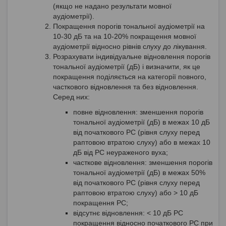
(якщо не надано результати мовної
аудіометрії).
Покращення порогів тональної аудіометрії на
10-30 дБ та на 10-20% покращення мовної
аудіометрії відносно рівнів слуху до лікування.
Розрахувати індивідуальне відновлення порогів
тональної аудіометрії (дБ) і визначити, як це
покращення поділяється на категорії повного,
часткового відновлення та без відновлення.
Серед них:
повне відновлення: зменшення порогів
тональної аудіометрії (дБ) в межах 10 дБ
від початкового PC (рівня слуху перед
раптовою втратою слуху) або в межах 10
дБ від PC неураженого вуха;
часткове відновлення: зменшення порогів
тональної аудіометрії (дБ) в межах 50%
від початкового PC (рівня слуху перед
раптовою втратою слуху) або > 10 дБ
покращення PC;
відсутнє відновлення: < 10 дБ PC
покращення відносно початкового PC при