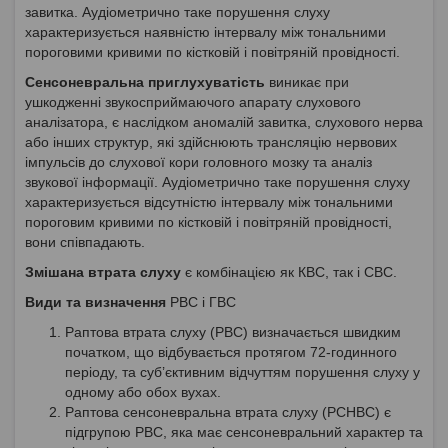
завитка. Аудіометрично таке порушення слуху
характеризується наявністю інтервалу між тональними
пороговими кривими по кістковій і повітряній провідності.
Сенсоневральна приглухуватість
виникає при
ушкодженні звукосприймаючого апарату слухового
аналізатора, є наслідком аномалій завитка, слухового нерва
або інших структур, які здійснюють трансляцію нервових
імпульсів до слухової кори головного мозку та аналіз
звукової інформації. Аудіометрично таке порушення слуху
характеризується відсутністю інтервалу між тональними
пороговим кривими по кістковій і повітряній провідності,
вони співпадають.
Змішана втрата слуху
є комбінацією як КВС, так і СВС.
Види та визначення
РВС і ГВС
Раптова втрата слуху (РВС) визначається швидким
початком, що відбувається протягом 72-годинного
періоду, та суб’єктивним відчуттям порушення слуху у
одному або обох вухах.
Раптова сенсоневральна втрата слуху (РСНВС) є
підгрупою РВС, яка має сенсоневральний характер та