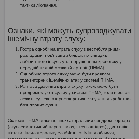
тактики лікування.
Ознаки, які можуть супроводжувати
ішемічну втрату слуху:
Гостра однобічна втрата слуху з вестибулярними
розладами, пов’язана з більшістю випадків
лабіринтного інсульту та порушенням кровотоку у
передній нижній мозковій артерії (ПНМА).
Однобічна втрата слуху може бути проявом
транзиторних ішемічних атак у системі ПНМА.
Раптова двобічна втрата слуху також може бути
продромом до інсульту у системі ПНМА, коли в основі
лежить суттєве атеросклеротичне звуження хребетно-
базилярних судин.
Оклюзія ПНМА включає: іпсилатеральний синдром Горнера
(окулосимпатичний парез – міоз, птоз і ангідроз), диплопію,
ністагм, іпсилатеральну слабкість, оніміння обличчя,
запаморочення, нудоту, порушення мовлення, блювання,