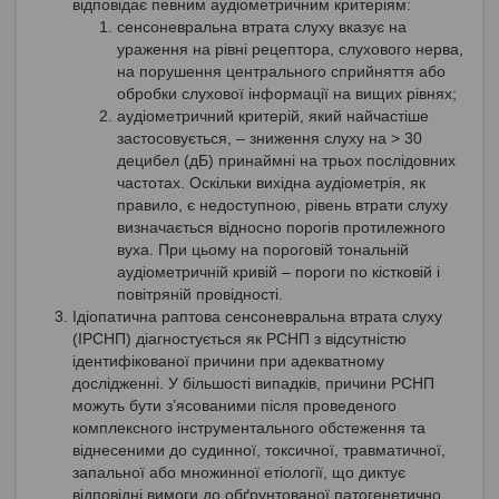
відповідає певним аудіометричним критеріям:
сенсоневральна втрата слуху вказує на
ураження на рівні рецептора, слухового нерва,
на порушення центрального сприйняття або
обробки слухової інформації на вищих рівнях;
аудіометричний критерій, який найчастіше
застосовується, – зниження слуху на > 30
децибел (дБ) принаймні на трьох послідовних
частотах. Оскільки вихідна аудіометрія, як
правило, є недоступною, рівень втрати слуху
визначається відносно порогів протилежного
вуха. При цьому на пороговій тональній
аудіометричній кривій – пороги по кістковій і
повітряній провідності.
Ідіопатична раптова сенсоневральна втрата слуху
(ІРСНП) діагностується як РСНП з відсутністю
ідентифікованої причини при адекватному
дослідженні. У більшості випадків, причини РСНП
можуть бути з’ясованими після проведеного
комплексного інструментального обстеження та
віднесеними до судинної, токсичної, травматичної,
запальної або множинної етіології, що диктує
відповідні вимоги до обґрунтованої патогенетично