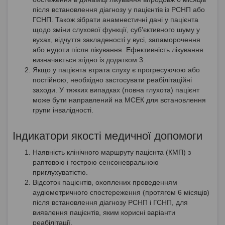
після встановлення діагнозу у пацієнтів із РСНП або
ГСНП. Також зібрати анамнестичні дані у пацієнта
щодо зміни слухової функції, суб’єктивного шуму у
вухах, відчуття закладеності у вусі, запаморочення
або нудоти після лікування. Ефективність лікування
визначається згідно із додатком 3.
Якщо у пацієнта втрата слуху є прогресуючою або
постійною, необхідно застосувати реабілітаційні
заходи. У тяжких випадках (повна глухота) пацієнт
може бути направлений на МСЕК для встановлення
групи інвалідності.
Індикатори якості медичної допомоги
Наявність клінічного маршруту пацієнта (КМП) з
раптовою і гострою сенсоневральною
приглухуватістю.
Відсоток пацієнтів, охоплених проведенням
аудіометричного спостереження (протягом 6 місяців)
після встановлення діагнозу РСНП і ГСНП, для
виявлення пацієнтів, яким корисні варіанти
реабілітації.