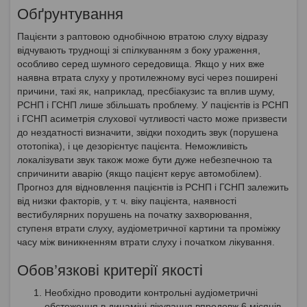
Обґрунтування
Пацієнти з раптовою однобічною втратою слуху відразу
відчувають труднощі зі спілкуванням з боку ураження,
особливо серед шумного середовища. Якщо у них вже
наявна втрата слуху у протилежному вусі через поширені
причини, такі як, наприклад, пресбіакузис та вплив шуму,
РСНП і ГСНП лише збільшать проблему. У пацієнтів із РСНП
і ГСНП асиметрія слухової чутливості часто може призвести
до нездатності визначити, звідки походить звук (порушена
ототопіка), і це дезорієнтує пацієнта. Неможливість
локалізувати звук також може бути дуже небезпечною та
спричинити аварію (якщо пацієнт керує автомобілем).
Прогноз для відновлення пацієнтів із РСНП і ГСНП залежить
від низки факторів, у т. ч. віку пацієнта, наявності
вестибулярних порушень на початку захворювання,
ступеня втрати слуху, аудіометричної картини та проміжку
часу між виникненням втрати слуху і початком лікування.
Обов’язкові критерії якості
Необхідно проводити контрольні аудіометричні
обстеження в динаміці лікування впродовж 6 місяців