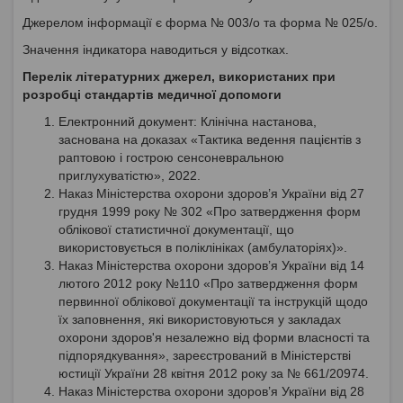
Джерелом інформації є форма № 003/о та форма № 025/о.
Значення індикатора наводиться у відсотках.
Перелік літературних джерел, використаних при
розробці стандартів медичної допомоги
Електронний документ: Клінічна настанова,
заснована на доказах «Тактика ведення пацієнтів з
раптовою і гострою сенсоневральною
приглухуватістю», 2022.
Наказ Міністерства охорони здоров’я України від 27
грудня 1999 року № 302 «Про затвердження форм
облікової статистичної документації, що
використовується в поліклініках (амбулаторіях)».
Наказ Міністерства охорони здоров’я України від 14
лютого 2012 року №110 «Про затвердження форм
первинної облікової документації та інструкцій щодо
їх заповнення, які використовуються у закладах
охорони здоров'я незалежно від форми власності та
підпорядкування», зареєстрований в Міністерстві
юстиції України 28 квітня 2012 року за № 661/20974.
Наказ Міністерства охорони здоров’я України від 28