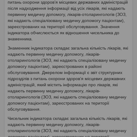
питань охорони здоров’я місцевих державних адміністрацій
після надходження інформації від усіх лікарів, які надають
первинну медичну допомогу, лікарів-отоларингологів (ЗОЗ,
які надають спеціалізовану медичну допомогу пацієнтам),
зареєстрованих на території обслуговування. Значення
індикатора обчислюється як відношення чисельника до
знаменника.
Знаменник індикатора складає загальна кількість лікарів, які
надають первинну медичну допомогу, лікарів-
отоларингологів (ЗОЗ, які надають спеціалізовану медичну
допомогу пацієнтам), зареєстрованих в районі
обслуговування. Джерелом інформації є звіт структурних
підрозділів з питань охорони здоров’я місцевих державних
адміністрацій, який містить інформацію про лікарів, які
надають первинну медичну допомогу, лікарів-
отоларингологів (ЗОЗ, які надають спеціалізовану медичну
допомогу пацієнтам), зареєстрованих на території
обслуговування.
Чисельник індикатора складає загальна кількість лікарів, які
надають первинну медичну допомогу, лікарів-
отоларингологів (ЗОЗ, які надають спеціалізовану медичну
допомогу пацієнтам), зареєстрованих на території