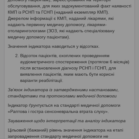
обслуговування, для яких задокументований факт наявності
КМП із РСНП та ГСНП (наданий екземпляр КМП).
Джерелом інформації є КМП, наданий лікарями, які
надають первинну медичну допомогу, лікарями-
отоларингологами (ЗОЗ, які надають спеціалізовану
медичну допомогу пацієнтам).
Значення індикатора наводиться у відсотках.
Відсоток пацієнтів, охоплених проведенням
аудіометричного спостереження (протягом 6 місяців)
після встановлення діагнозу РСНП і ГСНП, для
виявлення пацієнтів, яким мають бути корисні
варіанти реабілітації.
Зв’язок індикатора із затвердженими настановами,
стандартами та протоколами медичної допомоги
Індикатор ґрунтується на стандарті медичної допомоги
«Раптова і гостра сенсоневральна втрата слуху».
Зауваження щодо інтерпретації та аналізу індикатора
Цільовий (бажаний) рівень значення індикатора на етапі
запровадження стандарту медичної допомоги не