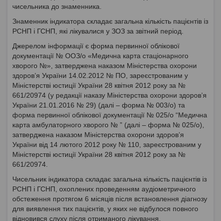
чисельника до знаменника.
Знаменник індикатора складає загальна кількість пацієнтів із
РСНП і ГСНП, які лікувалися у ЗОЗ за звітний період.
Джерелом інформації є форма первинної облікової
документації № ООЗ/о «Медична карта стаціонарного
хворого №», затверджена наказом Міністерства охорони
здоров’я України 14.02.2012 № ПО, зареєстрованим у
Міністерстві юстиції України 28 квітня 2012 року за №
661/20974 (у редакції наказу Міністерства охорони здоров’я
України 21.01.2016 № 29) (далі – форма № 003/о) та
форма первинної облікової документації № 025/о “Медична
карта амбулаторного хворого № ” (далі – форма № 025/о),
затверджена наказом Міністерства охорони здоров’я
України від 14 лютого 2012 року № 110, зареєстрованим у
Міністерстві юстиції України 28 квітня 2012 року за №
661/20974.
Чисельник індикатора складає загальна кількість пацієнтів із
РСНП і ГСНП, охоплених проведенням аудіометричного
обстеження протягом 6 місяців після встановлення діагнозу
для виявлення тих пацієнтів, у яких не відбулося повного
відновився слуху після отриманого лікування.