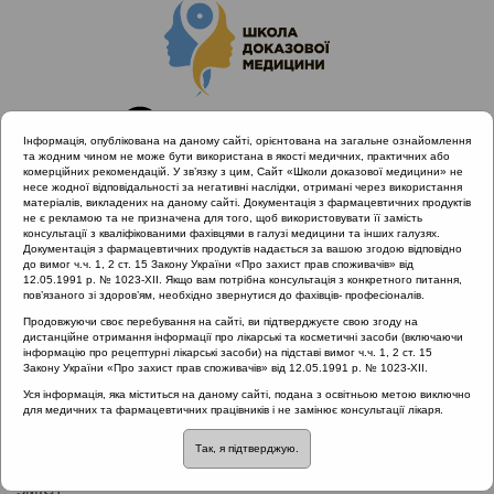
Інформація, опублікована на даному сайті, орієнтована на загальне ознайомлення
та жодним чином не може бути використана в якості медичних, практичних або
комерційних рекомендацій. У зв’язку з цим, Сайт «Школи доказової медицини» не
несе жодної відповідальності за негативні наслідки, отримані через використання
матеріалів, викладених на даному сайті. Документація з фармацевтичних продуктів
не є рекламою та не призначена для того, щоб використовувати її замість
консультації з кваліфікованими фахівцями в галузі медицини та інших галузях.
Головна
Нормативні документи
Документація з фармацевтичних продуктів надається за вашою згодою відповідно
Неврологічні захворювання
до вимог ч.ч. 1, 2 ст. 15 Закону України «Про захист прав споживачів» від
12.05.1991 р. № 1023-XII. Якщо вам потрібна консультація з конкретного питання,
пов’язаного зі здоров’ям, необхідно звернутися до фахівців- професіоналів.
Рубрика:
Продовжуючи своє перебування на сайті, ви підтверджуєте свою згоду на
дистанційне отримання інформації про лікарські та косметичні засоби (включаючи
Неврологічні захворювання
інформацію про рецептурні лікарські засоби) на підставі вимог ч.ч. 1, 2 ст. 15
Закону України «Про захист прав споживачів» від 12.05.1991 р. № 1023-XII.
Назва:
Уся інформація, яка міститься на даному сайті, подана з освітньою метою виключно
для медичних та фармацевтичних працівників і не замінює консультації лікаря.
Протокол надання медичної допомоги хворим з
сенсоневральною приглухуватістю
Так, я підтверджую.
ЗМІСТ: