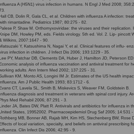
influenza A (H5N1) virus infection in humans. N Engl J Med 2008; 358:2
73.
Hall CB, Dolin R, Gala CL, et al. Children with influenza A infection: tre
with rimantadine. Pediatrics 1987; 80:275 - 82.
Palese P, Shaw M. Orthomyxoviridae: the viruses and their replication. I
Knipe DM, Howley PM, eds. Fields virology. 5th ed. Vol. 2. Lip- pincott 
& Wilkins, 2007:1647 - 90.
Matsuzaki Y, Katsushima N, Nagai Y, et al. Clinical features of influ- en
virus infection in children. J Infect Dis 2006; 193:1229 - 35.
Lee PY, Matchar DB, Clements DA, Huber J, Hamilton JD, Peterson ED
Economic analysis of influenza vaccination and antiviral treatment for h
working adults. Ann Intern Med 2002; 137:225 - 31.
Sullivan KM, Monto AS, Longini IM Jr. Estimates of the US health impact
influenza. Am J Public Health 1993; 83:1712 - 6.
Evans CT, Lavela SL, Smith B, Miskevics S, Weaver FM, Goldstein B.
Influenza diagnosis and treatment in veterans with spinal cord injury. A
Phys Med Rehabil 2006; 87:291 - 3.
Linder JA, Bates DW, Platt R. Antivirals and antibiotics for influenza in t
United States, 1995­2002. Pharmacoepidemiol Drug Saf 2005; 14:531 - 
Rothberg MB, Bonner AB, Rajab MH, Kim HS, Stechenberg BW, Rose 
Effects of local variation, specialty, and beliefs on antiviral prescribing fo
influenza. Clin Infect Dis 2006; 42:95 - 9.