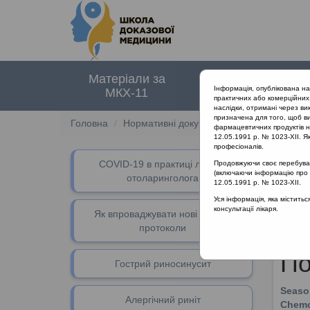
Матеріали за
Нормативні
Інформація, опублікована н
МКХ-11
документи
практичних або комерційних 
наслідки, отримані через ви
призначена для того, щоб ви
Головна
Нормативні документи
Грип
фармацевтичних продуктів на
12.05.1991 р. № 1023-XII. Як
професіоналів.
СOVID-19 в практиці лікаря-
Продовжуючи своє перебуванн
Клі
(включаючи інформацію про ре
отоларинголога
12.05.1991 р. № 1023-XII.
адапта
Уся інформація, яка містить
п
консультації лікаря.
Як впроваджувати нові клінічні
протоколи
По
Гострий риносинусит
Season
Алергічний риніт
Chemop