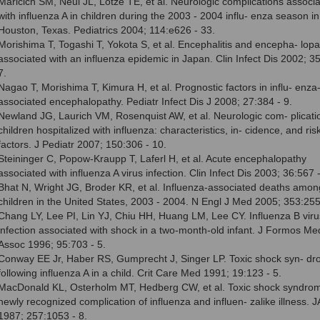
Maricich SM, Neul JL, Lotze TE, et al. Neurologic complications associ
with influenza A in children during the 2003 - 2004 influ- enza season in
Houston, Texas. Pediatrics 2004; 114:e626 - 33.
Morishima T, Togashi T, Yokota S, et al. Encephalitis and encepha- lopa
associated with an influenza epidemic in Japan. Clin Infect Dis 2002; 35
7.
Nagao T, Morishima T, Kimura H, et al. Prognostic factors in influ- enza
associated encephalopathy. Pediatr Infect Dis J 2008; 27:384 - 9.
Newland JG, Laurich VM, Rosenquist AW, et al. Neurologic com- plicati
children hospitalized with influenza: characteristics, in- cidence, and ris
factors. J Pediatr 2007; 150:306 - 10.
Steininger C, Popow-Kraupp T, Laferl H, et al. Acute encephalopathy
associated with influenza A virus infection. Clin Infect Dis 2003; 36:567 
Bhat N, Wright JG, Broder KR, et al. Influenza-associated deaths amon
children in the United States, 2003 - 2004. N Engl J Med 2005; 353:255
Chang LY, Lee PI, Lin YJ, Chiu HH, Huang LM, Lee CY. Influenza B viru
infection associated with shock in a two-month-old infant. J Formos Me
Assoc 1996; 95:703 - 5.
Conway EE Jr, Haber RS, Gumprecht J, Singer LP. Toxic shock syn- d
following influenza A in a child. Crit Care Med 1991; 19:123 - 5.
MacDonald KL, Osterholm MT, Hedberg CW, et al. Toxic shock syndrom
newly recognized complication of influenza and influen- zalike illness. 
1987; 257:1053 - 8.