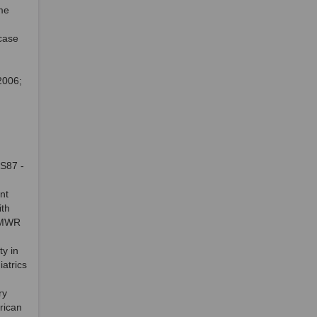
me
 case
2006;
:S87 -
nt
th
MMWR
ty in
atrics
ry
rican