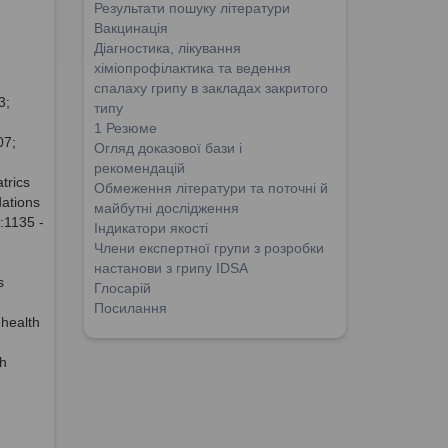
Результати пошуку літератури
Вакцинація
Діагностика, лікування
хіміопрофілактика та ведення
спалаху грипу в закладах закритого
3;
типу
1 Резюме
07;
Огляд доказової бази і
рекомендацій
trics
Обмеження літератури та поточні й
ations
майбутні дослідження
:1135 -
Індикатори якості
Члени експертної групи з розробки
настанови з грипу IDSA
s
Глосарій
Посилання
 health
h