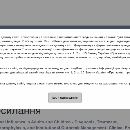
Проведені
Конференції
Партнери
Лек
а даному сайті, орієнтована на загальне ознайомлення та жодним чином не може бути вико
заходи
проекту
рекомендацій. У зв’язку з цим, Сайт «Школи доказової медицини» не несе жодної відповіда
користання матеріалів, викладених на даному сайті. Документація з фармацевтичних продук
користовувати її замість консультації з кваліфікованими фахівцями в галузі медицини та інш
дається за вашою згодою відповідно до вимог ч.ч. 1, 2 ст. 15 Закону України «Про захист п
що вам потрібна консультація з конкретного питання, пов’язаного зі здоров’ям, необхідно зв
я на сайті, ви підтверджуєте свою згоду на дистанційне отримання інформації про лікарсь
нічна настанова «Грип та гострі респіраторні інфекції» розроблена
цептурні лікарські засоби) на підставі вимог ч.ч. 1, 2 ст. 15 Закону України «Про захист пр
ції до української системи охорони здоров’я декількох настанов: о
ся на даному сайті, подана з освітньою метою виключно для медичних та фармацевтичних пра
рототип – «Seasonal Influenza in Adults and Children – Diagnosis, Tre
Chemoprophylaxis, and Institutional Outbreak Management: Clinical P
Guidelines of the Infectious Diseases Society of America»
Так, я підтверджую.
силання
al Influenza in Adults and Children - Diagnosis, Treatment,
rophylaxis, and Institutional Outbreak Management: Clinical Pr