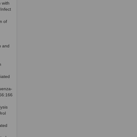
 with
Infect
n of
en and
n
iated
luenza-
 66:166
ysis
rol
ated