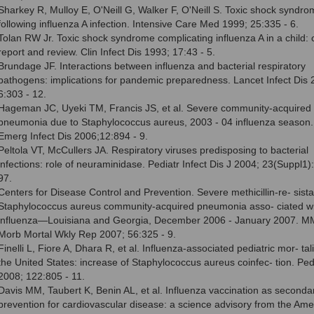
Sharkey R, Mulloy E, O'Neill G, Walker F, O'Neill S. Toxic shock syndro
following influenza A infection. Intensive Care Med 1999; 25:335 - 6.
Tolan RW Jr. Toxic shock syndrome complicating influenza A in a child:
report and review. Clin Infect Dis 1993; 17:43 - 5.
Brundage JF. Interactions between influenza and bacterial respiratory
pathogens: implications for pandemic preparedness. Lancet Infect Dis 
6:303 - 12.
Hageman JC, Uyeki TM, Francis JS, et al. Severe community-acquired
pneumonia due to Staphylococcus aureus, 2003 - 04 influenza season.
Emerg Infect Dis 2006;12:894 - 9.
Peltola VT, McCullers JA. Respiratory viruses predisposing to bacterial
infections: role of neuraminidase. Pediatr Infect Dis J 2004; 23(Suppl1)
97.
Centers for Disease Control and Prevention. Severe methicillin-re- sista
Staphylococcus aureus community-acquired pneumonia asso- ciated wi
influenza—Louisiana and Georgia, December 2006 - January 2007. 
Morb Mortal Wkly Rep 2007; 56:325 - 9.
Finelli L, Fiore A, Dhara R, et al. Influenza-associated pediatric mor- tali
the United States: increase of Staphylococcus aureus coinfec- tion. Pedi
2008; 122:805 - 11.
Davis MM, Taubert K, Benin AL, et al. Influenza vaccination as seconda
prevention for cardiovascular disease: a science advisory from the Ame