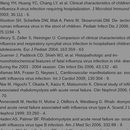
Wang YH, Huang YC, Chang LY, et al. Clinical characteristics of children
influenza A virus infection requiring hospitalization. J Microbiol Immunol 
2003; 36:111 - 6.
Wootton SH, Scheifele DW, Mak A, Petric M, Skowronski DM. De- tectio
human influenza virus in the stool of children. Pediatr Infect Dis J 2006;
25:1194 - 5.
Meury S, Zeller S, Heininger U. Comparison of clinical characteristics of
influenza and respiratory syncytial virus infection in hospitalised childr
adolescents. Eur J Pediatr 2004; 163:359 - 63.
Guarner J, Paddock CD, Shieh WJ, et al. Histopathologic and im-
munohistochemical features of fatal influenza virus infection in chil- dre
during the 2003 - 2004 season. Clin Infect Dis 2006; 43:132 - 40.
Mamas MA, Fraser D, Neyses L. Cardiovascular manifestations as- soc
with influenza virus infection. Int J Cardiol 2008; 130:304 - 9.
Abe M, Higuchi T, Okada K, Kaizu K, Matsumoto K. Clinical study of inf
associated rhabdomyolysis with acute renal failure. Clin Nephrol 2006;
- 70.
Annerstedt M, Herlitz H, Molne J, Oldfors A, Westberg G. Rhab- domyol
and acute renal failure associated with influenza virus type A. Scand J U
Nephrol 1999; 33:260 - 4.
Naderi AS, Palmer BF. Rhabdomyolysis and acute renal failure as- soci
with influenza virus type B infection. Am J Med Sci 2006; 332:88 - 9.