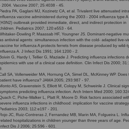
- 2004. Vaccine 2007; 25:4038 - 45.
Piedra PA, Gaglani MJ, Kozinetz CA, et al. Trivalent live attenuated intr
influenza vaccine administered during the 2003 - 2004 influenza type A
(H3N2) outbreak provided immediate, direct, and indirect protection in
children. Pediatrics 2007; 120:e553 - 64.
Whitaker-Dowling P, Maassab HF, Youngner JS. Dominant-negative mu
as antiviral agents: simultaneous infection with the cold- adapted live-vi
vaccine for influenza A protects ferrets from disease produced by wild-t
influenza A. J Infect Dis 1991; 164:1200 - 2.
Boivin G, Hardy I, Tellier G, Maziade J. Predicting influenza infections d
epidemics with use of a clinical case definition. Clin Infect Dis 2000; 31
9.
Call SA, Vollenweider MA, Hornung CA, Simel DL, McKinney WP. Does t
patient have influenza? JAMA 2005; 293:987 - 97.
Monto AS, Gravenstein S, Elliott M, Colopy M, Schweinle J. Clinical sig
symptoms predicting influenza infection. Arch Intern Med 2000; 160:324
Quach C, Piche-Walker L, Platt R, Moore D. Risk factors associated wit
severe influenza infections in childhood: implication for vaccine strategy
Pediatrics 2003; 112:e197 - 201.
Rojo JC, Ruiz-Contreras J, Fernandez MB, Marin MA, Folgueira L. Infl
related hospitalizations in children younger than three years of age. Ped
Infect Dis J 2006; 25:596 - 601.