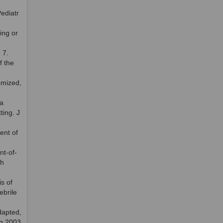
ediatr
ing or
e
 7.
f the
omized,
za
ting. J
ent of
nt-of-
ch
s of
ebrile
adapted,
ng 2003