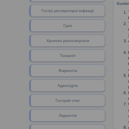
Guidel
Гострі респіраторні інфекції
Грип
Хронічні риносинусити
Тонзиліт
Фарингіти
Аденоїдіти
Гоcтрий отит
Ларингіти