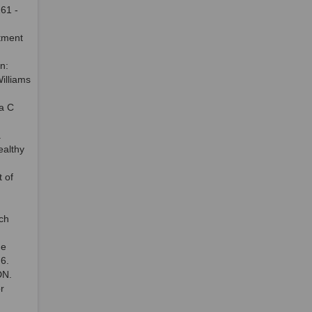
61 -
atment
n:
Williams
za C
.
ealthy
 of
rch
he
6.
DN.
r