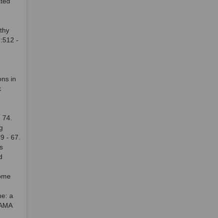
ated
thy
:512 -
-
ons in
k
- 74.
g
9 - 67.
s
d
rome
e: a
JAMA