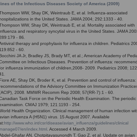
ines of the Infectious Diseases Society of America (2009)
Thompson WW, Shay DK, Weintraub E, et al. Influenza-associated
hospitalizations in the United States. JAMA 2004; 292:1333 - 40.
Thompson WW, Shay DK, Weintraub E, et al. Mortality associated with
influenza and respiratory syncytial virus in the United States. JAMA 200
289:179 - 86.
Antiviral therapy and prophylaxis for influenza in children. Pediatrics 20
119:852 - 60.
Bocchini JA Jr, Bradley JS, Brady MT, et al.; American Academy of Pedia
Committee on Infectious Diseases. Prevention of influenza: recommend
for influenza immunization of children,2008- 2009. Pediatrics 2008; 122
41.
Fiore AE, Shay DK, Broder K, et al. Prevention and control of influenza:
recommendations of the Advisory Committee on Immunization Practice
(ACIP), 2008. MMWR Recomm Rep 2008; 57(RR-7):1 - 60.
Canadian Task Force on the Periodic Health Examination. The periodic
examination. CMAJ 1979; 121:1193 - 254.
World Health Organization. Clinical management of human infection wit
avian influenza A (H5N1) virus. 15 August 2007. Available
at:
http://www.who.int/csr/disease/avian_influenza/guidelines/clinical
manage07/en/index.html
. Accessed 4 March 2009.
Abdel-Ghafar AN, Chotpitayasunondh T, Gao Z, et al. Update on avian