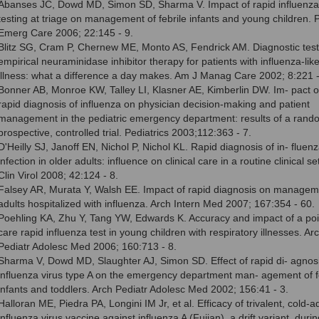
Abanses JC, Dowd MD, Simon SD, Sharma V. Impact of rapid influenza
testing at triage on management of febrile infants and young children. P
Emerg Care 2006; 22:145 - 9.
Blitz SG, Cram P, Chernew ME, Monto AS, Fendrick AM. Diagnostic test
empirical neuraminidase inhibitor therapy for patients with influenza-lik
illness: what a difference a day makes. Am J Manag Care 2002; 8:221 -
Bonner AB, Monroe KW, Talley LI, Klasner AE, Kimberlin DW. Im- pact o
rapid diagnosis of influenza on physician decision-making and patient
management in the pediatric emergency department: re­sults of a rand
prospective, controlled trial. Pediatrics 2003;112:363 - 7.
D'Heilly SJ, Janoff EN, Nichol P, Nichol KL. Rapid diagnosis of in- fluen
infection in older adults: influence on clinical care in a routine clinical set
Clin Virol 2008; 42:124 - 8.
Falsey AR, Murata Y, Walsh EE. Impact of rapid diagnosis on managem
adults hospitalized with influenza. Arch Intern Med 2007; 167:354 - 60.
Poehling KA, Zhu Y, Tang YW, Edwards K. Accuracy and impact of a poi
care rapid influenza test in young children with respiratory illnesses. Ar
Pediatr Adolesc Med 2006; 160:713 - 8.
Sharma V, Dowd MD, Slaughter AJ, Simon SD. Effect of rapid di- agnosi
influenza virus type A on the emergency department man- agement of f
infants and toddlers. Arch Pediatr Adolesc Med 2002; 156:41 - 3.
Halloran ME, Piedra PA, Longini IM Jr, et al. Efficacy of trivalent, cold-
influenza virus vaccine against influenza A (Fujian), a drift variant, duri