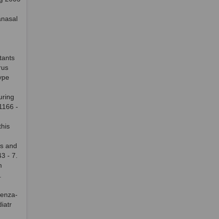
anasal
tants
rus
ype
uring
:1166 -
his
ns and
3 - 7.
h
.
uenza-
iatr