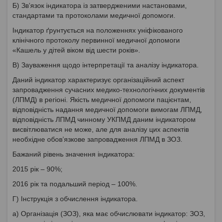
Б) Зв’язок індикатора із затвердженими настановами,
стандартами та протоколами медичної допомоги.
Індикатор ґрунтується на положеннях уніфікованого
клінічного протоколу первинної медичної допомоги
«Кашель у дітей віком від шести років».
В) Зауваження щодо інтерпретації та аналізу індикатора.
Даний індикатор характеризує організаційний аспект
запровадження сучасних медико-технологічних документів
(ЛПМД) в регіоні. Якість медичної допомоги пацієнтам,
відповідність надання медичної допомоги вимогам ЛПМД,
відповідність ЛПМД чинному УКПМД даним індикатором
висвітлюватися не може, але для аналізу цих аспектів
необхідне обов’язкове запровадження ЛПМД в ЗОЗ.
Бажаний рівень значення індикатора:
2015 рік – 90%;
2016 рік та подальший період – 100%.
Г) Інструкція з обчислення індикатора.
а) Організація (ЗОЗ), яка має обчислювати індикатор: ЗОЗ,