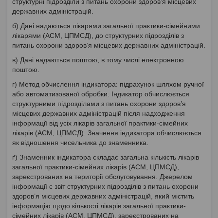
структурні підрозділи з питань охорони здоров’я місцевих
державних адміністрацій.
б) Дані надаються лікарями загальної практики-сімейними
лікарями (АСМ, ЦПМСД), до структурних підрозділів з
питань охорони здоров’я місцевих державних адміністрацій.
в) Дані надаються поштою, в тому числі електронною
поштою.
г) Метод обчислення індикатора: підрахунок шляхом ручної
або автоматизованої обробки. Індикатор обчислюється
структурними підрозділами з питань охорони здоров’я
місцевих державних адміністрацій після надходження
інформації від усіх лікарів загальної практики-сімейних
лікарів (АСМ, ЦПМСД). Значення індикатора обчислюється
як відношення чисельника до знаменника.
ґ) Знаменник індикатора складає загальна кількість лікарів
загальної практики-сімейних лікарів (АСМ, ЦПМСД),
зареєстрованих на території обслуговування. Джерелом
інформації є звіт структурних підрозділів з питань охорони
здоров’я місцевих державних адміністрацій, який містить
інформацію щодо кількості лікарів загальної практики-
сімейних лікарів (АСМ, ЦПМСД), зареєстрованих на