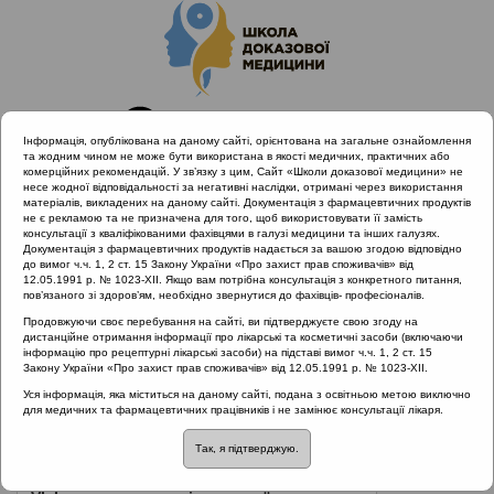
Інформація, опублікована на даному сайті, орієнтована на загальне ознайомлення
та жодним чином не може бути використана в якості медичних, практичних або
комерційних рекомендацій. У зв’язку з цим, Сайт «Школи доказової медицини» не
несе жодної відповідальності за негативні наслідки, отримані через використання
матеріалів, викладених на даному сайті. Документація з фармацевтичних продуктів
не є рекламою та не призначена для того, щоб використовувати її замість
консультації з кваліфікованими фахівцями в галузі медицини та інших галузях.
Головна
Нормативні документи
Бронхіт
Документація з фармацевтичних продуктів надається за вашою згодою відповідно
до вимог ч.ч. 1, 2 ст. 15 Закону України «Про захист прав споживачів» від
12.05.1991 р. № 1023-XII. Якщо вам потрібна консультація з конкретного питання,
Рубрика:
пов’язаного зі здоров’ям, необхідно звернутися до фахівців- професіоналів.
Бронхіт
Продовжуючи своє перебування на сайті, ви підтверджуєте свою згоду на
дистанційне отримання інформації про лікарські та косметичні засоби (включаючи
інформацію про рецептурні лікарські засоби) на підставі вимог ч.ч. 1, 2 ст. 15
Закону України «Про захист прав споживачів» від 12.05.1991 р. № 1023-XII.
Назва:
Уніфікований клінічний протокол первиннної медичної
Уся інформація, яка міститься на даному сайті, подана з освітньою метою виключно
для медичних та фармацевтичних працівників і не замінює консультації лікаря.
допомоги. Кашель у дітей віком від шести років
Так, я підтверджую.
ЗМІСТ: