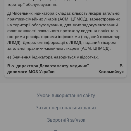
території обслуговування.
д) Чисельник індикатора складає кількість лікарів загальної
практики-сімейних лікарів (АСМ, ЦПМСД), зареєстрованих
на території обслуговування, для яких задокументований
факт наявності локального протоколу ведення пацієнта з
гострими респіраторними інфекціями (наданий екземпляр
ЛПМД). Джерелом інформації є ЛПМД, наданий лікарем
загальної практики-сімейним лікарем (АСМ, ЦПМСД).
е) Значення індикатора наводиться у відсотках.
В.о. директора Департаменту медичної
В.
допомоги МОЗ України
Коломейчук
Умови використання сайту
Захист персональних даних
Зворотній зв'язок