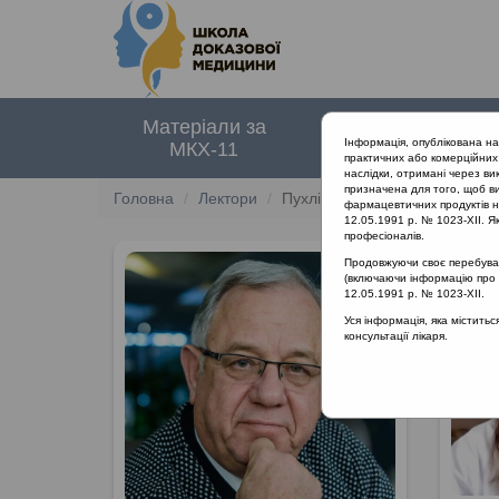
Матеріали за
Нормативні
Інформація, опублікована н
МКХ-11
документи
практичних або комерційних 
наслідки, отримані через ви
призначена для того, щоб ви
Головна
Лектори
Пухлік Сергій Михайлович
фармацевтичних продуктів на
12.05.1991 р. № 1023-XII. Як
професіоналів.
Продовжуючи своє перебуванн
(включаючи інформацію про ре
12.05.1991 р. № 1023-XII.
Уся інформація, яка містить
консультації лікаря.