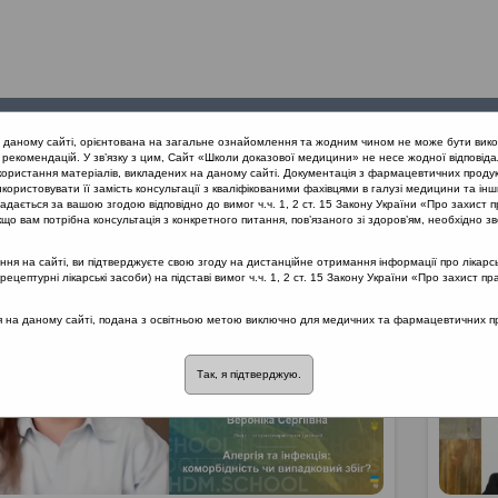
Проведені
Конференції
Партнери
Лек
а даному сайті, орієнтована на загальне ознайомлення та жодним чином не може бути вико
заходи
проекту
рекомендацій. У зв’язку з цим, Сайт «Школи доказової медицини» не несе жодної відповіда
користання матеріалів, викладених на даному сайті. Документація з фармацевтичних продук
користовувати її замість консультації з кваліфікованими фахівцями в галузі медицини та інш
дається за вашою згодою відповідно до вимог ч.ч. 1, 2 ст. 15 Закону України «Про захист п
що вам потрібна консультація з конкретного питання, пов’язаного зі здоров’ям, необхідно зв
я на сайті, ви підтверджуєте свою згоду на дистанційне отримання інформації про лікарсь
цептурні лікарські засоби) на підставі вимог ч.ч. 1, 2 ст. 15 Закону України «Про захист пр
ся на даному сайті, подана з освітньою метою виключно для медичних та фармацевтичних пра
Так, я підтверджую.