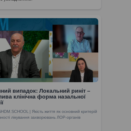
чний випадок: Локальний риніт –
ива клінічна форма назальної
ії
SHDM.SCHOOL | Якість життя як основний критерій
ності лікування захворювань ЛОР-органів