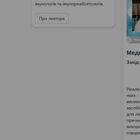
імунологів та імунореабілітологів.
Про лектора
Меди
Захід:
Неалер
яких -
виникн
засоби
для лі
причи
викори
говори