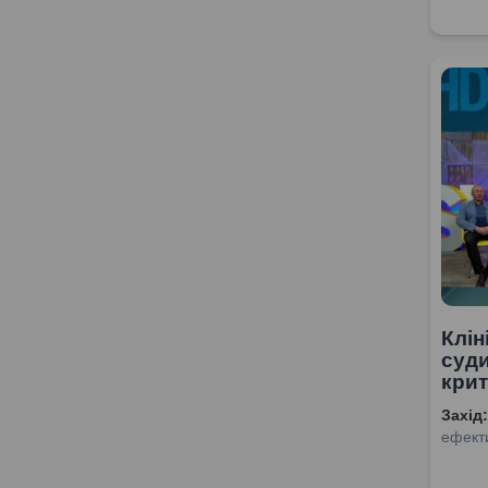
Клін
суд
крит
Захід:
ефекти