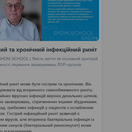
ий та хронічний інфекційний риніт
SHDM.SCHOOL | Якість життя як основний критерій
ності лікування захворювань ЛОР-органів
йний риніт може бути гострим та хронічним. Він
ріювати від вторинного самообмеженого риніту,
чайних вірусних інфекцій верхніх дихальних шляхів,
их захворювань, спричинених іншими збудниками,
ад, грибкових інфекцій у пацієнтів з ослабленим
том. Гострий інфекційний риніт зазвичай є
ом вірусів, але вторинна бактеріальна інфекція із
ням синусів (бактеріальний риносинусит) може
го ускладненням.