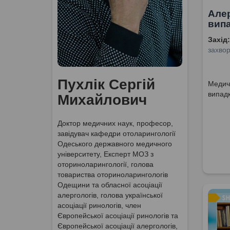
Алер
випа
Захід:
захво
Пухлік Сергій
Медичн
випадк
Михайлович
Доктор медичних наук, професор,
завідувач кафедри отоларингології
Одеського державного медичного
університету, Експерт МОЗ з
оториноларингології, голова
товариства оториноларингологів
Одещини та обласної асоціації
алергологів, голова української
асоціації ринологів, член
Європейської асоціації ринологів та
Європейської асоціації алергологів,