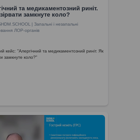
ічний та медикаментозний риніт.
зірвати замкнуте коло?
SHDM.SCHOOL | Запальні і незапальні
вання ЛОР-органів
й кейс: "Алергічний та медикаментозний риніт. Як
ти замкнуте коло?"