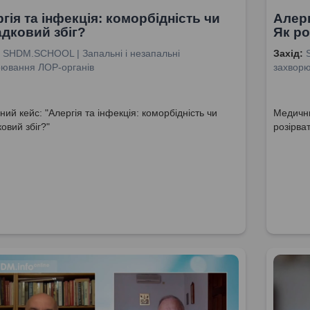
гія та інфекція: коморбідність чи
Алерг
дковий збіг?
Як ро
SHDM.SCHOOL | Запальні і незапальні
Захід:
рювання ЛОР-органів
захворю
ий кейс: "Алергія та інфекція: коморбідність чи
Медични
овий збіг?"
розірва