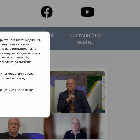
тори
Спеціальні
Дистанційна
ристана в якості медичних,
випуски
освіта
льності за негативні
тів не є рекламою та не
их галузях. Документація з
рав споживачів» від
ернутися до фахівців-
кі та косметичні засоби
ав споживачів» від
цівників і не замінює