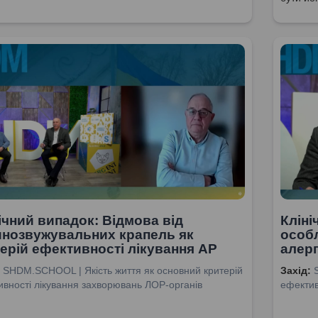
ічний випадок: Відмова від
Кліні
инозвужувальних крапель як
особл
ерій ефективності лікування АР
алерг
SHDM.SCHOOL | Якість життя як основний критерій
Захід:
вності лікування захворювань ЛОР-органів
ефектив