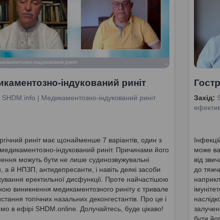
каментозно-індукований риніт
Гостр
SHDM.info | Медикаментозно-індукований риніт
Захід:
ефектив
гічний риніт має щонайменше 7 варіантів, один з
Інфекці
 медикаментозно-індукований риніт. Причинами його
може ва
ення можуть бути не лише судинозвужувальні
від зви
, а й НПЗП, антидепресанти, і навіть деякі засоби
до тяжч
кування еректильної дисфункції. Проте найчастішою
наприкл
ною виникнення медикаментозного риніту є тривале
імуніте
стання топічних назальних деконгестантів. Про це і
наслідк
мо в ефірі SHDM.online. Долучайтесь, буде цікаво!
залучен
бути йо