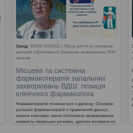
Захід:
SHDM.SCHOOL | Якість життя як основний
-
критерій ефективності лікування захворювань ЛОР-
органів
Місцева та системна
фармакотерапія запальних
захворювань ВДШ: позиція
клінічного фармаколога
Фармакотерапія починається з діагнозу. Основою
успішної фармакотерапії є правильний діагноз,
знання ключових ланок патогенезу захворювання,
наявність лікарських речовин, здатних впливати на
ключові ланки патогенезу захворювання, наявність