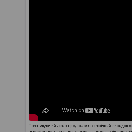
Практикуючий лікар представляє клінічний випадок зі
основі представленого анамнезу, результатів провед