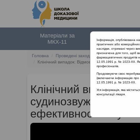
Матеріали за
Нормативні
Інформація, опублікована н
МКХ-11
документи
практичних або комерційних 
наслідки, отримані через ви
призначена для того, щоб ви
Головна
Проведені заходи
SHDM.SCHOOL | Якіс
фармацевтичних продуктів на
Клінічний випадок: Відмова від судинозвужувальн
12.05.1991 р. № 1023-XII. Як
професіоналів.
Продовжуючи своє перебуванн
(включаючи інформацію про ре
12.05.1991 р. № 1023-XII.
Клінічний випадок: В
Уся інформація, яка містить
консультації лікаря.
судинозвужувальних 
ефективності лікува