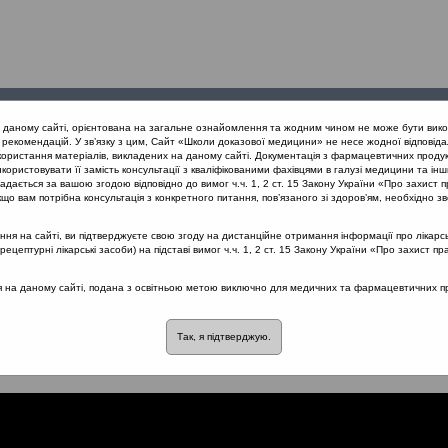
Проведені
Конференції
Партнери
Лек
а даному сайті, орієнтована на загальне ознайомлення та жодним чином не може бути вико
заходи
проекту
рекомендацій. У зв’язку з цим, Сайт «Школи доказової медицини» не несе жодної відповіда
користання матеріалів, викладених на даному сайті. Документація з фармацевтичних продук
користовувати її замість консультації з кваліфікованими фахівцями в галузі медицини та інш
ть життя як основний критерій ефективності лікування захворюван
дається за вашою згодою відповідно до вимог ч.ч. 1, 2 ст. 15 Закону України «Про захист п
их крапель як критерій ефективності лікування АР
що вам потрібна консультація з конкретного питання, пов’язаного зі здоров’ям, необхідно зв
я на сайті, ви підтверджуєте свою згоду на дистанційне отримання інформації про лікарсь
цептурні лікарські засоби) на підставі вимог ч.ч. 1, 2 ст. 15 Закону України «Про захист пр
ідмова від
ся на даному сайті, подана з освітньою метою виключно для медичних та фармацевтичних пра
крапель як критерій
Так, я підтверджую.
ння АР