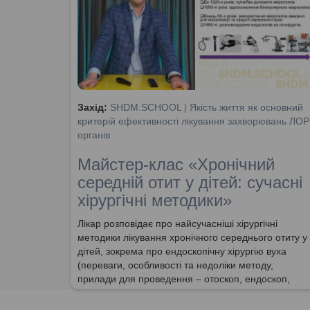
Захід:
SHDM.SCHOOL | Якість життя як основний
критерій ефективності лікування захворювань ЛОР
органів
Майстер-клас «Хронічний
середній отит у дітей: сучасні
хірургічні методики»
Лікар розповідає про найсучасніші хірургічні
методики лікування хронічного середнього отиту у
дітей, зокрема про ендоскопічну хірургію вуха
(переваги, особливості та недоліки методу,
прилади для проведення – отоскоп, ендоскоп,
мікроскоп, хірургічні техніки проведення, види
хірургічних втручань та типи операцій при різних