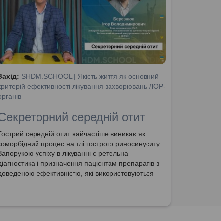
Захід:
SHDM.SCHOOL | Якість життя як основний
критерій ефективності лікування захворювань ЛОР-
органів
Секреторний середній отит
Гострий середній отит найчастіше виникає як
коморбідний процес на тлі гострого риносинуситу.
Запорукою успіху в лікуванні є ретельна
діагностика і призначення пацієнтам препаратів з
доведеною ефективністю, які використовуються
при лікуванні риносинуситу (протокол ГРС, ЕПОС
2020). Гострий средній отит потребує швидкого
знеболювання. Адекватне знеболювання на
початковій стадії ГСО важливе для результату