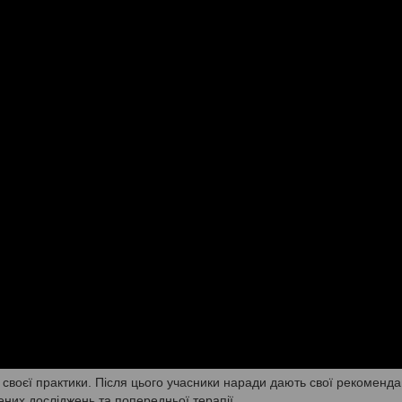
 своєї практики. Після цього учасники наради дають свої рекомендац
ених досліджень та попередньої терапії.