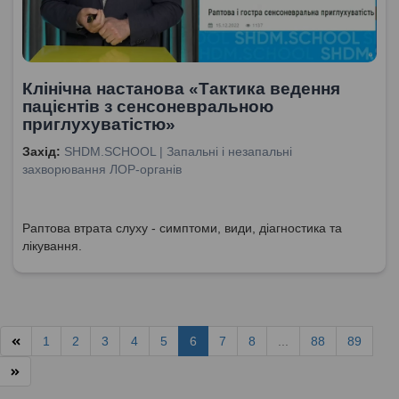
Клінічна настанова «Тактика ведення
пацієнтів з сенсоневральною
приглухуватістю»
Захід:
SHDM.SCHOOL | Запальні і незапальні
захворювання ЛОР-органів
Раптова втрата слуху - симптоми, види, діагностика та
лікування.
1
2
3
4
5
6
7
8
...
88
89