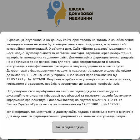
Інформація, опублікована на даному сайті, орієнтована на загальне ознайомлення
та жодним чином не може бути використана в якості медичних, практичних або
комерційних рекомендацій. У зв’язку з цим, Сайт «Школи доказової медицини» не
несе жодної відповідальності за негативні наслідки, отримані через використання
матеріалів, викладених на даному сайті. Документація з фармацевтичних продуктів
не є рекламою та не призначена для того, щоб використовувати її замість
консультації з кваліфікованими фахівцями в галузі медицини та інших галузях.
Головна
Лектори
Попович Василь Іванович
Документація з фармацевтичних продуктів надається за вашою згодою відповідно
до вимог ч.ч. 1, 2 ст. 15 Закону України «Про захист прав споживачів» від
12.05.1991 р. № 1023-XII. Якщо вам потрібна консультація з конкретного питання,
пов’язаного зі здоров’ям, необхідно звернутися до фахівців- професіоналів.
Продовжуючи своє перебування на сайті, ви підтверджуєте свою згоду на
дистанційне отримання інформації про лікарські та косметичні засоби (включаючи
інформацію про рецептурні лікарські засоби) на підставі вимог ч.ч. 1, 2 ст. 15
Закону України «Про захист прав споживачів» від 12.05.1991 р. № 1023-XII.
Уся інформація, яка міститься на даному сайті, подана з освітньою метою виключно
для медичних та фармацевтичних працівників і не замінює консультації лікаря.
Так, я підтверджую.