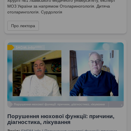
хірургії №1 Львівського медичного університету, експерт
МОЗ України за напрямом Отолариногологія. Дитяча
отоларингологія. Сурдологія
Про лектора
Порушення нюхової функції: причини,
діагностика, лікування