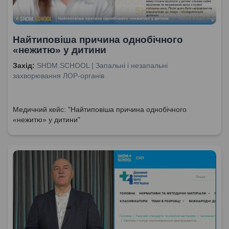
Найтиповіша причина однобічного
«нежитю» у дитини
Захід:
SHDM.SCHOOL | Запальні і незапальні
захворювання ЛОР-органів
Медичний кейс: "Найтиповіша причина однобічного
«нежитю» у дитини"