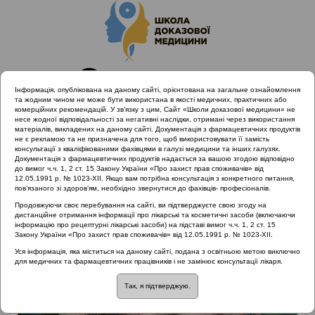
Інформація, опублікована на даному сайті, орієнтована на загальне ознайомлення
та жодним чином не може бути використана в якості медичних, практичних або
комерційних рекомендацій. У зв’язку з цим, Сайт «Школи доказової медицини» не
несе жодної відповідальності за негативні наслідки, отримані через використання
матеріалів, викладених на даному сайті. Документація з фармацевтичних продуктів
не є рекламою та не призначена для того, щоб використовувати її замість
консультації з кваліфікованими фахівцями в галузі медицини та інших галузях.
Головна
Лектори
Попович Василь Іванович
Документація з фармацевтичних продуктів надається за вашою згодою відповідно
до вимог ч.ч. 1, 2 ст. 15 Закону України «Про захист прав споживачів» від
12.05.1991 р. № 1023-XII. Якщо вам потрібна консультація з конкретного питання,
пов’язаного зі здоров’ям, необхідно звернутися до фахівців- професіоналів.
Продовжуючи своє перебування на сайті, ви підтверджуєте свою згоду на
дистанційне отримання інформації про лікарські та косметичні засоби (включаючи
інформацію про рецептурні лікарські засоби) на підставі вимог ч.ч. 1, 2 ст. 15
Закону України «Про захист прав споживачів» від 12.05.1991 р. № 1023-XII.
Уся інформація, яка міститься на даному сайті, подана з освітньою метою виключно
для медичних та фармацевтичних працівників і не замінює консультації лікаря.
Так, я підтверджую.