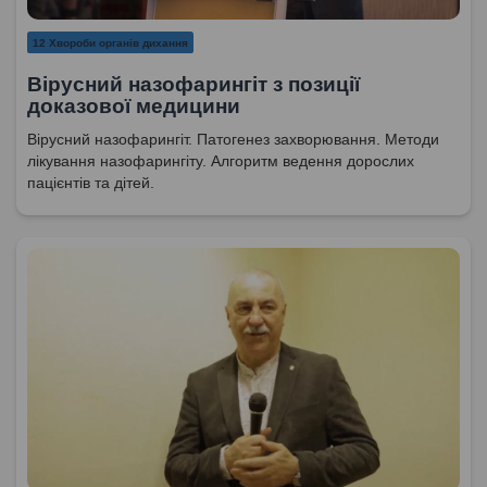
12 Хвороби органів дихання
Вірусний назофарингіт з позиції
доказової медицини
Вірусний назофарингіт. Патогенез захворювання. Методи
лікування назофарингіту. Алгоритм ведення дорослих
пацієнтів та дітей.