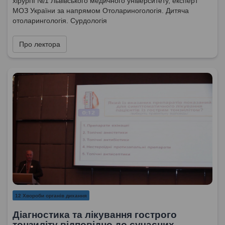
хірургії №1 Львівського медичного університету, експерт
МОЗ України за напрямом Отолариногологія. Дитяча
отоларингологія. Сурдологія
Про лектора
12 Хвороби органів дихання
Діагностика та лікування гострого
тонзиліту відповідно до сучасних