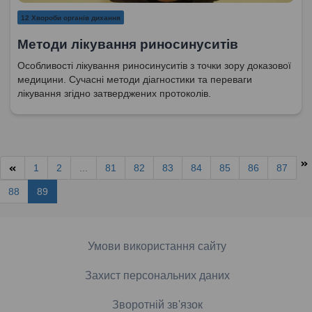
12 Хвороби органів дихання
Методи лікування риносинуситів
Особливості лікування риносинуситів з точки зору доказової
медицини. Сучасні методи діагностики та переваги
лікування згідно затверджених протоколів.
1
2
...
81
82
83
84
85
86
87
88
89
Умови використання сайту
Захист персональних даних
Зворотній зв'язок