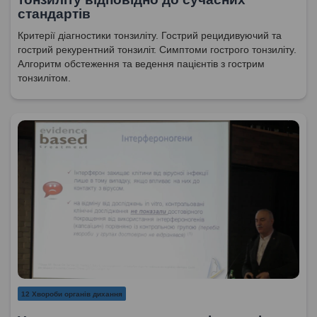
стандартів
Критерії діагностики тонзиліту. Гострий рецидивуючий та
гострий рекурентний тонзиліт. Симптоми гострого тонзиліту.
Алгоритм обстеження та ведення пацієнтів з гострим
тонзилітом.
12 Хвороби органів дихання