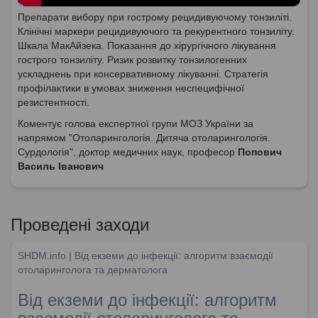
Препарати вибору при гострому рецидивуючому тонзиліті.
Клінічні маркери рецидивуючого та рекурентного тонзиліту.
Шкала МакАйзека. Показання до хірургічного лікування
гострого тонзиліту. Ризик розвитку тонзилогенних
ускладнень при консервативному лікуванні. Стратегія
профілактики в умовах зниження неспецифічної
резистентності.
Коментує голова експертної групи МОЗ України за
напрямом "Отоларингологія. Дитяча отоларингологія.
Сурдологія", доктор медичних наук, професор
Попович
Василь Іванович
Проведені заходи
SHDM.info | Від екземи до інфекції: алгоритм взаємодії
отоларинголога та дерматолога
Від екземи до інфекції: алгоритм