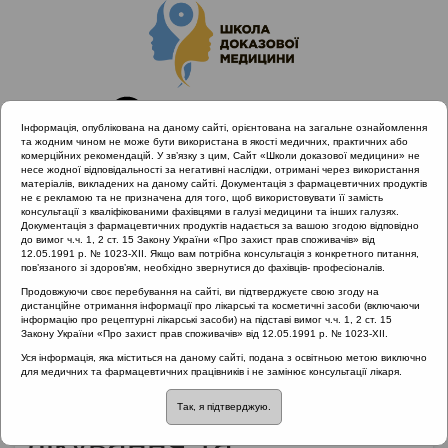
Інформація, опублікована на даному сайті, орієнтована на загальне ознайомлення
та жодним чином не може бути використана в якості медичних, практичних або
комерційних рекомендацій. У зв’язку з цим, Сайт «Школи доказової медицини» не
несе жодної відповідальності за негативні наслідки, отримані через використання
матеріалів, викладених на даному сайті. Документація з фармацевтичних продуктів
не є рекламою та не призначена для того, щоб використовувати її замість
консультації з кваліфікованими фахівцями в галузі медицини та інших галузях.
Головна
Матеріали за МКХ-11
Документація з фармацевтичних продуктів надається за вашою згодою відповідно
12 Хвороби органів дихання
до вимог ч.ч. 1, 2 ст. 15 Закону України «Про захист прав споживачів» від
12.05.1991 р. № 1023-XII. Якщо вам потрібна консультація з конкретного питання,
Персоніфікований підхід до діагностики, лікування та
пов’язаного зі здоров’ям, необхідно звернутися до фахівців- професіоналів.
профілактики загострень хронічного тонзиліту
Продовжуючи своє перебування на сайті, ви підтверджуєте свою згоду на
дистанційне отримання інформації про лікарські та косметичні засоби (включаючи
інформацію про рецептурні лікарські засоби) на підставі вимог ч.ч. 1, 2 ст. 15
Закону України «Про захист прав споживачів» від 12.05.1991 р. № 1023-XII.
Персоніфікований
Уся інформація, яка міститься на даному сайті, подана з освітньою метою виключно
для медичних та фармацевтичних працівників і не замінює консультації лікаря.
підхід до діагностики,
Так, я підтверджую.
лікування та