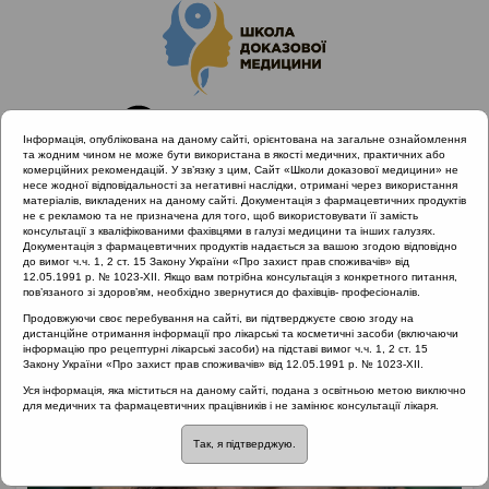
Інформація, опублікована на даному сайті, орієнтована на загальне ознайомлення
та жодним чином не може бути використана в якості медичних, практичних або
комерційних рекомендацій. У зв’язку з цим, Сайт «Школи доказової медицини» не
несе жодної відповідальності за негативні наслідки, отримані через використання
матеріалів, викладених на даному сайті. Документація з фармацевтичних продуктів
не є рекламою та не призначена для того, щоб використовувати її замість
консультації з кваліфікованими фахівцями в галузі медицини та інших галузях.
Головна
Лектори
Попович Василь Іванович
Документація з фармацевтичних продуктів надається за вашою згодою відповідно
до вимог ч.ч. 1, 2 ст. 15 Закону України «Про захист прав споживачів» від
12.05.1991 р. № 1023-XII. Якщо вам потрібна консультація з конкретного питання,
пов’язаного зі здоров’ям, необхідно звернутися до фахівців- професіоналів.
Продовжуючи своє перебування на сайті, ви підтверджуєте свою згоду на
дистанційне отримання інформації про лікарські та косметичні засоби (включаючи
інформацію про рецептурні лікарські засоби) на підставі вимог ч.ч. 1, 2 ст. 15
Закону України «Про захист прав споживачів» від 12.05.1991 р. № 1023-XII.
Уся інформація, яка міститься на даному сайті, подана з освітньою метою виключно
для медичних та фармацевтичних працівників і не замінює консультації лікаря.
Так, я підтверджую.