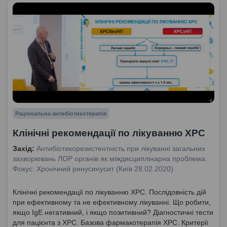
Раціональна антибіотикотерапія
Клінічні рекомендації по лікуванню ХРС
Захід:
Антибіотикорезистентність при лікуванні загальних
захворювань ЛОР органів як міждисциплінарна проблема.
Фокус: Хронічний ринусинусит (Київ 28.02.2020)
Клінічні рекомендації по лікуванню ХРС. Послідовність дій
при ефективному та не ефективному лікуванні. Що робити,
якщо IgE негативний, і якщо позитивний? Діагностичні тести
для пацієнта з ХРС. Базова фармакотерапія ХРС. Критерії