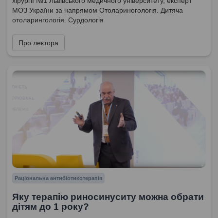
хірургії №1 Львівського медичного університету, експерт
МОЗ України за напрямом Отолариногологія. Дитяча
отоларингологія. Сурдологія
Про лектора
Раціональна антибіотикотерапія
Яку терапію риносинуситу можна обрати
дітям до 1 року?