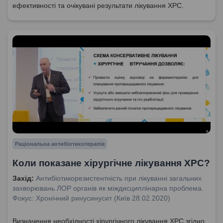
ефективності та очікувані результати лікування ХРС.
Раціональна антибіотикотерапія
Коли показане хірургічне лікування ХРС?
Захід:
Антибіотикорезистентність при лікуванні загальних
захворювань ЛОР органів як міждисциплінарна проблема.
Фокус: Хронічний ринусинусит (Київ 28.02.2020)
Визначення необхідності хірургічного лікування ХРС згідно