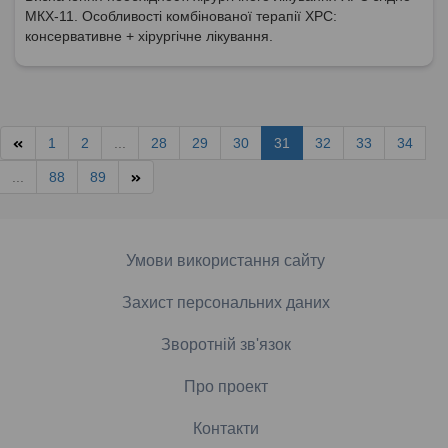
МКХ-11. Особливості комбінованої терапії ХРС:
консервативне + хірургічне лікування.
1
2
...
28
29
30
31
32
33
34
...
88
89
Умови використання сайту
Захист персональних даних
Зворотній зв'язок
Про проект
Контакти