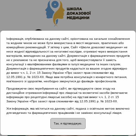
Інформація, опублікована на даному сайті, орієнтована на загальне ознайомлення
та жодним чином не може бути використана в якості медичних, практичних або
комерційних рекомендацій. У зв’язку з цим, Сайт «Школи доказової медицини» не
несе жодної відповідальності за негативні наслідки, отримані через використання
матеріалів, викладених на даному сайті. Документація з фармацевтичних продуктів
не є рекламою та не призначена для того, щоб використовувати її замість
консультації з кваліфікованими фахівцями в галузі медицини та інших галузях.
Головна
Лектори
Попович Василь Іванович
Документація з фармацевтичних продуктів надається за вашою згодою відповідно
до вимог ч.ч. 1, 2 ст. 15 Закону України «Про захист прав споживачів» від
12.05.1991 р. № 1023-XII. Якщо вам потрібна консультація з конкретного питання,
пов’язаного зі здоров’ям, необхідно звернутися до фахівців- професіоналів.
Продовжуючи своє перебування на сайті, ви підтверджуєте свою згоду на
дистанційне отримання інформації про лікарські та косметичні засоби (включаючи
інформацію про рецептурні лікарські засоби) на підставі вимог ч.ч. 1, 2 ст. 15
Закону України «Про захист прав споживачів» від 12.05.1991 р. № 1023-XII.
Уся інформація, яка міститься на даному сайті, подана з освітньою метою виключно
для медичних та фармацевтичних працівників і не замінює консультації лікаря.
Так, я підтверджую.