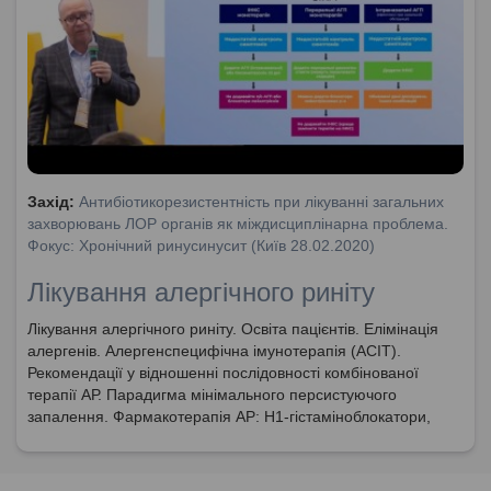
Захід:
Антибіотикорезистентність при лікуванні загальних
захворювань ЛОР органів як міждисциплінарна проблема.
Фокус: Хронічний ринусинусит (Київ 28.02.2020)
Лікування алергічного риніту
Лікування алергічного риніту. Освіта пацієнтів. Елімінація
алергенів. Алергенспецифічна імунотерапія (АСІТ).
Рекомендації у відношенні послідовності комбінованої
терапії АР. Парадигма мінімального персистуючого
запалення. Фармакотерапія АР: Н1-гістаміноблокатори,
топічні назальні кортикостероїди.