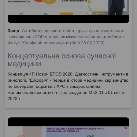
Захід:
Антибіотикорезистентність при лікуванні загальних
захворювань ЛОР органів як міждисциплінарна проблема.
Фокус: Хронічний ринусинусит (Київ 28.02.2020)
Концептуальна основа сучасної
медицини
Концепція 4Р. Новий EPOS 2020. Діагностичні інструменти в
ринології. "Ейфорія" - перше в історії медицини керівництво
по біотерапії пацієнтів з ХРС з використанням
моноклональних антитіл. Про введення МКХ-11 з 01 січня
2022р.