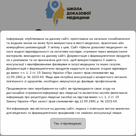
Інформація, опублікована на даному сайті, орієнтована на загальне ознайомлення
та жодним чином не може бути використана в якості медичних, практичних або
комерційних рекомендацій. У зв’язку з цим, Сайт «Школи доказової медицини» не
несе жодної відповідальності за негативні наслідки, отримані через використання
матеріалів, викладених на даному сайті. Документація з фармацевтичних продуктів
не є рекламою та не призначена для того, щоб використовувати її замість
консультації з кваліфікованими фахівцями в галузі медицини та інших галузях.
Головна
Проведені заходи
Документація з фармацевтичних продуктів надається за вашою згодою відповідно
Антибіотикорезистентність при лікуванні загальних
до вимог ч.ч. 1, 2 ст. 15 Закону України «Про захист прав споживачів» від
12.05.1991 р. № 1023-XII. Якщо вам потрібна консультація з конкретного питання,
захворювань ЛОР органів як міждисциплінарна проблема.
пов’язаного зі здоров’ям, необхідно звернутися до фахівців- професіоналів.
Фокус: Хронічний ринусинусит (Київ 28.02.2020)
Продовжуючи своє перебування на сайті, ви підтверджуєте свою згоду на
Коли показане хірургічне лікування ХРС?
дистанційне отримання інформації про лікарські та косметичні засоби (включаючи
інформацію про рецептурні лікарські засоби) на підставі вимог ч.ч. 1, 2 ст. 15
Закону України «Про захист прав споживачів» від 12.05.1991 р. № 1023-XII.
Уся інформація, яка міститься на даному сайті, подана з освітньою метою виключно
Коли показане хірургічне
для медичних та фармацевтичних працівників і не замінює консультації лікаря.
Так, я підтверджую.
лікування ХРС?