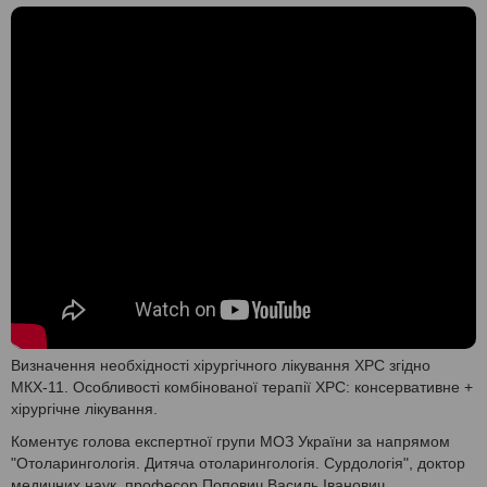
Визначення необхідності хірургічного лікування ХРС згідно
МКХ-11. Особливості комбінованої терапії ХРС: консервативне +
хірургічне лікування.
Коментує голова експертної групи МОЗ України за напрямом
"Отоларингологія. Дитяча отоларингологія. Сурдологія", доктор
медичних наук, професор Попович Василь Іванович.