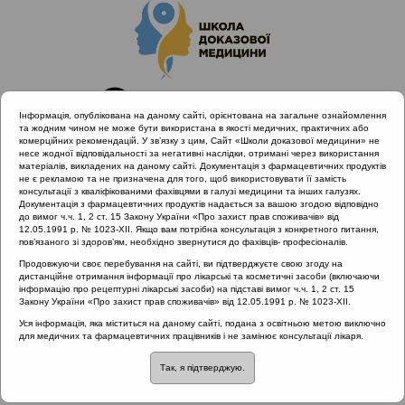
Інформація, опублікована на даному сайті, орієнтована на загальне ознайомлення
та жодним чином не може бути використана в якості медичних, практичних або
комерційних рекомендацій. У зв’язку з цим, Сайт «Школи доказової медицини» не
несе жодної відповідальності за негативні наслідки, отримані через використання
матеріалів, викладених на даному сайті. Документація з фармацевтичних продуктів
не є рекламою та не призначена для того, щоб використовувати її замість
консультації з кваліфікованими фахівцями в галузі медицини та інших галузях.
Головна
Проведені заходи
Ви питаєте - ми відповідаємо
Документація з фармацевтичних продуктів надається за вашою згодою відповідно
Чи входить препарат Синупрет до європейських і
до вимог ч.ч. 1, 2 ст. 15 Закону України «Про захист прав споживачів» від
12.05.1991 р. № 1023-XII. Якщо вам потрібна консультація з конкретного питання,
американських рекомендацій?
пов’язаного зі здоров’ям, необхідно звернутися до фахівців- професіоналів.
Продовжуючи своє перебування на сайті, ви підтверджуєте свою згоду на
дистанційне отримання інформації про лікарські та косметичні засоби (включаючи
інформацію про рецептурні лікарські засоби) на підставі вимог ч.ч. 1, 2 ст. 15
Чи входить препарат
Закону України «Про захист прав споживачів» від 12.05.1991 р. № 1023-XII.
Уся інформація, яка міститься на даному сайті, подана з освітньою метою виключно
Синупрет до
для медичних та фармацевтичних працівників і не замінює консультації лікаря.
Так, я підтверджую.
європейських і