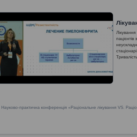
Лікува
Лікування
пацієнтів
неускладн
стаціонарі
Тривалість
пієлонефр
:
Науково-практична конференція «Раціональне лікування VS. Раціо