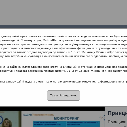
Проведені
Конференції
Партнери
Лек
а даному сайті, орієнтована на загальне ознайомлення та жодним чином не може бути вико
заходи
проекту
рекомендацій. У зв’язку з цим, Сайт «Школи доказової медицини» не несе жодної відповіда
користання матеріалів, викладених на даному сайті. Документація з фармацевтичних продук
користовувати її замість консультації з кваліфікованими фахівцями в галузі медицини та інш
тикотерапія
дається за вашою згодою відповідно до вимог ч.ч. 1, 2 ст. 15 Закону України «Про захист п
що вам потрібна консультація з конкретного питання, пов’язаного зі здоров’ям, необхідно зв
я на сайті, ви підтверджуєте свою згоду на дистанційне отримання інформації про лікарсь
а антибіотикотерапія
цептурні лікарські засоби) на підставі вимог ч.ч. 1, 2 ст. 15 Закону України «Про захист пр
ся на даному сайті, подана з освітньою метою виключно для медичних та фармацевтичних пра
альна антибіотикотерапія
Лектор: Кушніренко Стелла Вікторівна
Так, я підтверджую.
Принци
Принципи 