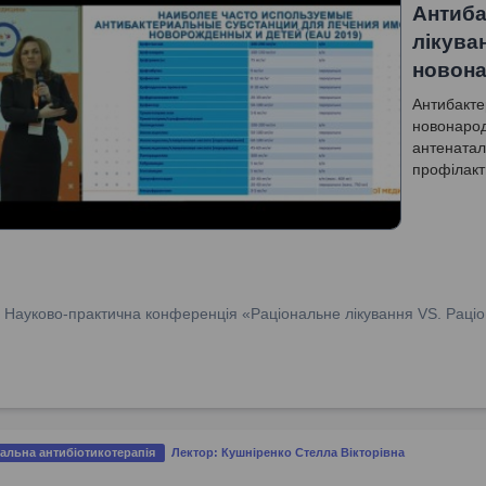
Антиба
лікуван
новон
Антибактер
новонарод
антенатал
профілакти
:
Науково-практична конференція «Раціональне лікування VS. Раціо
альна антибіотикотерапія
Лектор: Кушніренко Стелла Вікторівна