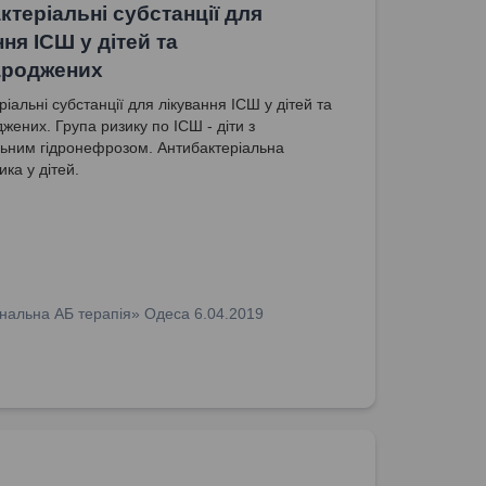
ктеріальні субстанції для
ня ІСШ у дітей та
ароджених
іальні субстанції для лікування ІСШ у дітей та
жених. Група ризику по ІСШ - діти з
ьним гідронефрозом. Антибактеріальна
ка у дітей.
нальна АБ терапія» Одеса 6.04.2019