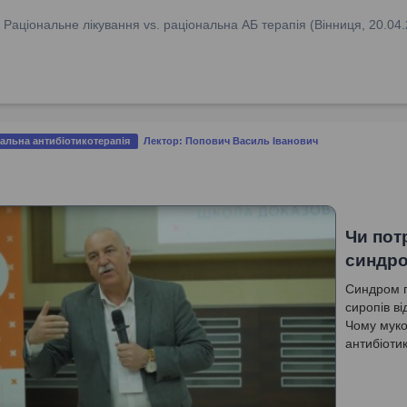
:
Раціональне лікування vs. раціональна АБ терапія (Вінниця, 20.04
альна антибіотикотерапія
Лектор: Попович Василь Іванович
Чи пот
синдро
Синдром п
сиропів в
Чому муко
антибіотик