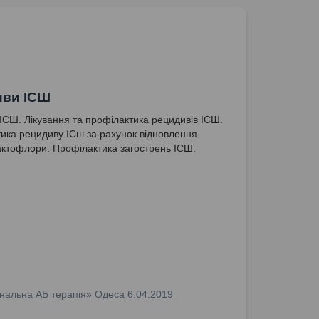
иви ІСШ
ІСШ. Лікування та профілактика рецидивів ІСШ.
ика рецидиву ІСш за рахунок відновлення
актофлори. Профілактика загострень ІСШ.
нальна АБ терапія» Одеса 6.04.2019