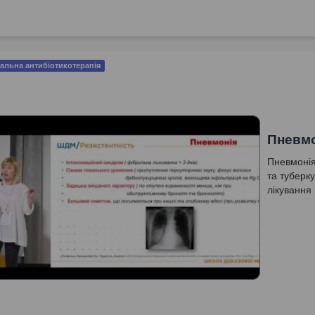
альна антибіотикотерапія
Пневмо
Пневмонія
та туберк
лікування