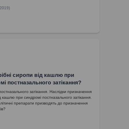
.2019)
рібні сиропи від кашлю при
мі постназального затікання?
остназального затікання. Наслідки призначення
ід кашлю при синдромі постназального затікання.
літичні препарати призводять до призначення
ів?