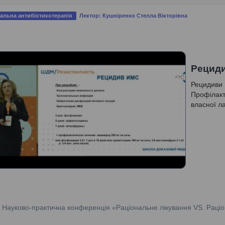
альна антибіотикотерапія
Лектор: Кушніренко Стелла Вікторівна
Рецид
Рецидиви 
Профілакт
власної л
:
Науково-практична конференція «Раціональне лікування VS. Раціо