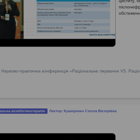
циститу, б
пієлонефри
обстеженн
:
Науково-практична конференція «Раціональне лікування VS. Раціо
альна антибіотикотерапія
Лектор: Кушніренко Стелла Вікторівна