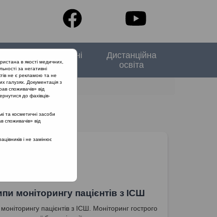
тори
Спеціальні
Дистанційна
ристана в якості медичних,
випуски
освіта
льності за негативні
тів не є рекламою та не
их галузях. Документація з
рав споживачів» від
ернутися до фахівців-
кі та косметичні засоби
ав споживачів» від
цівників і не замінює
пи моніторингу пацієнтів з ІСШ
моніторингу пацієнтів з ІСШ. Моніторинг гострого