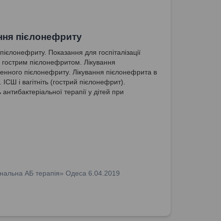
ння пієлонефриту
 пієлонефриту. Показання для госпіталізації
 з гострим пієлонефритом. Лікування
енного пієлонефриту. Лікування пієлонефрита в
. ІСШ і вагітніть (гострий пієлонефрит).
 антибактеріальної терапії у дітей при
иті.
нальна АБ терапія» Одеса 6.04.2019