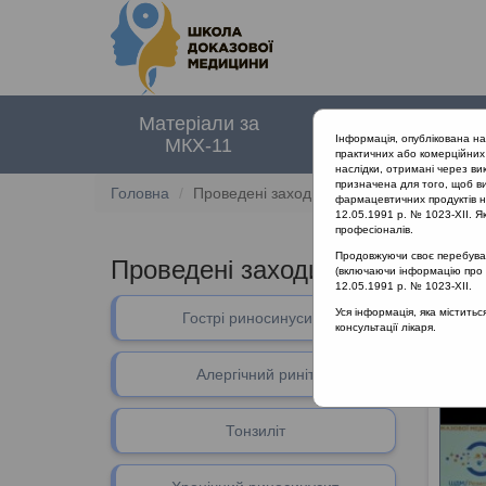
Матеріали за
Нормативні
Інформація, опублікована н
МКХ-11
документи
практичних або комерційних 
наслідки, отримані через ви
призначена для того, щоб ви
Головна
Проведені заходи :: Раціональна антибіо
фармацевтичних продуктів на
12.05.1991 р. № 1023-XII. Як
професіоналів.
Продовжуючи своє перебуванн
Проведені заходи
::
Раціональн
(включаючи інформацію про ре
12.05.1991 р. № 1023-XII.
Уся інформація, яка містить
Гострі риносинусити
Раціон
консультації лікаря.
Алергічний риніт
Тонзиліт