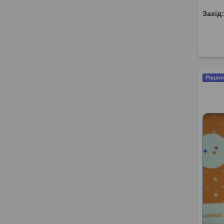
Захід
Раціон