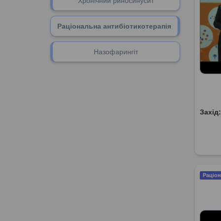
Хронічний риносинусит
Раціональна антибіотикотерапія
Назофарингіт
Захід
Раціон