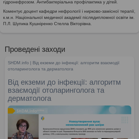
гідронефрозом. Антибактеріальна профілактика у дітей.
Коментує доцент кафедри нефрології і нирково-замісної терапії,
к.м.н. Національної медичної академії післядипломної освіти ім.
П.Л. Шупика Кушніренко Стелла Вікторівна.
Проведені заходи
SHDM.info | Від екземи до інфекції: алгоритм взаємодії
отоларинголога та дерматолога
Від екземи до інфекції: алгоритм
взаємодії отоларинголога та
дерматолога