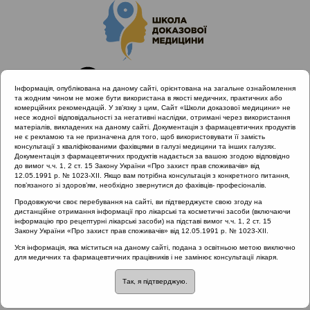
Інформація, опублікована на даному сайті, орієнтована на загальне ознайомлення
та жодним чином не може бути використана в якості медичних, практичних або
комерційних рекомендацій. У зв’язку з цим, Сайт «Школи доказової медицини» не
несе жодної відповідальності за негативні наслідки, отримані через використання
матеріалів, викладених на даному сайті. Документація з фармацевтичних продуктів
не є рекламою та не призначена для того, щоб використовувати її замість
консультації з кваліфікованими фахівцями в галузі медицини та інших галузях.
Головна
Проведені заходи
Документація з фармацевтичних продуктів надається за вашою згодою відповідно
Науково-практична конференція «Раціональне лікування
до вимог ч.ч. 1, 2 ст. 15 Закону України «Про захист прав споживачів» від
12.05.1991 р. № 1023-XII. Якщо вам потрібна консультація з конкретного питання,
VS. Раціональна АБ терапія» Одеса 6.04.2019
пов’язаного зі здоров’ям, необхідно звернутися до фахівців- професіоналів.
Антибактеріальні субстанції для лікування ІСШ у дітей та
Продовжуючи своє перебування на сайті, ви підтверджуєте свою згоду на
новонароджених
дистанційне отримання інформації про лікарські та косметичні засоби (включаючи
інформацію про рецептурні лікарські засоби) на підставі вимог ч.ч. 1, 2 ст. 15
Закону України «Про захист прав споживачів» від 12.05.1991 р. № 1023-XII.
Уся інформація, яка міститься на даному сайті, подана з освітньою метою виключно
Антибактеріальні
для медичних та фармацевтичних працівників і не замінює консультації лікаря.
Так, я підтверджую.
субстанції для лікування