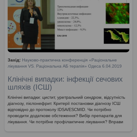
Захід:
Науково-практична конференція «Раціональне
лікування VS. Раціональна АБ терапія» Одеса 6.04.2019
Клінічні випадки: інфекції сечових
шляхів (ІСШ)
Клінічні випадки: цистит, уретральний синдром, відсутність
діагнозу, пієлонефрит. Критерії постановки діагнозу ІСШ
відповідно до протоколу IDSA/ESCMID. Чи потрібно
проводити додаткове обстеження? Вибір препаратів для
лікування. Чи потрібне профілактичне лікування? Вправи
від нетримання сечі. Необхідність моніторингу пацієнтів з
ІСШ.