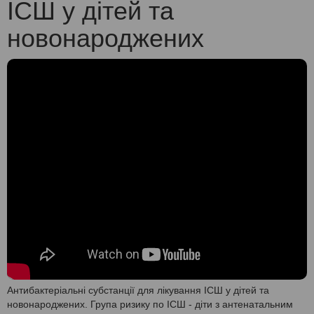
ІСШ у дітей та
новонароджених
Антибактеріальні субстанції для лікування ІСШ у дітей та
новонароджених. Група ризику по ІСШ - діти з антенатальним