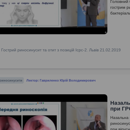
Головний б
гострим р
бактеріал
:
Гострий риносинусит та отит з позицій Icpc-2. Львів 21.02.2019
 риносинусити
Лектор: Гавриленко Юрій Володимирович
Назаль
при ГР
Назальна 
риносинуси
при вірусн