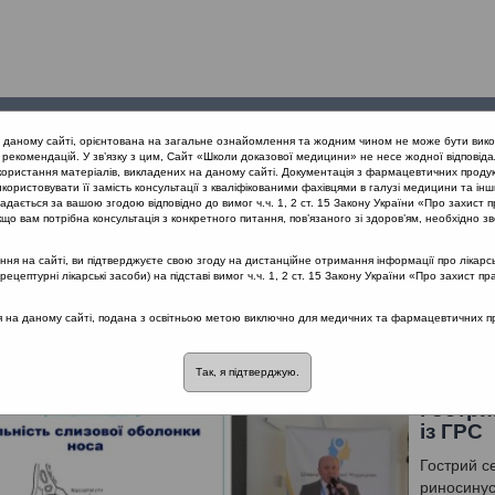
Проведені
Конференції
Партнери
Лек
а даному сайті, орієнтована на загальне ознайомлення та жодним чином не може бути вико
заходи
проекту
рекомендацій. У зв’язку з цим, Сайт «Школи доказової медицини» не несе жодної відповіда
користання матеріалів, викладених на даному сайті. Документація з фармацевтичних продук
користовувати її замість консультації з кваліфікованими фахівцями в галузі медицини та інш
 та отит з позицій Icpc-2. Львів 21.02.2019
дається за вашою згодою відповідно до вимог ч.ч. 1, 2 ст. 15 Закону України «Про захист п
що вам потрібна консультація з конкретного питання, пов’язаного зі здоров’ям, необхідно зв
я на сайті, ви підтверджуєте свою згоду на дистанційне отримання інформації про лікарсь
позицій Icpc-2. Львів 21.02.2019
цептурні лікарські засоби) на підставі вимог ч.ч. 1, 2 ст. 15 Закону України «Про захист пр
ся на даному сайті, подана з освітньою метою виключно для медичних та фармацевтичних пра
 риносинусити
Лектор: Гавриленко Юрій Володимирович
Так, я підтверджую.
Гострий
із ГРС
Гострий се
риносинус