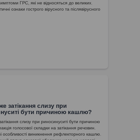
Симптоми ГРС, які не відносяться до великих.
ичні ознаки гострого вірусного та післявірусного
иту.
же затікання слизу при
нуситі бути причиною кашлю?
затікання слизу при риносинуситі бути причиною
акція голосової складки на затікання речовин.
чні особливості виникнення рефлекторного кашлю.