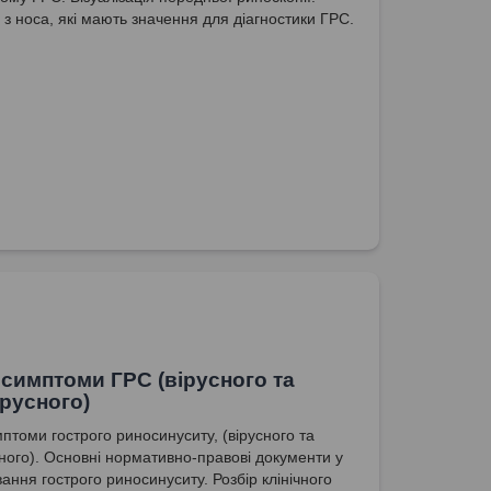
 з носа, які мають значення для діагностики ГРС.
 симптоми ГРС (вірусного та
ірусного)
мптоми гострого риносинуситу, (вірусного та
сного). Основні нормативно-правові документи у
вання гострого риносинуситу. Розбір клінічного