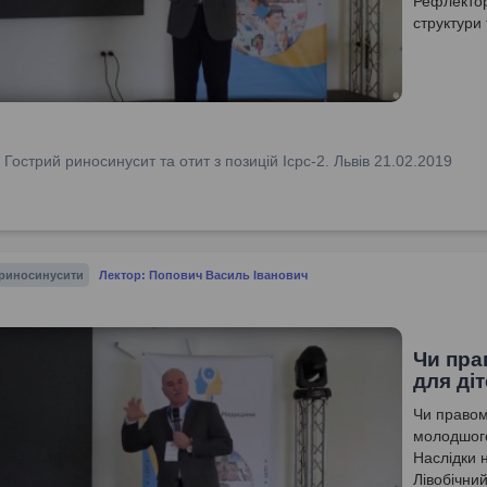
Рефлектор
структури
:
Гострий риносинусит та отит з позицій Icpc-2. Львів 21.02.2019
 риносинусити
Лектор: Попович Василь Іванович
Чи пра
для ді
Чи правом
молодшого 
Наслідки 
Лівобічний