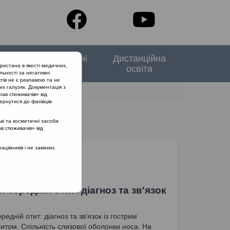
тори
Спеціальні
Дистанційна
ристана в якості медичних,
випуски
освіта
льності за негативні
тів не є рекламою та не
их галузях. Документація з
рав споживачів» від
ернутися до фахівців-
кі та косметичні засоби
ав споживачів» від
цівників і не замінює
 середній отит: діагноз та зв'язок
редній отит: діагноз та зв'язок із гострим
итом. Спільність слизової оболонки носа. На