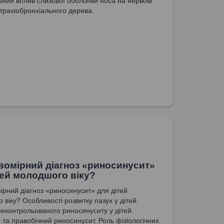
ний вплив слизової оболонки носа на нервові
 трахіобронхіального дерева.
вомірний діагноз «‎риносинусит»
тей молодшого віку?‎
ірний діагноз «‎риносинусит» для дітей
віку?‎ Особливості розвитку пазух у дітей.
неконтрольованого риносинуситу у дітей.
 та правобічний риносинусит. Роль фізіологічних