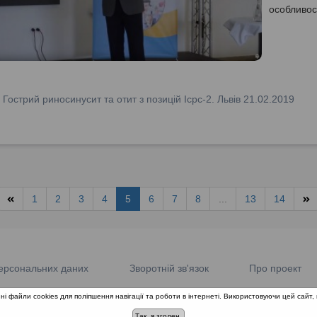
особливос
:
Гострий риносинусит та отит з позицій Icpc-2. Львів 21.02.2019
1
2
3
4
5
6
7
8
...
13
14
ерсональних даних
Зворотній зв'язок
Про проект
ні файли cookies для поліпшення навігації та роботи в інтернеті. Використовуючи цей сайт, 
© 2018-2026 «Школа доказової медицини». Всі права захищені.
Так, я згоден.