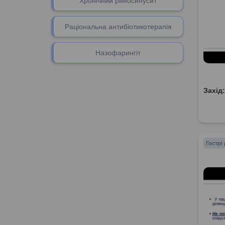
Хронічний риносинусит
Раціональна антибіотикотерапія
Назофарингіт
Захід
Гострі