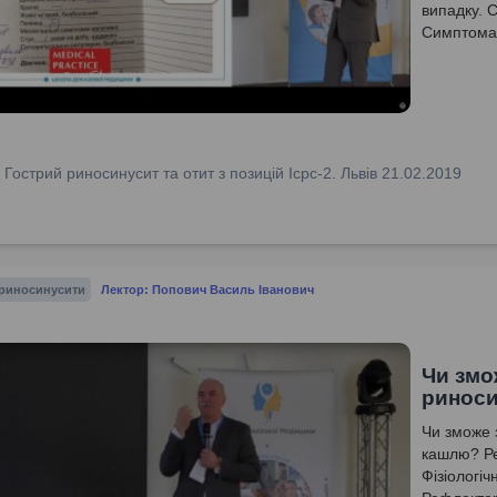
випадку. 
Симптомат
риносинус
:
Гострий риносинусит та отит з позицій Icpc-2. Львів 21.02.2019
 риносинусити
Лектор: Попович Василь Іванович
Чи змо
риноси
Чи зможе 
кашлю? Ре
Фізіологі