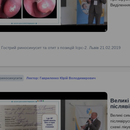
Виділення
:
Гострий риносинусит та отит з позицій Icpc-2. Львів 21.02.2019
 риносинусити
Лектор: Гавриленко Юрій Володимирович
Великі
післяв
Великі си
післявіру
схемі ліку