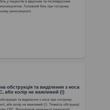
іль у пацієнтів із вірусним та післявірусним
иносинуситом. Головний біль при гострому
ьному риносинуситі.
на обструкція та виділення з носа
С, або колір не важливий (!)
обструкція та виділення з носа при гострому
ті, або колір не важливий (!). Тяжкість обструкції
ому ГРС. Візуалізація передньої риноскопії.