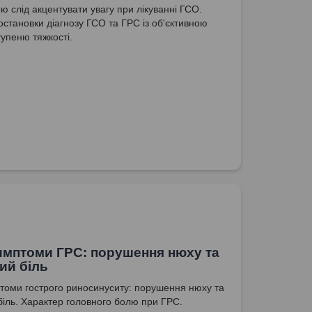
ю слід акцентувати увагу при лікуванні ГСО.
постановки діагнозу ГСО та ГРС із об'єктивною
тупеню тяжкості.
имптоми ГРС: порушення нюху та
ий біль
томи гострого риносинуситу: порушення нюху та
біль. Характер головного болю при ГРС.