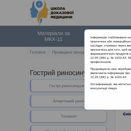
Матеріали за
Нормативні
Інформація, опублікована н
МКХ-11
документи
практичних або комерційних 
наслідки, отримані через ви
призначена для того, щоб ви
Головна
Проведені заходи
Гострий риносинусит
фармацевтичних продуктів на
12.05.1991 р. № 1023-XII. Як
професіоналів.
Продовжуючи своє перебуванн
Гострий риносинусит та отит з 
(включаючи інформацію про ре
12.05.1991 р. № 1023-XII.
Уся інформація, яка містить
Гострі риносинусити
Гострі
консультації лікаря.
Алергічний риніт
Тонзиліт