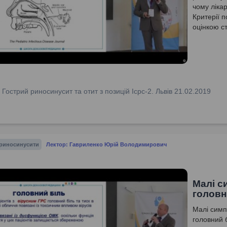
чому лікар
Критерії 
оцінкою с
:
Гострий риносинусит та отит з позицій Icpc-2. Львів 21.02.2019
 риносинусити
Лектор: Гавриленко Юрій Володимирович
Малі с
головн
Малі симп
головний 