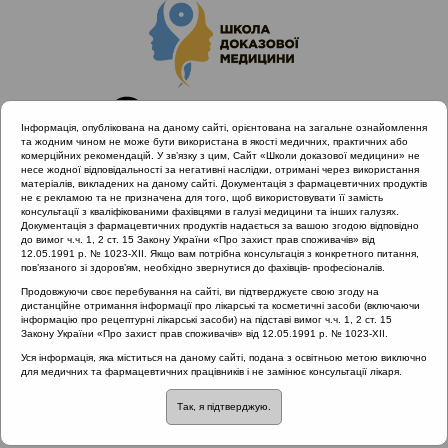
Інформація, опублікована на даному сайті, орієнтована на загальне ознайомлення
та жодним чином не може бути використана в якості медичних, практичних або
комерційних рекомендацій. У зв’язку з цим, Сайт «Школи доказової медицини» не
несе жодної відповідальності за негативні наслідки, отримані через використання
матеріалів, викладених на даному сайті. Документація з фармацевтичних продуктів
не є рекламою та не призначена для того, щоб використовувати її замість
консультації з кваліфікованими фахівцями в галузі медицини та інших галузях.
Головна
Проведені заходи
Документація з фармацевтичних продуктів надається за вашою згодою відповідно
Гострий риносинусит та отит з позицій Icpc-2. Львів
до вимог ч.ч. 1, 2 ст. 15 Закону України «Про захист прав споживачів» від
12.05.1991 р. № 1023-XII. Якщо вам потрібна консультація з конкретного питання,
21.02.2019
пов’язаного зі здоров’ям, необхідно звернутися до фахівців- професіоналів.
Чи правомірний діагноз «‎риносинусит» для дітей
Продовжуючи своє перебування на сайті, ви підтверджуєте свою згоду на
молодшого віку?‎
дистанційне отримання інформації про лікарські та косметичні засоби (включаючи
інформацію про рецептурні лікарські засоби) на підставі вимог ч.ч. 1, 2 ст. 15
Закону України «Про захист прав споживачів» від 12.05.1991 р. № 1023-XII.
Уся інформація, яка міститься на даному сайті, подана з освітньою метою виключно
Чи правомірний діагноз
для медичних та фармацевтичних працівників і не замінює консультації лікаря.
Так, я підтверджую.
«‎риносинусит» для дітей