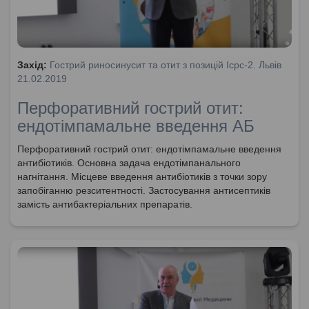
Захід:
Гострий риносинусит та отит з позицій Icpc-2. Львів
21.02.2019
Перфоративний гострий отит:
ендотімпамальне введення АБ
Перфоративний гострий отит: ендотімпамальне введення
антибіотиків. Основна задача ендотімпанального
нагнітання. Місцеве введення антибіотиків з точки зору
запобіганню резситентності. Застосування антисептиків
замість антибактеріальних препаратів.