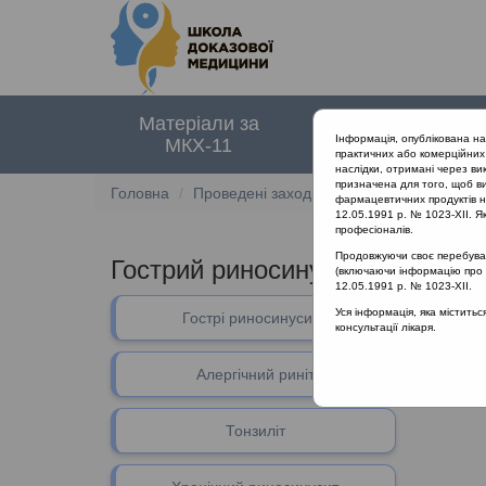
Матеріали за
Нормативні
Інформація, опублікована н
МКХ-11
документи
практичних або комерційних 
наслідки, отримані через ви
призначена для того, щоб ви
Головна
Проведені заходи
Гострий риносинусит
фармацевтичних продуктів на
12.05.1991 р. № 1023-XII. Як
професіоналів.
Продовжуючи своє перебуванн
Гострий риносинусит та отит з 
(включаючи інформацію про ре
12.05.1991 р. № 1023-XII.
В даному 
Уся інформація, яка містить
Гострі риносинусити
консультації лікаря.
Алергічний риніт
Тонзиліт