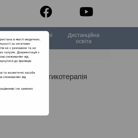
тори
Спеціальні
Дистанційна
ристана в якості медичних,
випуски
освіта
льності за негативні
тів не є рекламою та не
их галузях. Документація з
рав споживачів» від
ернутися до фахівців-
кі та косметичні засоби
альна антибіотикотерапія
ав споживачів» від
цівників і не замінює