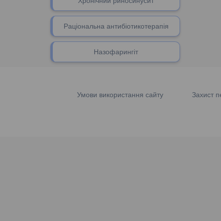
Хронічний риносинусит
Раціональна антибіотикотерапія
Назофарингіт
Умови використання сайту
Захист п