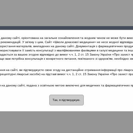
Проведені
Конференції
Партнери
Лек
а даному сайті, орієнтована на загальне ознайомлення та жодним чином не може бути вико
заходи
проекту
рекомендацій. У зв’язку з цим, Сайт «Школи доказової медицини» не несе жодної відповіда
користання матеріалів, викладених на даному сайті. Документація з фармацевтичних продук
користовувати її замість консультації з кваліфікованими фахівцями в галузі медицини та інш
 та отит з позицій Icpc-2. Львів 21.02.2019
дається за вашою згодою відповідно до вимог ч.ч. 1, 2 ст. 15 Закону України «Про захист п
що вам потрібна консультація з конкретного питання, пов’язаного зі здоров’ям, необхідно зв
я на сайті, ви підтверджуєте свою згоду на дистанційне отримання інформації про лікарсь
позицій Icpc-2. Львів 21.02.2019
::
Раціон
цептурні лікарські засоби) на підставі вимог ч.ч. 1, 2 ст. 15 Закону України «Про захист пр
розділі немає материалів
ся на даному сайті, подана з освітньою метою виключно для медичних та фармацевтичних пра
Так, я підтверджую.