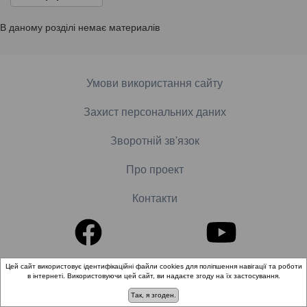
В даному розділі немає материалів
Умови використання сайту
Захист персональних даних
Зворотній зв'язок
Про проект
Контакти
Цей сайт використовує ідентифікаційні файли cookies для поліпшення навігації та роботи
© 2018-2026 «Школа доказової медицини». Всі права
в інтернеті. Використовуючи цей сайт, ви надаєте згоду на їх застосування.
захищені.
Так, я згоден.