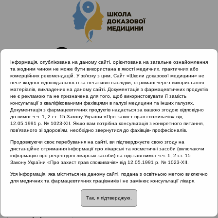
Інформація, опублікована на даному сайті, орієнтована на загальне ознайомлення
та жодним чином не може бути використана в якості медичних, практичних або
комерційних рекомендацій. У зв’язку з цим, Сайт «Школи доказової медицини» не
несе жодної відповідальності за негативні наслідки, отримані через використання
матеріалів, викладених на даному сайті. Документація з фармацевтичних продуктів
не є рекламою та не призначена для того, щоб використовувати її замість
консультації з кваліфікованими фахівцями в галузі медицини та інших галузях.
Головна
Проведені заходи
Документація з фармацевтичних продуктів надається за вашою згодою відповідно
Гострий риносинусит та отит з позицій Icpc-2. Львів
до вимог ч.ч. 1, 2 ст. 15 Закону України «Про захист прав споживачів» від
12.05.1991 р. № 1023-XII. Якщо вам потрібна консультація з конкретного питання,
21.02.2019
пов’язаного зі здоров’ям, необхідно звернутися до фахівців- професіоналів.
Продовжуючи своє перебування на сайті, ви підтверджуєте свою згоду на
дистанційне отримання інформації про лікарські та косметичні засоби (включаючи
інформацію про рецептурні лікарські засоби) на підставі вимог ч.ч. 1, 2 ст. 15
Гострий риносинусит та отит з
Закону України «Про захист прав споживачів» від 12.05.1991 р. № 1023-XII.
позицій Icpc-2. Львів 21.02.2019
::
Уся інформація, яка міститься на даному сайті, подана з освітньою метою виключно
для медичних та фармацевтичних працівників і не замінює консультації лікаря.
Назофарингіт
Так, я підтверджую.
Рубрика:
Назофарингіт