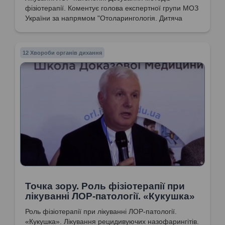
фізіотерапії. Коментує голова експертної групи МОЗ
України за напрямом "Отоларингологія. Дитяча
отоларингологія. Сурдологія", доктор медичних
наук, професор Попович Василь Іванович
12 Хвороби органів дихання
Точка зору. Роль фізіотерапії при
лікуванні ЛОР-патології. «Кукушка»
Роль фізіотерапії при лікуванні ЛОР-патології.
«Кукушка». Лікування рецидивуючих назофарингітів.