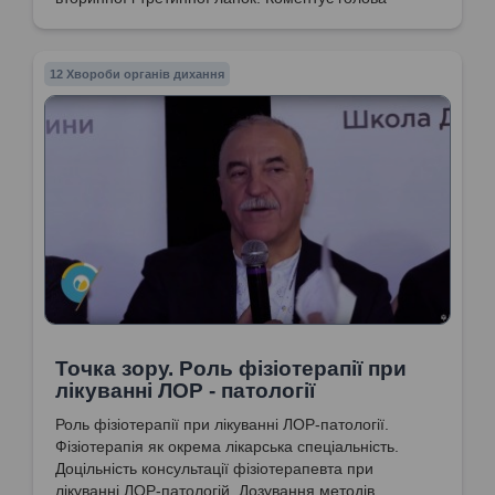
експертної групи МОЗ України за напрямом
"Отоларингологія. Дитяча отоларингологія.
Сурдологія", доктор медичних наук, професор
12 Хвороби органів дихання
Попович Василь Іванович
Точка зору. Роль фізіотерапії при
лікуванні ЛОР - патології
Роль фізіотерапії при лікуванні ЛОР-патології.
Фізіотерапія як окрема лікарська спеціальність.
Доцільність консультації фізіотерапевта при
лікуванні ЛОР-патологій. Дозування методів