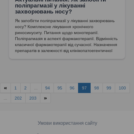
поліпрагмазії у лікуванні
захворювань носу?
Як запобігти поліпрагмазії у лікуванні захворювань
носу? Комплексне лікування хронічного
риносинуситу. Питання щодо монотерапії.
Поліпрагмазія в аспекті фармакотерапії. Відмінність
класичної фармакотерапії від сучасної. Назначення
препаратів в залежності від клінікопатоегентичної
форми захворювання.
1
2
...
94
95
96
97
98
99
100
...
202
203
Умови використання сайту