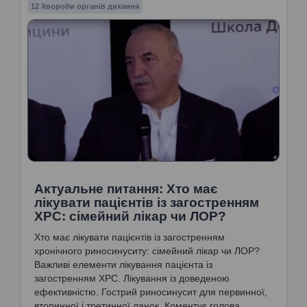
12 Хвороби органів дихання
Актуальне питання: Хто має
лікувати пацієнтів із загостренням
ХРС: сімейний лікар чи ЛОР?
Хто має лікувати пацієнтів із загостренням
хронічного риносинуситу: сімейний лікар чи ЛОР?
Важливі елементи лікування пацієнта із
загостренням ХРС. Лікування із доведеною
ефективністю. Гострий риносинусит для первинної,
вторинної і третинної ланок. Коментує голова