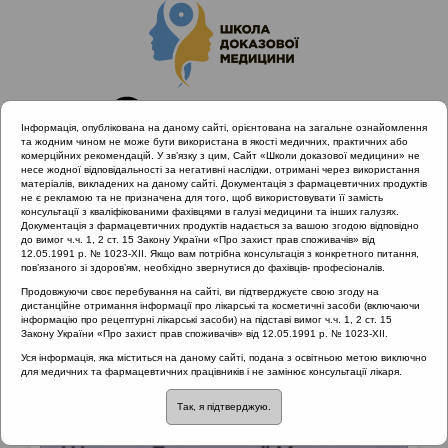
Інформація, опублікована на даному сайті, орієнтована на загальне ознайомлення
та жодним чином не може бути використана в якості медичних, практичних або
комерційних рекомендацій. У зв’язку з цим, Сайт «Школи доказової медицини» не
несе жодної відповідальності за негативні наслідки, отримані через використання
матеріалів, викладених на даному сайті. Документація з фармацевтичних продуктів
не є рекламою та не призначена для того, щоб використовувати її замість
консультації з кваліфікованими фахівцями в галузі медицини та інших галузях.
Головна
Матеріали за МКХ-11
Документація з фармацевтичних продуктів надається за вашою згодою відповідно
до вимог ч.ч. 1, 2 ст. 15 Закону України «Про захист прав споживачів» від
12.05.1991 р. № 1023-XII. Якщо вам потрібна консультація з конкретного питання,
пов’язаного зі здоров’ям, необхідно звернутися до фахівців- професіоналів.
Матеріали за МКХ-11:: 12 Хвороби органів
Продовжуючи своє перебування на сайті, ви підтверджуєте свою згоду на
дихання
дистанційне отримання інформації про лікарські та косметичні засоби (включаючи
інформацію про рецептурні лікарські засоби) на підставі вимог ч.ч. 1, 2 ст. 15
Рубрика:
Закону України «Про захист прав споживачів» від 12.05.1991 р. № 1023-XII.
Уся інформація, яка міститься на даному сайті, подана з освітньою метою виключно
Рубрика:
для медичних та фармацевтичних працівників і не замінює консультації лікаря.
Так, я підтверджую.
12 Хвороби органів дихання