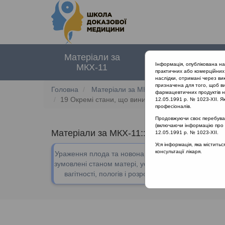
Матеріали за
Нормативні
Інформація, опублікована н
МКХ-11
документи
практичних або комерційних 
наслідки, отримані через ви
призначена для того, щоб ви
Головна
Матеріали за МКХ-11
19 Окремі стан
фармацевтичних продуктів на
19 Окремі стани, що виникають у перинатальном
12.05.1991 р. № 1023-XII. Як
професіоналів.
Продовжуючи своє перебуванн
(включаючи інформацію про ре
Матеріали за МКХ-11:: ::
19 Окремі стани
12.05.1991 р. № 1023-XII.
Уся інформація, яка містить
В даному 
консультації лікаря.
Ураження плода та новонародженого,
зумовлені станом матері, ускладнення
вагітності, пологів і розродження