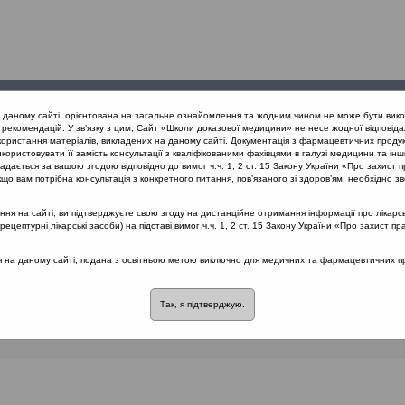
Проведені
Конференції
Партнери
Лек
а даному сайті, орієнтована на загальне ознайомлення та жодним чином не може бути вико
заходи
проекту
рекомендацій. У зв’язку з цим, Сайт «Школи доказової медицини» не несе жодної відповіда
користання матеріалів, викладених на даному сайті. Документація з фармацевтичних продук
користовувати її замість консультації з кваліфікованими фахівцями в галузі медицини та інш
и, що виникають у перинатальному та неонатальному періоді
дається за вашою згодою відповідно до вимог ч.ч. 1, 2 ст. 15 Закону України «Про захист п
у та неонатальному періоді
що вам потрібна консультація з конкретного питання, пов’язаного зі здоров’ям, необхідно зв
я на сайті, ви підтверджуєте свою згоду на дистанційне отримання інформації про лікарсь
цептурні лікарські засоби) на підставі вимог ч.ч. 1, 2 ст. 15 Закону України «Про захист пр
, що виникають у перинатальному та неонатальному 
ся на даному сайті, подана з освітньою метою виключно для медичних та фармацевтичних пра
розділі немає матеріалів
Так, я підтверджую.