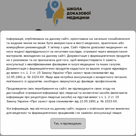
Інформація, опублікована на даному сайті, орієнтована на загальне ознайомлення
та жодним чином не може бути використана в якості медичних, практичних або
комерційних рекомендацій. У зв’язку з цим, Сайт «Школи доказової медицини» не
несе жодної відповідальності за негативні наслідки, отримані через використання
матеріалів, викладених на даному сайті. Документація з фармацевтичних продуктів
не є рекламою та не призначена для того, щоб використовувати її замість
консультації з кваліфікованими фахівцями в галузі медицини та інших галузях.
Головна
Матеріали за МКХ-11
Документація з фармацевтичних продуктів надається за вашою згодою відповідно
22 Травми, отруєння та деякі інші наслідки впливів
до вимог ч.ч. 1, 2 ст. 15 Закону України «Про захист прав споживачів» від
12.05.1991 р. № 1023-XII. Якщо вам потрібна консультація з конкретного питання,
зовнішніх причин
пов’язаного зі здоров’ям, необхідно звернутися до фахівців- професіоналів.
22 Травми, отруєння та деякі інші наслідки впливів зовнішніх
Продовжуючи своє перебування на сайті, ви підтверджуєте свою згоду на
причин
дистанційне отримання інформації про лікарські та косметичні засоби (включаючи
інформацію про рецептурні лікарські засоби) на підставі вимог ч.ч. 1, 2 ст. 15
Закону України «Про захист прав споживачів» від 12.05.1991 р. № 1023-XII.
Уся інформація, яка міститься на даному сайті, подана з освітньою метою виключно
Матеріали за МКХ-11:: ::
22 Травми, отруєння
для медичних та фармацевтичних працівників і не замінює консультації лікаря.
та деякі інші наслідки впливів зовнішніх
причин
Так, я підтверджую.
Рубрика: