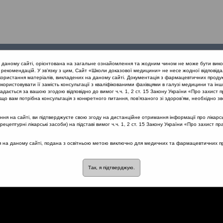
Проведені
Конференції
Партнери
Лек
а даному сайті, орієнтована на загальне ознайомлення та жодним чином не може бути вико
заходи
проекту
рекомендацій. У зв’язку з цим, Сайт «Школи доказової медицини» не несе жодної відповіда
користання матеріалів, викладених на даному сайті. Документація з фармацевтичних продук
користовувати її замість консультації з кваліфікованими фахівцями в галузі медицини та інш
нів дихання
Актуальне питання: Хто має лікувати пацієнтів із з
дається за вашою згодою відповідно до вимог ч.ч. 1, 2 ст. 15 Закону України «Про захист п
що вам потрібна консультація з конкретного питання, пов’язаного зі здоров’ям, необхідно зв
я на сайті, ви підтверджуєте свою згоду на дистанційне отримання інформації про лікарсь
цептурні лікарські засоби) на підставі вимог ч.ч. 1, 2 ст. 15 Закону України «Про захист пр
Хто має лікувати пацієнтів 
ся на даному сайті, подана з освітньою метою виключно для медичних та фармацевтичних пра
сімейний лікар чи ЛОР?
Так, я підтверджую.