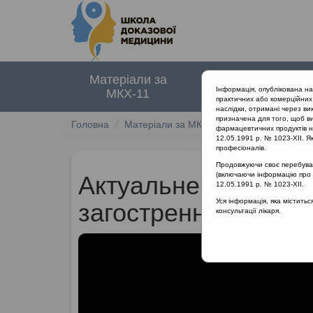
Матеріали за
Нормативні
Інформація, опублікована н
МКХ-11
документи
практичних або комерційних 
наслідки, отримані через ви
призначена для того, щоб ви
Головна
Матеріали за МКХ-11
12 Хвороби орга
фармацевтичних продуктів на
12.05.1991 р. № 1023-XII. Як
професіоналів.
Продовжуючи своє перебуванн
(включаючи інформацію про ре
Актуальне питання: 
12.05.1991 р. № 1023-XII.
Уся інформація, яка містить
загостренням ХРС: 
консультації лікаря.