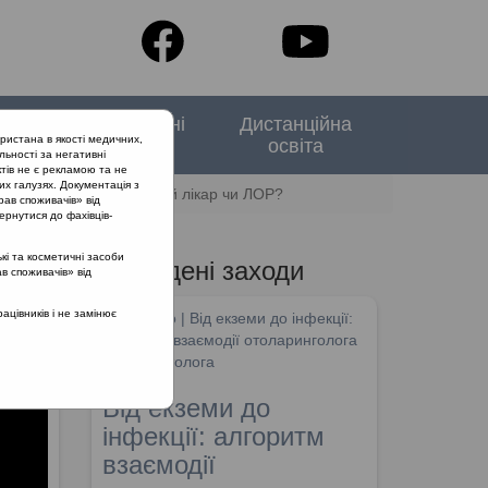
тори
Спеціальні
Дистанційна
ристана в якості медичних,
випуски
освіта
льності за негативні
тів не є рекламою та не
их галузях. Документація з
агостренням ХРС: сімейний лікар чи ЛОР?
рав споживачів» від
ернутися до фахівців-
кі та косметичні засоби
Проведені заходи
ав споживачів» від
із
цівників і не замінює
SHDM.info | Від екземи до інфекції:
алгоритм взаємодії отоларинголога
та дерматолога
Від екземи до
інфекції: алгоритм
взаємодії