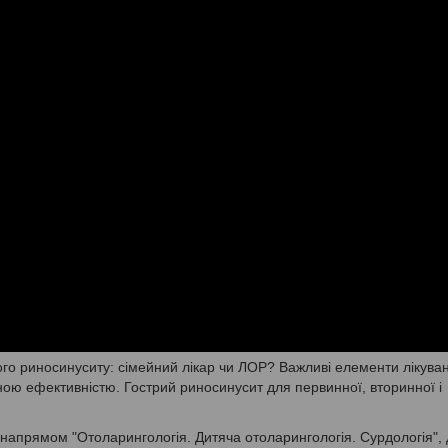
ного риносинуситу: сімейний лікар чи ЛОР? Важливі елементи лікува
еною ефективністю. Гострий риносинусит для первинної, вторинної і
напрямом "Отоларингологія. Дитяча отоларингологія. Сурдологія", 