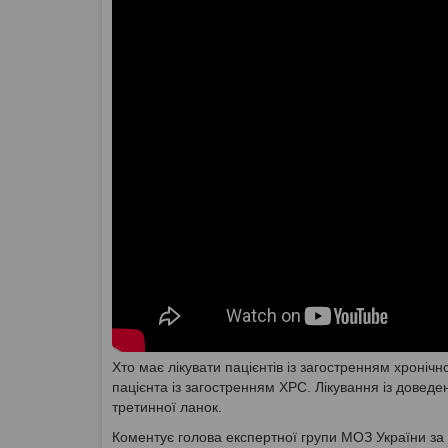
Хто має лікувати пацієнтів із загостренням хроніч
пацієнта із загостренням ХРС. Лікування із довед
третинної ланок.
Коментує голова експертної групи МОЗ України за 