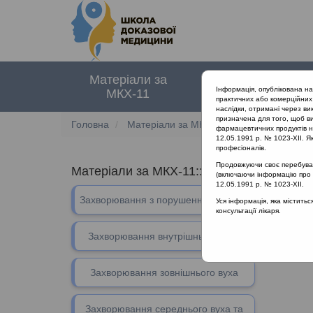
Матеріали за
Нормативні
Інформація, опублікована н
МКХ-11
документи
практичних або комерційних 
наслідки, отримані через ви
призначена для того, щоб ви
Головна
Матеріали за МКХ-11
10 Хвороби вух
фармацевтичних продуктів на
12.05.1991 р. № 1023-XII. Як
професіоналів.
Продовжуючи своє перебуванн
Матеріали за МКХ-11:: ::
10 Хвороби вуха
(включаючи інформацію про ре
12.05.1991 р. № 1023-XII.
В даному 
Захворювання з порушеннями слуху
Уся інформація, яка містить
консультації лікаря.
Захворювання внутрішнього вуха
Захворювання зовнішнього вуха
Захворювання середнього вуха та