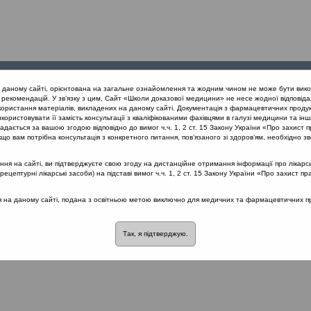
Проведені
Конференції
Партнери
Лек
а даному сайті, орієнтована на загальне ознайомлення та жодним чином не може бути вико
заходи
проекту
рекомендацій. У зв’язку з цим, Сайт «Школи доказової медицини» не несе жодної відповіда
користання матеріалів, викладених на даному сайті. Документація з фармацевтичних продук
користовувати її замість консультації з кваліфікованими фахівцями в галузі медицини та інш
а та соскоподібного відростка
10 Хвороби вуха та соскоподібного
дається за вашою згодою відповідно до вимог ч.ч. 1, 2 ст. 15 Закону України «Про захист п
що вам потрібна консультація з конкретного питання, пов’язаного зі здоров’ям, необхідно зв
я на сайті, ви підтверджуєте свою згоду на дистанційне отримання інформації про лікарсь
 та соскоподібного відростка
цептурні лікарські засоби) на підставі вимог ч.ч. 1, 2 ст. 15 Закону України «Про захист пр
розділі немає матеріалів
ся на даному сайті, подана з освітньою метою виключно для медичних та фармацевтичних пра
Так, я підтверджую.