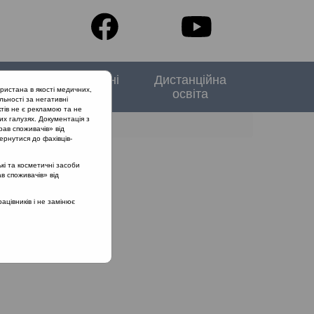
тори
Спеціальні
Дистанційна
ристана в якості медичних,
випуски
освіта
льності за негативні
тів не є рекламою та не
их галузях. Документація з
 відростка
рав споживачів» від
ернутися до фахівців-
кі та косметичні засоби
ав споживачів» від
цівників і не замінює