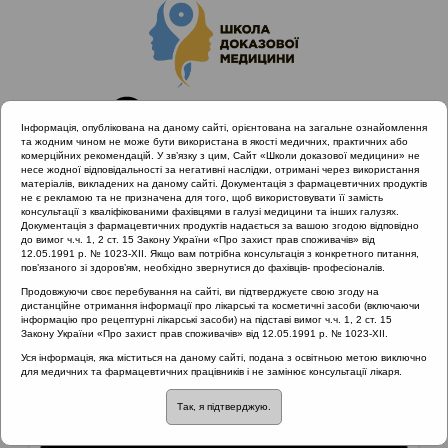
Інформація, опублікована на даному сайті, орієнтована на загальне ознайомлення
та жодним чином не може бути використана в якості медичних, практичних або
комерційних рекомендацій. У зв’язку з цим, Сайт «Школи доказової медицини» не
несе жодної відповідальності за негативні наслідки, отримані через використання
матеріалів, викладених на даному сайті. Документація з фармацевтичних продуктів
не є рекламою та не призначена для того, щоб використовувати її замість
консультації з кваліфікованими фахівцями в галузі медицини та інших галузях.
Головна
Матеріали за МКХ-11
Документація з фармацевтичних продуктів надається за вашою згодою відповідно
до вимог ч.ч. 1, 2 ст. 15 Закону України «Про захист прав споживачів» від
12.05.1991 р. № 1023-XII. Якщо вам потрібна консультація з конкретного питання,
пов’язаного зі здоров’ям, необхідно звернутися до фахівців- професіоналів.
Матеріали за МКХ-11:: 12 Хвороби органів
Продовжуючи своє перебування на сайті, ви підтверджуєте свою згоду на
дихання
дистанційне отримання інформації про лікарські та косметичні засоби (включаючи
інформацію про рецептурні лікарські засоби) на підставі вимог ч.ч. 1, 2 ст. 15
Рубрика:
Закону України «Про захист прав споживачів» від 12.05.1991 р. № 1023-XII.
Уся інформація, яка міститься на даному сайті, подана з освітньою метою виключно
Рубрика:
для медичних та фармацевтичних працівників і не замінює консультації лікаря.
Так, я підтверджую.
12 Хвороби органів дихання