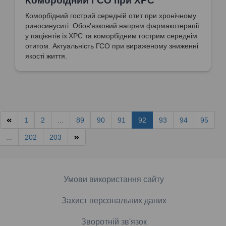
Коморбідний ГСО при ХРС
Коморбідний гострий середній отит при хронічному
риносинуситі. Обов'язковий напрям фармакотерапії
у пацієнтів із ХРС та коморбідним гострим середнім
отитом. Актуальність ГСО при вираженому зниженні
якості життя.
1
2
...
89
90
91
92
93
94
95
...
202
203
Умови використання сайту
Захист персональних даних
Зворотній зв'язок