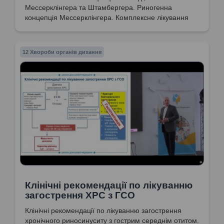
Мессерклінгера та Штамбергера. Риногенна
концепція Мессерклінгера. Комплексне лікування
риносинуситів. Кіста максилярного синусу;
лівобічний гіпертрофічний риніт.
12 Хвороби органів дихання
Клінічні рекомендації по лікуванню
загострення ХРС з ГСО
Клінічні рекомендації по лікуванню загострення
хронічного риносинуситу з гострим середнім отитом.