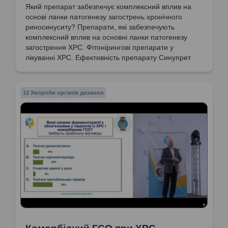
Який препарат забезпечує комплексний вплив на
основі ланки патогенезу загострень хронічного
риносинуситу? Препарати, які забезпечують
комплексний вплив на основні ланки патогенезу
загострення ХРС. Фітонірингові препарати у
лікуванні ХРС. Ефективність препарату Синупрет
екстракт у лікуванні ХРС.
12 Хвороби органів дихання