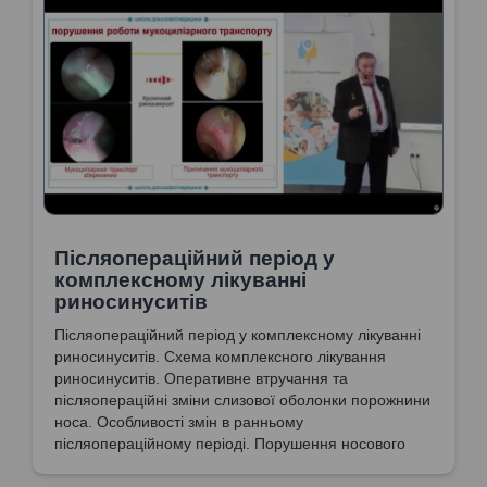
Післяопераційний період у
комплексному лікуванні
риносинуситів
Післяопераційний період у комплексному лікуванні
риносинуситів. Схема комплексного лікування
риносинуситів. Оперативне втручання та
післяопераційні зміни слизової оболонки порожнини
носа. Особливості змін в ранньому
післяопераційному періоді. Порушення носового
дихання. Несприятливі ефекти деконгестантів.
Ендоскопічна картина мукоциліарного транспорту.