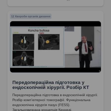
12 Хвороби органів дихання
Передопераційна підготовка у
ендоскопічній хірургії. Розбір КТ
Передопераційна підготовка в ендоскопічній хірургії.
Розбір комп'ютерної томографії. Функціональна
ендоскопічна хірургія пазух (FESS).
Загальновизнана концепція Кеннеді,