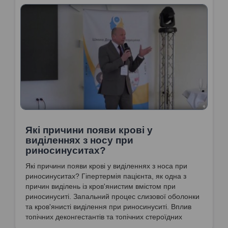
Які причини появи крові у
виділеннях з носу при
риносинуситах?
Які причини появи крові у виділеннях з носа при
риносинуситах? Гіпертермія пацієнта, як одна з
причин виділень із кров'янистим вмістом при
риносинуситі. Запальний процес слизової оболонки
та кров'янисті виділення при риносинуситі. Вплив
топічних деконгестантів та топічних стероїдних
препаратів на появу кров'яного вмісту у виділеннях