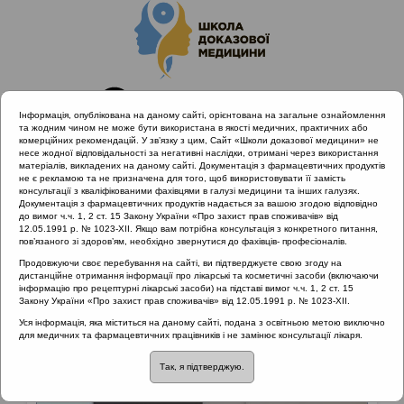
Інформація, опублікована на даному сайті, орієнтована на загальне ознайомлення
та жодним чином не може бути використана в якості медичних, практичних або
комерційних рекомендацій. У зв’язку з цим, Сайт «Школи доказової медицини» не
несе жодної відповідальності за негативні наслідки, отримані через використання
матеріалів, викладених на даному сайті. Документація з фармацевтичних продуктів
не є рекламою та не призначена для того, щоб використовувати її замість
консультації з кваліфікованими фахівцями в галузі медицини та інших галузях.
Головна
Матеріали за МКХ-11
Документація з фармацевтичних продуктів надається за вашою згодою відповідно
до вимог ч.ч. 1, 2 ст. 15 Закону України «Про захист прав споживачів» від
12.05.1991 р. № 1023-XII. Якщо вам потрібна консультація з конкретного питання,
пов’язаного зі здоров’ям, необхідно звернутися до фахівців- професіоналів.
Матеріали за МКХ-11:: 12 Хвороби органів
Продовжуючи своє перебування на сайті, ви підтверджуєте свою згоду на
дихання
дистанційне отримання інформації про лікарські та косметичні засоби (включаючи
інформацію про рецептурні лікарські засоби) на підставі вимог ч.ч. 1, 2 ст. 15
Рубрика:
Закону України «Про захист прав споживачів» від 12.05.1991 р. № 1023-XII.
Уся інформація, яка міститься на даному сайті, подана з освітньою метою виключно
Рубрика:
для медичних та фармацевтичних працівників і не замінює консультації лікаря.
Так, я підтверджую.
12 Хвороби органів дихання