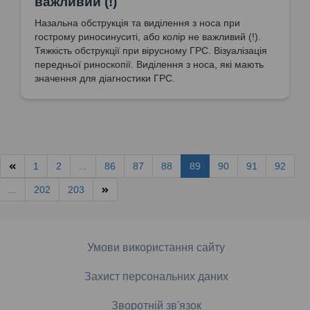
важливий (!)
Назальна обструкція та виділення з носа при
гострому риносинуситі, або колір не важливий (!).
Тяжкість обструкції при вірусному ГРС. Візуалізація
передньої риноскопії. Виділення з носа, які мають
значення для діагностики ГРС.
1
2
...
86
87
88
89
90
91
92
...
202
203
Умови використання сайту
Захист персональних даних
Зворотній зв'язок