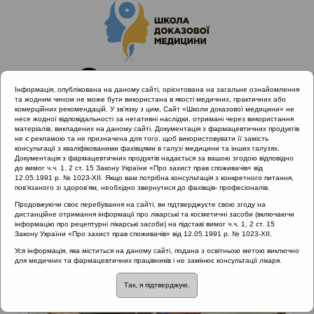
Інформація, опублікована на даному сайті, орієнтована на загальне ознайомлення
та жодним чином не може бути використана в якості медичних, практичних або
комерційних рекомендацій. У зв’язку з цим, Сайт «Школи доказової медицини» не
несе жодної відповідальності за негативні наслідки, отримані через використання
матеріалів, викладених на даному сайті. Документація з фармацевтичних продуктів
не є рекламою та не призначена для того, щоб використовувати її замість
консультації з кваліфікованими фахівцями в галузі медицини та інших галузях.
Головна
Матеріали за МКХ-11
Документація з фармацевтичних продуктів надається за вашою згодою відповідно
до вимог ч.ч. 1, 2 ст. 15 Закону України «Про захист прав споживачів» від
12.05.1991 р. № 1023-XII. Якщо вам потрібна консультація з конкретного питання,
пов’язаного зі здоров’ям, необхідно звернутися до фахівців- професіоналів.
Матеріали за МКХ-11:: 10 Хвороби вуха та
Продовжуючи своє перебування на сайті, ви підтверджуєте свою згоду на
соскоподібного відростка
дистанційне отримання інформації про лікарські та косметичні засоби (включаючи
інформацію про рецептурні лікарські засоби) на підставі вимог ч.ч. 1, 2 ст. 15
Рубрика:
Закону України «Про захист прав споживачів» від 12.05.1991 р. № 1023-XII.
Уся інформація, яка міститься на даному сайті, подана з освітньою метою виключно
Рубрика:
для медичних та фармацевтичних працівників і не замінює консультації лікаря.
Так, я підтверджую.
04 Порушення імунної системи