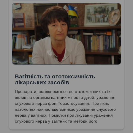
Вагітність та ототоксичність
лікарських засобів
Препарати, які відносяться до ототоксичних та їх
вплив на організм вагітних жінок та дітей: ураження
слухового нерва фоні їх застосування. При яких
патологіях найчастіше виникає ураження слухового
нерва у вагітних. Помилки при лікуванні ураження
слухового нерва у вагітних та методи його
виявлення на ранніх стадіях. Лікування ураження
слухового нерву у вагітних.