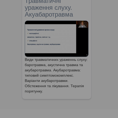
Травматичні
ураження слуху.
Акуабаротравма
Види травматичних ураженнь слуху:
баротравма, акустична травма та
акубаротравма. Акубаротравма:
типовий симптомокомплекс.
Варіанти акубаротравми.
Обстеження та лікування. Терапія
порятунку.