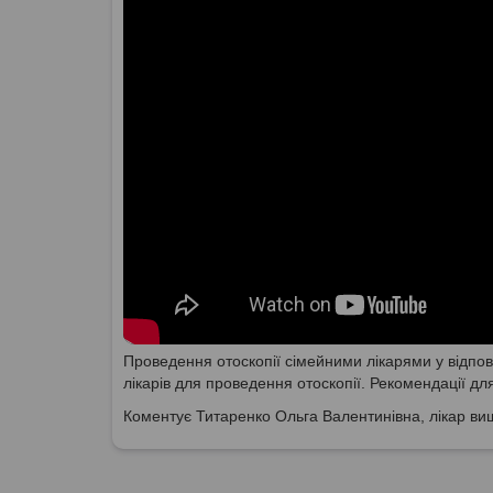
Проведення отоскопії сімейними лікарями у відпов
лікарів для проведення отоскопії. Рекомендації дл
Коментує Титаренко Ольга Валентинівна, лікар вищ