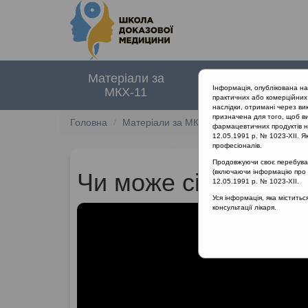
Матеріали за
Нормативні
Інформація, опублікована н
МКХ-11
документи
практичних або комерційних 
наслідки, отримані через ви
призначена для того, щоб ви
Головна
Матеріали за МКХ-11
10 Хвороби вуха
фармацевтичних продуктів на
12.05.1991 р. № 1023-XII. Як
професіоналів.
Продовжуючи своє перебуванн
(включаючи інформацію про ре
Чи може сімейний л
12.05.1991 р. № 1023-XII.
Уся інформація, яка містить
консультації лікаря.