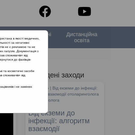
тори
Спеціальні
Дистанційна
ристана в якості медичних,
випуски
освіта
льності за негативні
тів не є рекламою та не
их галузях. Документація з
отоскопію?
рав споживачів» від
ернутися до фахівців-
кі та косметичні засоби
Проведені заходи
ав споживачів» від
цівників і не замінює
SHDM.info | Від екземи до інфекції:
алгоритм взаємодії отоларинголога
та дерматолога
Від екземи до
інфекції: алгоритм
взаємодії