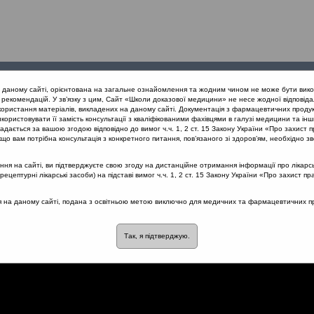
Проведені
Конференції
Партнери
Лек
а даному сайті, орієнтована на загальне ознайомлення та жодним чином не може бути вико
заходи
проекту
рекомендацій. У зв’язку з цим, Сайт «Школи доказової медицини» не несе жодної відповіда
користання матеріалів, викладених на даному сайті. Документація з фармацевтичних продук
користовувати її замість консультації з кваліфікованими фахівцями в галузі медицини та інш
 та соскоподібного відростка
Чи може сімейний лікар проводити 
дається за вашою згодою відповідно до вимог ч.ч. 1, 2 ст. 15 Закону України «Про захист п
що вам потрібна консультація з конкретного питання, пов’язаного зі здоров’ям, необхідно зв
я на сайті, ви підтверджуєте свою згоду на дистанційне отримання інформації про лікарсь
цептурні лікарські засоби) на підставі вимог ч.ч. 1, 2 ст. 15 Закону України «Про захист пр
ікар проводити отоскопію?
ся на даному сайті, подана з освітньою метою виключно для медичних та фармацевтичних пра
Так, я підтверджую.