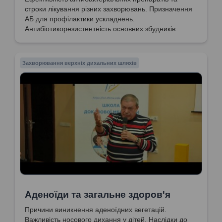
строки лікування різних захворювань. Призначення
АБ для профілактики ускладнень.
Антибіотикорезистентність основних збудників
інфекційних захворювань. Використання АБ при
гострому бактеріальному тонзиліті.
Протиревматичний курс лікування ангін.
Захворювання верхніх дихальних шляхів
Пригнічення імунної системи при лікуванні ангіни.
Аденоїди та загальне здоров'я
Причини виникнення аденоїдних вегетацій.
Важливість носового дихання у дітей. Наслідки до