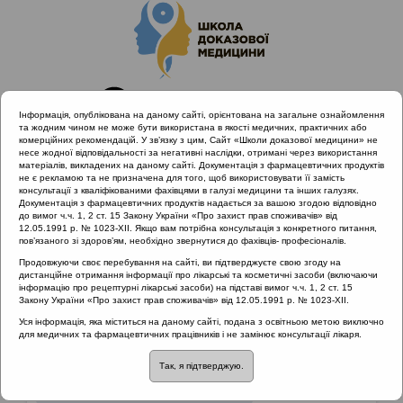
Інформація, опублікована на даному сайті, орієнтована на загальне ознайомлення
та жодним чином не може бути використана в якості медичних, практичних або
комерційних рекомендацій. У зв’язку з цим, Сайт «Школи доказової медицини» не
несе жодної відповідальності за негативні наслідки, отримані через використання
матеріалів, викладених на даному сайті. Документація з фармацевтичних продуктів
не є рекламою та не призначена для того, щоб використовувати її замість
консультації з кваліфікованими фахівцями в галузі медицини та інших галузях.
Головна
Матеріали за МКХ-11
Документація з фармацевтичних продуктів надається за вашою згодою відповідно
12 Хвороби органів дихання
до вимог ч.ч. 1, 2 ст. 15 Закону України «Про захист прав споживачів» від
12.05.1991 р. № 1023-XII. Якщо вам потрібна консультація з конкретного питання,
пов’язаного зі здоров’ям, необхідно звернутися до фахівців- професіоналів.
Продовжуючи своє перебування на сайті, ви підтверджуєте свою згоду на
Матеріали за МКХ-11
::
12 Хвороби органів
дистанційне отримання інформації про лікарські та косметичні засоби (включаючи
дихання
інформацію про рецептурні лікарські засоби) на підставі вимог ч.ч. 1, 2 ст. 15
Закону України «Про захист прав споживачів» від 12.05.1991 р. № 1023-XII.
Рубрика:
Уся інформація, яка міститься на даному сайті, подана з освітньою метою виключно
для медичних та фармацевтичних працівників і не замінює консультації лікаря.
12 Хвороби органів дихання
Так, я підтверджую.
Захворювання верхніх дихальних шляхів