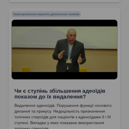
призначення топічних кортикостероїдів.
Рекомендації по лікуванню та призначення
Захворювання верхніх дихальних шляхів
«кукушки».
Чи є ступінь збільшення адеоїдів
показом до їх видалення?
Видалення аденоїдів. Порушення функції носового
дихання та прикусу. Недоцільність призначення
топічних стероїдів для пацієнтів з аденоїдами II і III
ступені. Випадки у яких показане використання
топічних стероїдів.