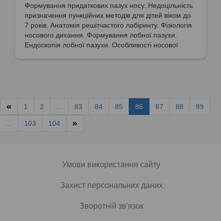
Формування придаткових пазух носу. Недоцільність
призначення пункційних методів для дітей віком до
7 років. Анатомія решітчастого лабіринту. Фізіологія
носового дихання. Формування лобної пазухи.
Ендоскопія лобної пазухи. Особливості носової
пазухи.
1
2
...
83
84
85
86
87
88
89
...
103
104
Умови використання сайту
Захист персональних даних
Зворотній зв'язок