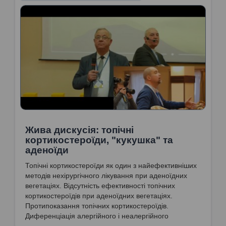
Жива дискусія: топічні
кортикостероїди, "кукушка" та
аденоїди
Топічні кортикостероїди як один з найефективніших
методів нехірургічного лікування при аденоїдних
вегетаціях. Відсутність ефективності топічних
кортикостероїдів при аденоїдних вегетаціях.
Протипоказання топічних кортикостероїдів.
Диференціація алергійного і неалергійного
назофарингіту. Відповідність діагнозу для