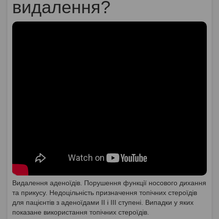
видалення?
Видалення аденоїдів. Порушення функції носового дихання
та прикусу. Недоцільність призначення топічних стероїдів
для пацієнтів з аденоїдами II і III ступені. Випадки у яких
показане використання топічних стероїдів.