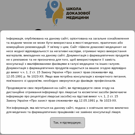
Інформація, опублікована на даному сайті, орієнтована на загальне ознайомлення
та жодним чином не може бути використана в якості медичних, практичних або
комерційних рекомендацій. У зв’язку з цим, Сайт «Школи доказової медицини» не
несе жодної відповідальності за негативні наслідки, отримані через використання
матеріалів, викладених на даному сайті. Документація з фармацевтичних продуктів
не є рекламою та не призначена для того, щоб використовувати її замість
консультації з кваліфікованими фахівцями в галузі медицини та інших галузях.
Головна
Матеріали за МКХ-11
Документація з фармацевтичних продуктів надається за вашою згодою відповідно
12 Хвороби органів дихання
до вимог ч.ч. 1, 2 ст. 15 Закону України «Про захист прав споживачів» від
12.05.1991 р. № 1023-XII. Якщо вам потрібна консультація з конкретного питання,
Чи є ступінь збільшення адеоїдів показом до їх видалення?
пов’язаного зі здоров’ям, необхідно звернутися до фахівців- професіоналів.
Продовжуючи своє перебування на сайті, ви підтверджуєте свою згоду на
дистанційне отримання інформації про лікарські та косметичні засоби (включаючи
інформацію про рецептурні лікарські засоби) на підставі вимог ч.ч. 1, 2 ст. 15
Чи є ступінь
Закону України «Про захист прав споживачів» від 12.05.1991 р. № 1023-XII.
Уся інформація, яка міститься на даному сайті, подана з освітньою метою виключно
збільшення адеоїдів
для медичних та фармацевтичних працівників і не замінює консультації лікаря.
Так, я підтверджую.
показом до їх