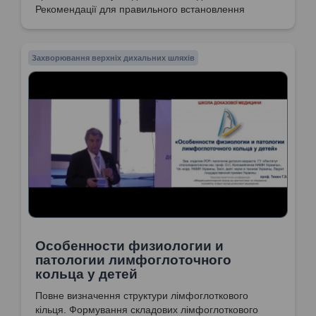
Рекомендації для правильного встановлення
діагнозів. Підстави для мазку на BL. Використання
топічних антибактеріальних препаратів при лікуванні
неалергічного назофарингіту. Показання до
Захворювання верхніх дихальних шляхів
використання іригаційних розчинів при
неалергічному назофарингіті. Тривалість АБ терапії
при антибіотикоасоційованій діареї. Встановлення
діагнозу гострий тонзиліт замість діагнозу ангіна.
Особенности физиологии и
патологии лимфоглоточного
кольца у детей
Повне визначення структури лімфоглоткового
кільця. Формування складових лімфоглоткового