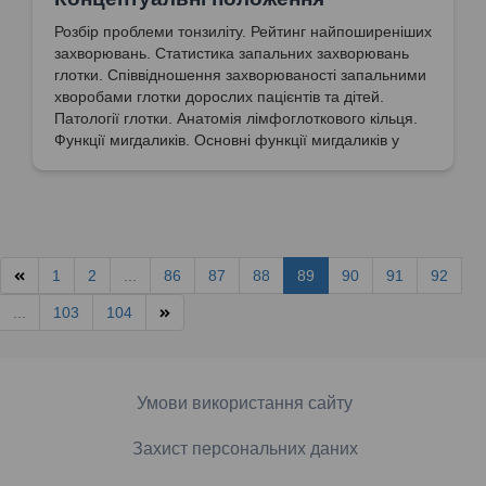
Розбір проблеми тонзиліту. Рейтинг найпоширеніших
захворювань. Статистика запальних захворювань
глотки. Співвідношення захворюваності запальними
хворобами глотки дорослих пацієнтів та дітей.
Патології глотки. Анатомія лімфоглоткового кільця.
Функції мигдаликів. Основні функції мигдаликів у
формуванні імунітету. Види імунітету. Основні
функціональні одиниці мигдаликів. Формування
специфічного імунітету. Функції формування
імунітету. Особливості функціонування мигдаликів.
Концептуальні засади щодо лікування мигдаликів.
Схема розвитку тонзиліту. Додаткові симптоми як
1
2
...
86
87
88
89
90
91
92
прояв тонзиліту.
...
103
104
Умови використання сайту
Захист персональних даних