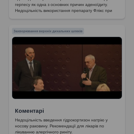
герпесу як одна з основних причин аденоїдиту.
Недоцільність використання препарату Флікс при
вірусному захворюванні. Прояви системних
захворювань. Важливість призначення правильного
лікування.
Захворювання верхніх дихальних шляхів
Коментарі
Недоцільність введення гідрокортизон натрію у
носову раковину. Рекомендації для лікарів по
лікуванню алергічного риніту.