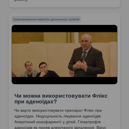
Захворювання верхніх дихальних шляхів
Чи можна використовувати Флікс
при аденоїдах?
Чи варто використовувати препарат Флікс при
аденоїдах. Недоцільність лікування аденоїдів.
Алергічний назофарингіт у дітей. Гіпертрофія
аденоїдів як прояв алергічного запалення. Вірус