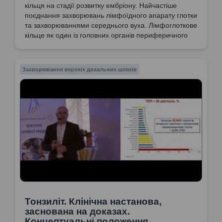
кільця на стадії розвитку ембріону. Найчастіше
поєднання захворювань лімфоїдного апарату глотки
та захворюваннями середнього вуха. Лімфоглоткове
кільце як один із головних органів периферичного
імунітету. Особливості патологій лімфоглоткового
кільця в дитячому віці. Фізіологічне запалення
мигдаликів. Клінічні симптоми гострого тонзиліту у
Захворювання верхніх дихальних шляхів
дітей. Варіанти клінічного перебігу тонзиліту у дітей.
Відсутність залежності від розміру мигдаликів у
діагностиці тонзиліту.
Тонзиліт. Клінічна настанова,
заснована на доказах.
Концептуальні положення