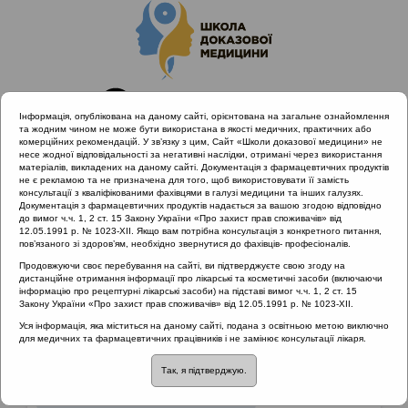
Інформація, опублікована на даному сайті, орієнтована на загальне ознайомлення
та жодним чином не може бути використана в якості медичних, практичних або
комерційних рекомендацій. У зв’язку з цим, Сайт «Школи доказової медицини» не
несе жодної відповідальності за негативні наслідки, отримані через використання
матеріалів, викладених на даному сайті. Документація з фармацевтичних продуктів
не є рекламою та не призначена для того, щоб використовувати її замість
консультації з кваліфікованими фахівцями в галузі медицини та інших галузях.
Головна
Матеріали за МКХ-11
Документація з фармацевтичних продуктів надається за вашою згодою відповідно
12 Хвороби органів дихання
до вимог ч.ч. 1, 2 ст. 15 Закону України «Про захист прав споживачів» від
12.05.1991 р. № 1023-XII. Якщо вам потрібна консультація з конкретного питання,
пов’язаного зі здоров’ям, необхідно звернутися до фахівців- професіоналів.
Продовжуючи своє перебування на сайті, ви підтверджуєте свою згоду на
Матеріали за МКХ-11
::
12 Хвороби органів
дистанційне отримання інформації про лікарські та косметичні засоби (включаючи
дихання
інформацію про рецептурні лікарські засоби) на підставі вимог ч.ч. 1, 2 ст. 15
Закону України «Про захист прав споживачів» від 12.05.1991 р. № 1023-XII.
Рубрика:
Уся інформація, яка міститься на даному сайті, подана з освітньою метою виключно
для медичних та фармацевтичних працівників і не замінює консультації лікаря.
12 Хвороби органів дихання
Так, я підтверджую.
Захворювання верхніх дихальних шляхів