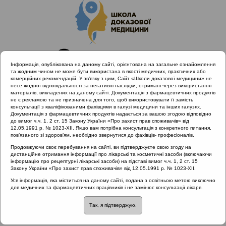
Інформація, опублікована на даному сайті, орієнтована на загальне ознайомлення
та жодним чином не може бути використана в якості медичних, практичних або
комерційних рекомендацій. У зв’язку з цим, Сайт «Школи доказової медицини» не
несе жодної відповідальності за негативні наслідки, отримані через використання
матеріалів, викладених на даному сайті. Документація з фармацевтичних продуктів
не є рекламою та не призначена для того, щоб використовувати її замість
консультації з кваліфікованими фахівцями в галузі медицини та інших галузях.
Головна
Нормативні документи
Різне
Документація з фармацевтичних продуктів надається за вашою згодою відповідно
до вимог ч.ч. 1, 2 ст. 15 Закону України «Про захист прав споживачів» від
12.05.1991 р. № 1023-XII. Якщо вам потрібна консультація з конкретного питання,
Рубрика:
пов’язаного зі здоров’ям, необхідно звернутися до фахівців- професіоналів.
Різне
Продовжуючи своє перебування на сайті, ви підтверджуєте свою згоду на
дистанційне отримання інформації про лікарські та косметичні засоби (включаючи
інформацію про рецептурні лікарські засоби) на підставі вимог ч.ч. 1, 2 ст. 15
Закону України «Про захист прав споживачів» від 12.05.1991 р. № 1023-XII.
Назва:
Настанова 00852. Зовнішній отит
Уся інформація, яка міститься на даному сайті, подана з освітньою метою виключно
для медичних та фармацевтичних працівників і не замінює консультації лікаря.
ЗМІСТ:
Так, я підтверджую.
Показання до консультації спеціалістом