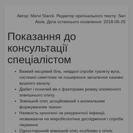
Автор: Mervi Starck. Редактор оригінального тексту: Sari
Atula. Дата останнього оновлення: 2018-06-25
Показання до
консультації
спеціалістом
Важкий місцевий біль, невдалі спроби туалету вуха,
системні симптоми чи поширення запалення назовні
вушного каналу.
Діабет і похилий вік є факторами ризику злоякісного
зовнішнього отиту.
Зовнішній отит, асоційований з аномальним
формуванням тканин
Наявність хронічної чи рекурентної інфекції,
незважаючи на мікробіологічне дослідження і спроби
лікування
Односторонній зовнішній отит, особливо у літніх