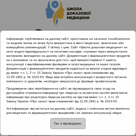
Інформація, опублікована на даному сайті, орієнтована на загальне ознайомлення
та жодним чином не може бути використана в якості медичних, практичних або
комерційних рекомендацій. У зв’язку з цим, Сайт «Школи доказової медицини» не
несе жодної відповідальності за негативні наслідки, отримані через використання
матеріалів, викладених на даному сайті. Документація з фармацевтичних продуктів
не є рекламою та не призначена для того, щоб використовувати її замість
консультації з кваліфікованими фахівцями в галузі медицини та інших галузях.
Головна
Нормативні документи
Документація з фармацевтичних продуктів надається за вашою згодою відповідно
Гострі респіраторні інфекції
до вимог ч.ч. 1, 2 ст. 15 Закону України «Про захист прав споживачів» від
12.05.1991 р. № 1023-XII. Якщо вам потрібна консультація з конкретного питання,
пов’язаного зі здоров’ям, необхідно звернутися до фахівців- професіоналів.
Рубрика:
Продовжуючи своє перебування на сайті, ви підтверджуєте свою згоду на
дистанційне отримання інформації про лікарські та косметичні засоби (включаючи
Гострі респіраторні інфекції
інформацію про рецептурні лікарські засоби) на підставі вимог ч.ч. 1, 2 ст. 15
Закону України «Про захист прав споживачів» від 12.05.1991 р. № 1023-XII.
Назва:
Уся інформація, яка міститься на даному сайті, подана з освітньою метою виключно
для медичних та фармацевтичних працівників і не замінює консультації лікаря.
Адаптована клінічна настанова, заснована на доказах
Так, я підтверджую.
ЗМІСТ: