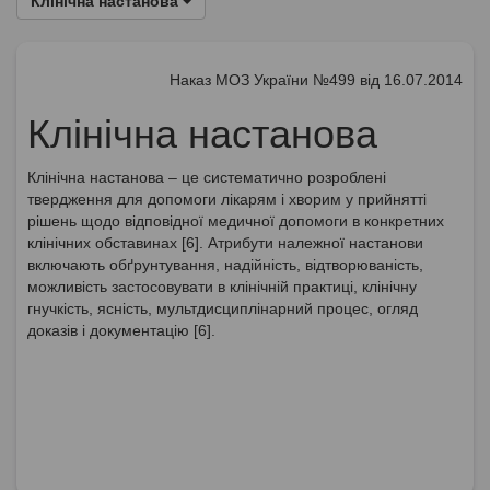
Клінічна настанова
Наказ МОЗ України №499 від 16.07.2014
Клінічна настанова
Клінічна настанова – це систематично розроблені
твердження для допомоги лікарям і хворим у прийнятті
рішень щодо відповідної медичної допомоги в конкретних
клінічних обставинах [6]. Атрибути належної настанови
включають обґрунтування, надійність, відтворюваність,
можливість застосовувати в клінічній практиці, клінічну
гнучкість, ясність, мультдисциплінарний процес, огляд
доказів і документацію [6].