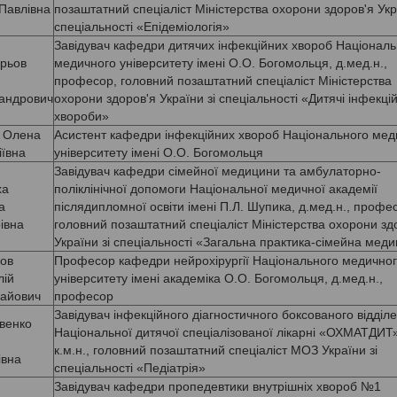
Павлівна
позаштатний спеціаліст Міністерства охорони здоров'я Укра
спеціальності «Епідеміологія»
Завідувач кафедри дитячих інфекційних хвороб Національ
рьов
медичного університету імені О.О. Богомольця, д.мед.н.,
професор, головний позаштатний спеціаліст Міністерства
андрович
охорони здоров'я України зі спеціальності «Дитячі інфекцій
хвороби»
 Олена
Асистент кафедри інфекційних хвороб Національного мед
іївна
університету імені О.О. Богомольця
Завідувач кафедри сімейної медицини та амбулаторно-
ха
поліклінічної допомоги Національної медичної академії
а
післядипломної освіти імені П.Л. Шупика, д.мед.н., профе
івна
головний позаштатний спеціаліст Міністерства охорони зд
України зі спеціальності «Загальна практика-сімейна мед
ов
Професор кафедри нейрохірургії Національного медично
лій
університету імені академіка О.О. Богомольця, д.мед.н.,
айович
професор
Завідувач інфекційного діагностичного боксованого відділ
венко
Національної дитячої спеціалізованої лікарні «ОХМАТДИТ»
к.м.н., головний позаштатний спеціаліст МОЗ України зі
івна
спеціальності «Педіатрія»
Завідувач кафедри пропедевтики внутрішніх хвороб №1