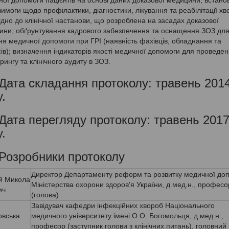
вимоги щодо профілактики, діагностики, лікування та реабілітації хв
ідно до клінічної настанови, що розроблена на засадах доказової
ини; обґрунтування кадрового забезпечення та оснащення ЗОЗ дл
я медичної допомоги при ГРІ (наявність фахівців, обладнання та
ів); визначення індикаторів якості медичної допомоги для проведе
рингу та клінічного аудиту в ЗОЗ.
 Дата складання протоколу: травень 201
.
 Дата перегляду протоколу: травень 201
.
 Розробники протоколу
Директор Департаменту реформ та розвитку медичної до
й Микола
Міністерства охорони здоров'я України, д.мед.н., професо
ич
(голова)
Завідувач кафедри інфекційних хвороб Національного
овська
медичного університету імені О.О. Богомольця, д.мед.н.,
професор (заступник голови з клінічних питань), головний