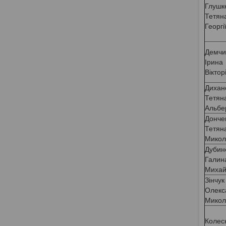
Глушк
Тетян
Георгі
Демч
Ірина
Віктор
Дихан
Тетян
Альбе
Донче
Тетян
Микол
Дубин
Галин
Михай
Зінчук
Олекс
Микол
Колес