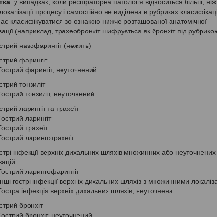
тка
: у випадках, коли респіраторна патологія відноситься більш, ніж
 локалізації процесу і самостійно не виділена в рубриках класифікації
ає класифікуватися зо ознакою нижче розташованої анатомічної
зації (наприклад, трахеобронхіт шифрується як бронхіт під рубрикою
стрий назофарингіт (нежить)
стрий фарингіт
Гострий фарингіт, неуточнений
стрий тонзиліт
Гострий тонзиліт, неуточнений
стрий ларингіт та трахеїт
Гострий ларингіт
Гострий трахеїт
Гострий ларинготрахеїт
стрі інфекції верхніх дихальних шляхів множинних або неуточнених
зацій
Гострий ларингофарингіт
Інші гострі інфекції верхніх дихальних шляхів з множинними локаліз
Гостра інфекція верхніх дихальних шляхів, неуточнена
стрий бронхіт
Гострий бронхіт, неуточнений