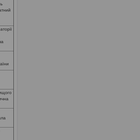
нь
атний
аторії
ва
раїни
Вищого
ична
ила
о