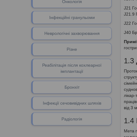
Онкологія
J21 Го
J21.9 
Інфекційні гранульоми
J22 Го
J40 Бр
Неврологічні захворювання
Примі
гостри
Різне
1.3
Реабілітація після кохлеарної
Проток
імплантації
структ
сімейн
Бронхіт
суднов
лікар-
праців
Інфекції сечовивідних шляхів
від 3 
Радіологія
1.4
Мета п
медичн