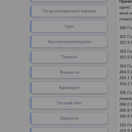
Примі
однієї
Гострі респіраторні інфекції
вона м
локалі
Грип
J00 Го
J02 Го
Хронічні риносинусити
J02.9 
J03 Го
Тонзиліт
J03.9 
J04 Го
J04.0 
Фарингіти
J04.1 
J04.2 
Аденоїдіти
J06 Го
локалі
Гоcтрий отит
J06.0 
J06.8 
J06.9 
Ларингіти
J20 Го
J20.9 