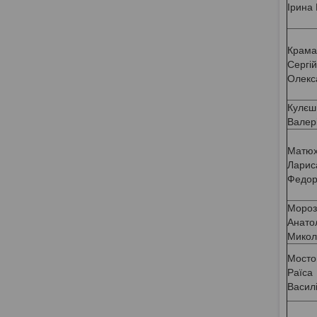
Ірина 
Крама
Сергій
Олекс
Кулєш
Валер
Матю
Ларис
Федор
Мороз
Анато
Микол
Мосто
Раїса
Васил