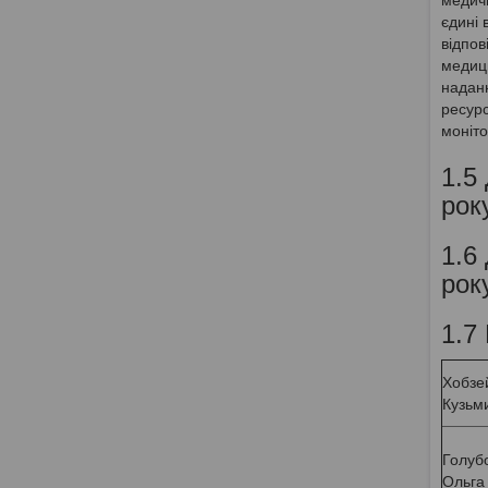
єдині 
відпов
медиц
наданн
ресурс
моніто
1.5
року
1.6
року
1.7
Хобзе
Кузьм
Голуб
Ольга