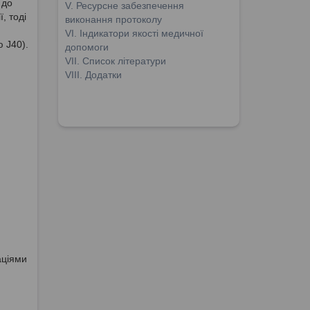
 до
V. Ресурсне забезпечення
, тоді
виконання протоколу
VІ. Індикатори якості медичної
 J40).
допомоги
VІІ. Список літератури
VІІІ. Додатки
аціями