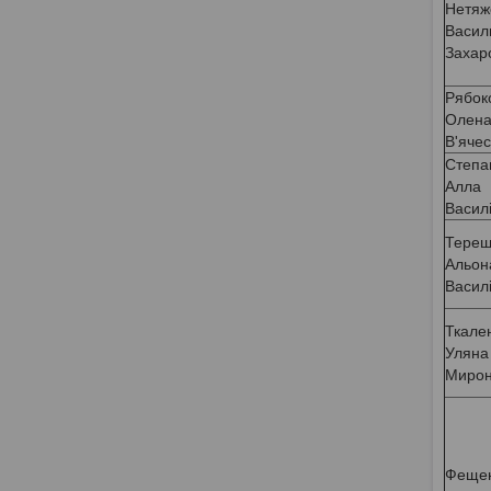
Нетяж
Васил
Захар
Рябок
Олен
В'ячес
Степа
Алла
Васил
Терещ
Альон
Васил
Ткале
Уляна
Мирон
Фещен