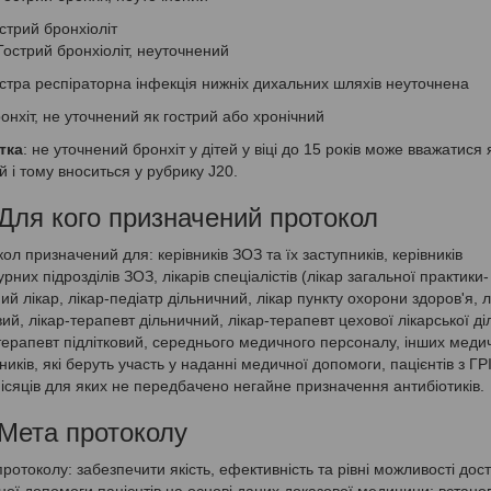
стрий бронхіоліт
Гострий бронхіоліт, неуточнений
стра респіраторна інфекція нижніх дихальних шляхів неуточнена
онхіт, не уточнений як гострий або хронічний
тка
: не уточнений бронхіт у дітей у віці до 15 років може вважатися 
й і тому вноситься у рубрику J20.
 Для кого призначений протокол
ол призначений для: керівників ЗОЗ та їх заступників, керівників
урних підрозділів ЗОЗ, лікарів спеціалістів (лікар загальної практики-
ий лікар, лікар-педіатр дільничний, лікар пункту охорони здоров'я, л
ий, лікар-терапевт дільничний, лікар-терапевт цехової лікарської ді
терапевт підлітковий, середнього медичного персоналу, інших меди
ників, які беруть участь у наданні медичної допомоги, пацієнтів з ГРІ
місяців для яких не передбачено негайне призначення антибіотиків.
 Мета протоколу
ротоколу: забезпечити якість, ефективність та рівні можливості дос
ої допомоги пацієнтів на основі даних доказової медицини; встано