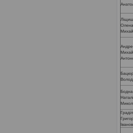
Анатол
Ліщиш
Олен
Михай
Андре
Михай
Антон
Бацюр
Волод
Бодна
Натал
Микол
Граділ
Григор
Івано