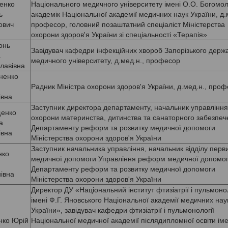
енко
Національного медичного університету імені О.О. Богомол
ь
академік Національної академії медичних наук України, д.
ович
професор, головний позаштатний спеціаліст Міністерства
охорони здоров'я України зі спеціальності «Терапія»
онь
Завідувач кафедри інфекційних хвороб Запорізького держ
а
медичного університету, д.мед.н., професор
лавівна
ненко
Радник Міністра охорони здоров'я України, д.мед.н., про
івна
Заступник директора департаменту, начальник управління
енко
охорони материнства, дитинства та санаторного забезпеч
а
Департаменту реформ та розвитку медичної допомоги
івна
Міністерства охорони здоров'я України
Заступник начальника управління, начальник відділу перв
нко
медичної допомоги Управління реформ медичної допомо
Департаменту реформ та розвитку медичної допомоги
івна
Міністерства охорони здоров'я України
Директор ДУ «Національний інститут фтизіатрії і пульмонол
імені Ф.Г. Яновського Національної академії медичних нау
України», завідувач кафедри фтизіатрії і пульмонології
ко Юрій
Національної медичної академії післядипломної освіти іме