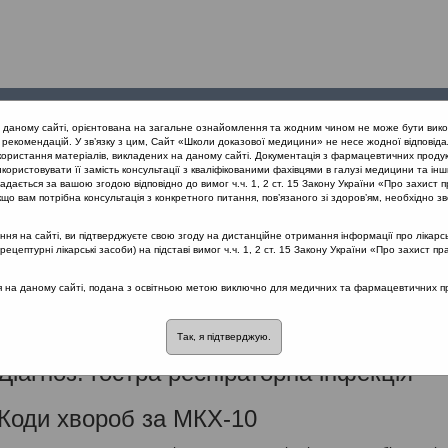
Проведені
Конференції
Партнери
Лек
а даному сайті, орієнтована на загальне ознайомлення та жодним чином не може бути вико
заходи
проекту
рекомендацій. У зв’язку з цим, Сайт «Школи доказової медицини» не несе жодної відповіда
користання матеріалів, викладених на даному сайті. Документація з фармацевтичних продук
користовувати її замість консультації з кваліфікованими фахівцями в галузі медицини та інш
дається за вашою згодою відповідно до вимог ч.ч. 1, 2 ст. 15 Закону України «Про захист п
що вам потрібна консультація з конкретного питання, пов’язаного зі здоров’ям, необхідно зв
я на сайті, ви підтверджуєте свою згоду на дистанційне отримання інформації про лікарсь
рджено Наказом МОЗ України №499 від 16.07.2014 у редакції Нак
цептурні лікарські засоби) на підставі вимог ч.ч. 1, 2 ст. 15 Закону України «Про захист пр
України №85 від 11.
ся на даному сайті, подана з освітньою метою виключно для медичних та фармацевтичних пра
 Паспортна частина
Так, я підтверджую.
 Діагноз: гостра респіраторна інфекція
 Коди хвороб за МКХ-10