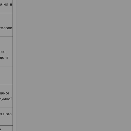
їни зі
 голови
ого,
ндент
ваної
дичної
льного
у