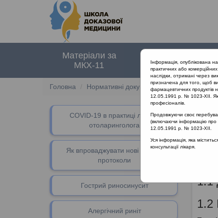
Матеріали за
Нормативні
Інформація, опублікована н
МКХ-11
документи
практичних або комерційних 
наслідки, отримані через ви
призначена для того, щоб ви
Головна
Нормативні документи
Бронхіт
фармацевтичних продуктів на
12.05.1991 р. № 1023-XII. Як
професіоналів.
СOVID-19 в практиці лікаря-
Продовжуючи своє перебуванн
Затве
(включаючи інформацію про ре
отоларинголога
12.05.1991 р. № 1023-XII.
Уся інформація, яка містить
консультації лікаря.
І.
Як впроваджувати нові клінічні
протоколи
1.1
Гострий риносинусит
1.2
Алергічний риніт