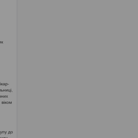
як
ікар-
льниці,
чних
 віком
тупу до
вити