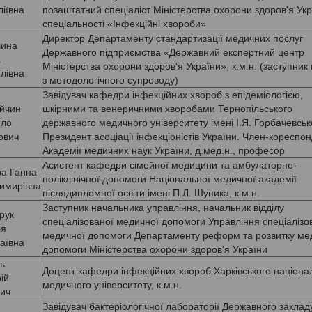
іївна
позаштатний спеціаліст Міністерства охорони здоров'я Укра
спеціальності «Інфекційні хвороби»
Директор Департаменту стандартизації медичних послуг
ина
Державного підприємства «Державний експертний центр
а
Міністерства охорони здоров'я України», к.м.н. (заступник
лівна
з методологічного супроводу)
Завідувач кафедри інфекційних хвороб з епідеміологією,
йчин
шкірними та венеричними хворобами Тернопільського
ло
державного медичного університету імені І.Я. Горбачевськ
ович
Президент асоціації інфекціоністів України. Член-кореспо
Академії медичних наук України, д.мед.н., професор
Асистент кафедри сімейної медицини та амбулаторно-
а Ганна
поліклінічної допомоги Національної медичної академії
имирівна
післядипломної освіти імені П.Л. Шупика, к.м.н.
Заступник начальника управління, начальник відділу
рук
спеціалізованої медичної допомоги Управління спеціалізо
ія
медичної допомоги Департаменту реформ та розвитку ме
аївна
допомоги Міністерства охорони здоров'я України
ь
Доцент кафедри інфекційних хвороб Харківського націона
ій
медичного університету, к.м.н.
вич
Завідувач бактеріологічної лабораторії Державного заклад