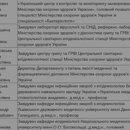
евич
«Український центр з контролю та моніторингу захворюва
а
Міністерства охорони здоров'я України», головний позашт
ївна
спеціаліст Міністерства охорони здоров'я України зі
спеціальності «Бактеріологія»
Завідувач лабораторї вірусології та СНІД, референс-лабор
ишина
Міністерства охорони здоров'я з діагностики грипу та ГРВІ
Центральної санітарно-епідеміологічної станції Міністерст
івна
охорони здоров'я України
овська
Завідувач центру грипу та ГРВІ Центральної санітарно-
а
епідеміологічної станції Міністерства охорони здоров'я Ук
ртівна
нко
Директор Департаменту з питань якості медичної та
а
фармацевтичної допомоги Міністерства охорони здоров'я
аївна
України
ська
Завідувач кафедри інфекційних хвороб з епідеміологією 
а
державного навчального закладу України «Українська мед
лівна
стоматологічна академія», д.мед.н., професор
Завідувач кафедри інфекційних хвороб з епідеміологією
андр
Львівського державного медичного університету імені Дан
айович
Галицького, д.мед.н., професор
Завідувач кафедри епідеміології Національного медичног
нікова
університету імені О.О. Богомольця, д.мед.н., головний