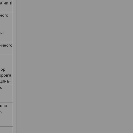
їни зі
ного
ні
ичного
сор,
оров'я
ицина»
го
ення
,