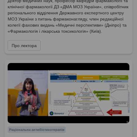
Доктор медичних наук, професор кафедри фармакології та
клінічної фармакології ДЗ «ДМА МОЗ України», співробітник
регіонального відділення Державного експертного центру
МОЗ України з питань фармаконагляду, член редакційної
колегії фахових видань «Медичні перспективи» (Дніпро) та
«Фармакологія і лікарська токсикологія» (Київ).
Про лектора
Раціональна антибіотикотерапія