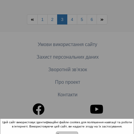
1
2
3
4
5
6
Умови використання сайту
Захист персональних даних
Зворотній зв'язок
Про проект
Контакти
Цей сайт використовує ідентифікаційні файли cookies для поліпшення навігації та роботи
в інтернеті. Використовуючи цей сайт, ви надаєте згоду на їх застосування.
© 2018-2026 «Школа доказової медицини». Всі права
захищені.