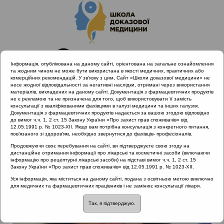
Інформація, опублікована на даному сайті, орієнтована на загальне ознайомлення
та жодним чином не може бути використана в якості медичних, практичних або
комерційних рекомендацій. У зв’язку з цим, Сайт «Школи доказової медицини» не
несе жодної відповідальності за негативні наслідки, отримані через використання
матеріалів, викладених на даному сайті. Документація з фармацевтичних продуктів
не є рекламою та не призначена для того, щоб використовувати її замість
консультації з кваліфікованими фахівцями в галузі медицини та інших галузях.
Головна
Лектори
Опришко Валентина Іванівна
Документація з фармацевтичних продуктів надається за вашою згодою відповідно
до вимог ч.ч. 1, 2 ст. 15 Закону України «Про захист прав споживачів» від
12.05.1991 р. № 1023-XII. Якщо вам потрібна консультація з конкретного питання,
пов’язаного зі здоров’ям, необхідно звернутися до фахівців- професіоналів.
Продовжуючи своє перебування на сайті, ви підтверджуєте свою згоду на
дистанційне отримання інформації про лікарські та косметичні засоби (включаючи
інформацію про рецептурні лікарські засоби) на підставі вимог ч.ч. 1, 2 ст. 15
Закону України «Про захист прав споживачів» від 12.05.1991 р. № 1023-XII.
Уся інформація, яка міститься на даному сайті, подана з освітньою метою виключно
для медичних та фармацевтичних працівників і не замінює консультації лікаря.
Так, я підтверджую.