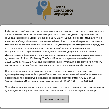
Інформація, опублікована на даному сайті, орієнтована на загальне ознайомлення
та жодним чином не може бути використана в якості медичних, практичних або
комерційних рекомендацій. У зв’язку з цим, Сайт «Школи доказової медицини» не
несе жодної відповідальності за негативні наслідки, отримані через використання
матеріалів, викладених на даному сайті. Документація з фармацевтичних продуктів
не є рекламою та не призначена для того, щоб використовувати її замість
консультації з кваліфікованими фахівцями в галузі медицини та інших галузях.
Головна
Проведені заходи
Документація з фармацевтичних продуктів надається за вашою згодою відповідно
AB Resistance. Конференція для лікарів первинної ланки.
до вимог ч.ч. 1, 2 ст. 15 Закону України «Про захист прав споживачів» від
12.05.1991 р. № 1023-XII. Якщо вам потрібна консультація з конкретного питання,
пов’язаного зі здоров’ям, необхідно звернутися до фахівців- професіоналів.
Продовжуючи своє перебування на сайті, ви підтверджуєте свою згоду на
AB Resistance. Конференція для
дистанційне отримання інформації про лікарські та косметичні засоби (включаючи
інформацію про рецептурні лікарські засоби) на підставі вимог ч.ч. 1, 2 ст. 15
лікарів первинної ланки.
Закону України «Про захист прав споживачів» від 12.05.1991 р. № 1023-XII.
Уся інформація, яка міститься на даному сайті, подана з освітньою метою виключно
Рубрика:
для медичних та фармацевтичних працівників і не замінює консультації лікаря.
Рубрика:
Так, я підтверджую.