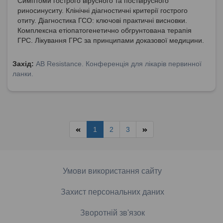
Симптоми гострого вірусного та поствірусного
риносинуситу. Клінічні діагностичні критерії гострого
отиту. Діагностика ГСО: ключові практичні висновки.
Комплексна етіопатогенетично обгрунтована терапія
ГРС. Лікування ГРС за принципами доказової медицини.
Захід:
AB Resistance. Конференція для лікарів первинної
ланки.
1
2
3
Умови використання сайту
Захист персональних даних
Зворотній зв'язок