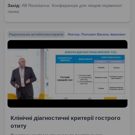
Захід:
AB Resistance. Конференція для лікарів первинної
ланки.
Раціональна антибіотикотерапія
Лектор: Попович Василь Іванович
Клінічні діагностичні критерії гострого
отиту