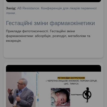
Захід:
AB Resistance. Конференція для лікарів первинної
ланки.
Гестаційні зміни фармакокінетики
Приклади фетотоксичності. Гестаційні зміни
фармакокінетики: абсорбція, розподіл, метаболізм та
екскреція.