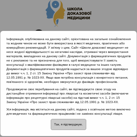
Інформація, опублікована на даному сайті, орієнтована на загальне ознайомлення
та жодним чином не може бути використана в якості медичних, практичних або
комерційних рекомендацій. У зв’язку з цим, Сайт «Школи доказової медицини» не
несе жодної відповідальності за негативні наслідки, отримані через використання
матеріалів, викладених на даному сайті. Документація з фармацевтичних продуктів
не є рекламою та не призначена для того, щоб використовувати її замість
консультації з кваліфікованими фахівцями в галузі медицини та інших галузях.
Головна
Проведені заходи
Документація з фармацевтичних продуктів надається за вашою згодою відповідно
AB Resistance. Конференція для лікарів первинної ланки.
до вимог ч.ч. 1, 2 ст. 15 Закону України «Про захист прав споживачів» від
12.05.1991 р. № 1023-XII. Якщо вам потрібна консультація з конкретного питання,
Закономірності проникнення ліків до плода
пов’язаного зі здоров’ям, необхідно звернутися до фахівців- професіоналів.
Продовжуючи своє перебування на сайті, ви підтверджуєте свою згоду на
дистанційне отримання інформації про лікарські та косметичні засоби (включаючи
інформацію про рецептурні лікарські засоби) на підставі вимог ч.ч. 1, 2 ст. 15
Закономірності
Закону України «Про захист прав споживачів» від 12.05.1991 р. № 1023-XII.
Уся інформація, яка міститься на даному сайті, подана з освітньою метою виключно
проникнення ліків до
для медичних та фармацевтичних працівників і не замінює консультації лікаря.
Так, я підтверджую.
плода