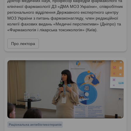
Доктор медичних наук, професор кафедри фармакології та
клінічної фармакології ДЗ «ДМА МОЗ України», співробітник
регіонального відділення Державного експертного центру
МОЗ України з питань фармаконагляду, член редакційної
колегії фахових видань «Медичні перспективи» (Дніпро) та
«Фармакологія і лікарська токсикологія» (Київ).
Про лектора
Раціональна антибіотикотерапія