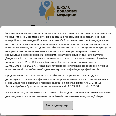
Інформація, опублікована на даному сайті, орієнтована на загальне ознайомлення
та жодним чином не може бути використана в якості медичних, практичних або
комерційних рекомендацій. У зв’язку з цим, Сайт «Школи доказової медицини» не
несе жодної відповідальності за негативні наслідки, отримані через використання
матеріалів, викладених на даному сайті. Документація з фармацевтичних продуктів
не є рекламою та не призначена для того, щоб використовувати її замість
консультації з кваліфікованими фахівцями в галузі медицини та інших галузях.
Головна
Лектори
Опришко Валентина Іванівна
Документація з фармацевтичних продуктів надається за вашою згодою відповідно
до вимог ч.ч. 1, 2 ст. 15 Закону України «Про захист прав споживачів» від
12.05.1991 р. № 1023-XII. Якщо вам потрібна консультація з конкретного питання,
пов’язаного зі здоров’ям, необхідно звернутися до фахівців- професіоналів.
Продовжуючи своє перебування на сайті, ви підтверджуєте свою згоду на
дистанційне отримання інформації про лікарські та косметичні засоби (включаючи
інформацію про рецептурні лікарські засоби) на підставі вимог ч.ч. 1, 2 ст. 15
Закону України «Про захист прав споживачів» від 12.05.1991 р. № 1023-XII.
Уся інформація, яка міститься на даному сайті, подана з освітньою метою виключно
для медичних та фармацевтичних працівників і не замінює консультації лікаря.
Так, я підтверджую.