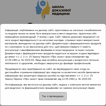
Інформація, опублікована на даному сайті, орієнтована на загальне ознайомлення
та жодним чином не може бути використана в якості медичних, практичних або
комерційних рекомендацій. У зв’язку з цим, Сайт «Школи доказової медицини» не
несе жодної відповідальності за негативні наслідки, отримані через використання
матеріалів, викладених на даному сайті. Документація з фармацевтичних продуктів
не є рекламою та не призначена для того, щоб використовувати її замість
консультації з кваліфікованими фахівцями в галузі медицини та інших галузях.
Головна
Проведені заходи
Документація з фармацевтичних продуктів надається за вашою згодою відповідно
Раціональне лікування vs. Раціональна АБ терапія (Львів,
до вимог ч.ч. 1, 2 ст. 15 Закону України «Про захист прав споживачів» від
12.05.1991 р. № 1023-XII. Якщо вам потрібна консультація з конкретного питання,
14.12.19)
пов’язаного зі здоров’ям, необхідно звернутися до фахівців- професіоналів.
Використання інгаляції при захворюваннях верхніх
Продовжуючи своє перебування на сайті, ви підтверджуєте свою згоду на
дихальних шляхів
дистанційне отримання інформації про лікарські та косметичні засоби (включаючи
інформацію про рецептурні лікарські засоби) на підставі вимог ч.ч. 1, 2 ст. 15
Закону України «Про захист прав споживачів» від 12.05.1991 р. № 1023-XII.
Уся інформація, яка міститься на даному сайті, подана з освітньою метою виключно
Використання інгаляції
для медичних та фармацевтичних працівників і не замінює консультації лікаря.
Так, я підтверджую.
при захворюваннях