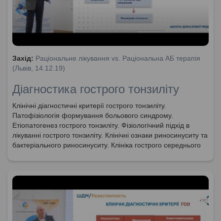
Захід:
Раціональне лікування vs. Раціональна АБ терапія
(Львів, 14.12.19)
Діагностика гострого тонзиліту
Клінічні діагностичні критерії гострого тонзиліту.
Патофізіологія формування больового синдрому.
Етіопатогенез гострого тонзиліту. Фізіологічний підхід в
лікуванні гострого тонзиліту. Клінічні ознаки риносинуситу та
бактеріального риносинуситу. Клініка гострого середнього
отиту. Використання шкали McIsaak при обстеженні
пацієнтів з гострим тонзилітом.