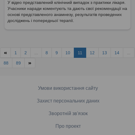
У відео представлений клінічний випадок з практики лікаря.
Учасники наради коментують та дають свої рекомендації на
основі представленого анамнезу, результатів проведених
досліджень і попередньої терапії.
1
2
...
8
9
10
11
12
13
14
...
88
89
Умови використання сайту
Захист персональних даних
Зворотній зв'язок
Про проект