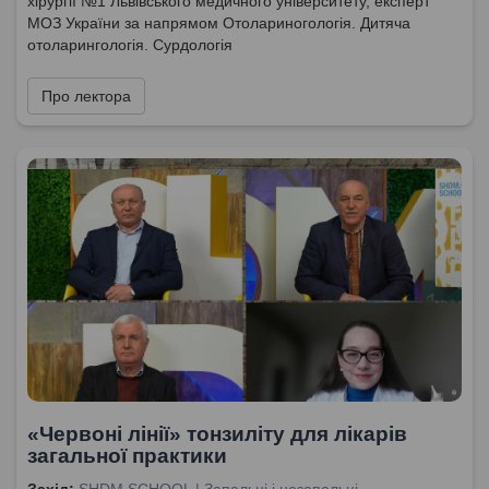
хірургії №1 Львівського медичного університету, експерт
МОЗ України за напрямом Отолариногологія. Дитяча
отоларингологія. Сурдологія
Про лектора
«Червоні лінії» тонзиліту для лікарів
загальної практики