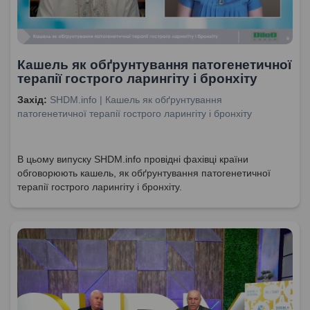
Кашель як обґрунтування патогенетичної
терапії гострого ларингіту і бронхіту
Захід:
SHDM.info | Кашель як обґрунтування
патогенетичної терапії гострого ларингіту і бронхіту
В цьому випуску SHDM.info провідні фахівці країни
обговорюють кашель, як обґрунтування патогенетичної
терапії гострого ларингіту і бронхіту.