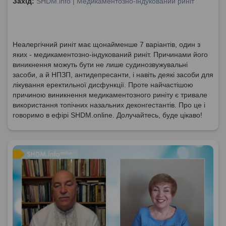
Захід:
SHDM.info | Медикаментозно-індукований риніт
Неалергічний риніт має щонайменше 7 варіантів, один з
яких - медикаментозно-індукований риніт. Причинами його
виникнення можуть бути не лише судинозвужувальні
засоби, а й НПЗП, антидепресанти, і навіть деякі засоби для
лікування еректильної дисфункції. Проте найчастішою
причиною виникнення медикаментозного риніту є тривале
використання топічних назальних деконгестантів. Про це і
говоримо в ефірі SHDM.online. Долучайтесь, буде цікаво!