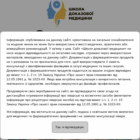
Інформація, опублікована на даному сайті, орієнтована на загальне ознайомлення
та жодним чином не може бути використана в якості медичних, практичних або
комерційних рекомендацій. У зв’язку з цим, Сайт «Школи доказової медицини» не
несе жодної відповідальності за негативні наслідки, отримані через використання
матеріалів, викладених на даному сайті. Документація з фармацевтичних продуктів
не є рекламою та не призначена для того, щоб використовувати її замість
консультації з кваліфікованими фахівцями в галузі медицини та інших галузях.
Головна
Лектори
Попович Василь Іванович
Документація з фармацевтичних продуктів надається за вашою згодою відповідно
до вимог ч.ч. 1, 2 ст. 15 Закону України «Про захист прав споживачів» від
12.05.1991 р. № 1023-XII. Якщо вам потрібна консультація з конкретного питання,
пов’язаного зі здоров’ям, необхідно звернутися до фахівців- професіоналів.
Продовжуючи своє перебування на сайті, ви підтверджуєте свою згоду на
дистанційне отримання інформації про лікарські та косметичні засоби (включаючи
інформацію про рецептурні лікарські засоби) на підставі вимог ч.ч. 1, 2 ст. 15
Закону України «Про захист прав споживачів» від 12.05.1991 р. № 1023-XII.
Уся інформація, яка міститься на даному сайті, подана з освітньою метою виключно
для медичних та фармацевтичних працівників і не замінює консультації лікаря.
Так, я підтверджую.