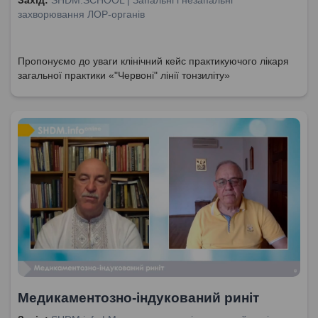
Захід:
SHDM.SCHOOL | Запальні і незапальні
захворювання ЛОР-органів
Пропонуємо до уваги клінічний кейс практикуючого лікаря
загальної практики «"Червоні" лінії тонзиліту»
Медикаментозно-індукований риніт