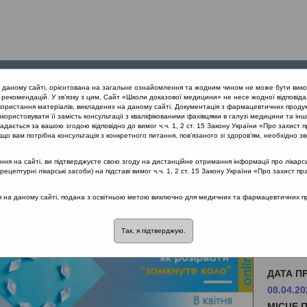
Проведені
Конференції
Партнери
Лек
а даному сайті, орієнтована на загальне ознайомлення та жодним чином не може бути вико
заходи
проекту
рекомендацій. У зв’язку з цим, Сайт «Школи доказової медицини» не несе жодної відповіда
користання матеріалів, викладених на даному сайті. Документація з фармацевтичних продук
користовувати її замість консультації з кваліфікованими фахівцями в галузі медицини та інш
дається за вашою згодою відповідно до вимог ч.ч. 1, 2 ст. 15 Закону України «Про захист п
що вам потрібна консультація з конкретного питання, пов’язаного зі здоров’ям, необхідно зв
я на сайті, ви підтверджуєте свою згоду на дистанційне отримання інформації про лікарсь
цептурні лікарські засоби) на підставі вимог ч.ч. 1, 2 ст. 15 Закону України «Про захист пр
ся на даному сайті, подана з освітньою метою виключно для медичних та фармацевтичних пра
Так, я підтверджую.
SHDM.i
"замкн
ДАТА П
08.04.20
МІСЦЕ 