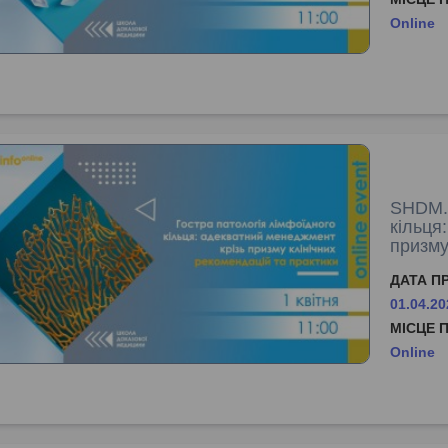
Online
SHDM.i
кільця
призму
ДАТА П
01.04.20
МІСЦЕ 
Online