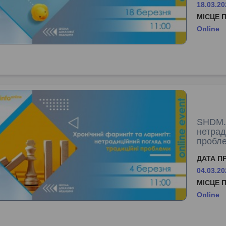
18.03.20
МІСЦЕ 
Online
SHDM.i
нетрад
пробл
ДАТА П
04.03.20
МІСЦЕ 
Online