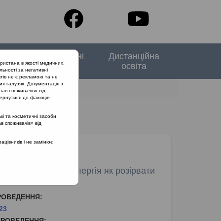
тори
Спеціальні
Дистанційна
ристана в якості медичних,
випуски
освіта
льності за негативні
тів не є рекламою та не
их галузях. Документація з
рав споживачів» від
ернутися до фахівців-
кі та косметичні засоби
ав споживачів» від
цівників і не замінює
nfo | Інфекція та алергія як розірвати
уте коло"
РОВЕДЕННЯ:
23
ПРОВЕДЕННЯ: