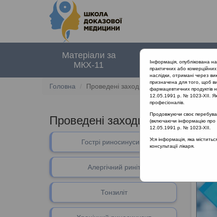
Матеріали за
Нормативні
Інформація, опублікована н
МКХ-11
документи
практичних або комерційних 
наслідки, отримані через ви
призначена для того, щоб ви
Головна
Проведені заходи
фармацевтичних продуктів на
12.05.1991 р. № 1023-XII. Як
професіоналів.
Продовжуючи своє перебуванн
Проведені заходи
(включаючи інформацію про ре
12.05.1991 р. № 1023-XII.
Уся інформація, яка містить
Гострі риносинусити
консультації лікаря.
Алергічний риніт
Тонзиліт