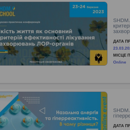
SHDM.S
критер
захвор
ДАТА П
23.03.20
МІСЦЕ 
Online
SHDM.i
гіперр
ДАТА П