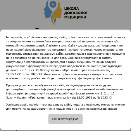
Інформація, опублікована на даному сайті, орієнтована на загальне ознайомлення
та жодним чином не може бути використана в якості медичних, практичних або
комерційних рекомендацій. У зв’язку з цим, Сайт «Школи доказової медицини» не
несе жодної відповідальності за негативні наслідки, отримані через використання
матеріалів, викладених на даному сайті. Документація з фармацевтичних продуктів
не є рекламою та не призначена для того, щоб використовувати її замість
консультації з кваліфікованими фахівцями в галузі медицини та інших галузях.
Головна
Проведені заходи
Документація з фармацевтичних продуктів надається за вашою згодою відповідно
SHDM.info | Принципи клінічно і економічно ефективного
до вимог ч.ч. 1, 2 ст. 15 Закону України «Про захист прав споживачів» від
12.05.1991 р. № 1023-XII. Якщо вам потрібна консультація з конкретного питання,
лікування алергічного риніту
пов’язаного зі здоров’ям, необхідно звернутися до фахівців- професіоналів.
Продовжуючи своє перебування на сайті, ви підтверджуєте свою згоду на
дистанційне отримання інформації про лікарські та косметичні засоби (включаючи
інформацію про рецептурні лікарські засоби) на підставі вимог ч.ч. 1, 2 ст. 15
SHDM.info | Принципи клінічно і
Закону України «Про захист прав споживачів» від 12.05.1991 р. № 1023-XII.
економічно ефективного лікування
Уся інформація, яка міститься на даному сайті, подана з освітньою метою виключно
для медичних та фармацевтичних працівників і не замінює консультації лікаря.
алергічного риніту
Так, я підтверджую.
Рубрика:
Рубрика: