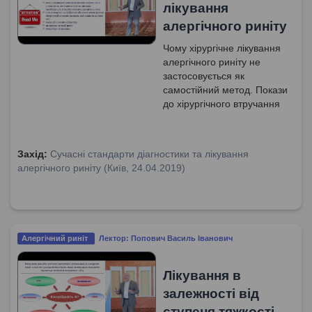
лікування
алергічного риніту
Чому хірургічне лікування
алергічного риніту не
застосовується як
самостійний метод. Покази
до хірургічного втручання
при алергічному риніти.
Малоінвазивні
ендоскопічні методи як
Захід:
Сучасні стандарти діагностики та лікування
методи вибору хірургічного
алергічного риніту (Київ, 24.04.2019)
лікування алергічного
риніту.
Алергічний риніт
Лектор: Попович Василь Іванович
Лікування в
залежності від
ступеня тяжкості