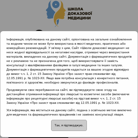
Інформація, опублікована на даному сайті, орієнтована на загальне ознайомлення
та жодним чином не може бути використана в якості медичних, практичних або
комерційних рекомендацій. У зв’язку з цим, Сайт «Школи доказової медицини» не
несе жодної відповідальності за негативні наслідки, отримані через використання
матеріалів, викладених на даному сайті. Документація з фармацевтичних продуктів
не є рекламою та не призначена для того, щоб використовувати її замість
консультації з кваліфікованими фахівцями в галузі медицини та інших галузях.
Головна
Проведені заходи :: Алергічний риніт
Документація з фармацевтичних продуктів надається за вашою згодою відповідно
до вимог ч.ч. 1, 2 ст. 15 Закону України «Про захист прав споживачів» від
12.05.1991 р. № 1023-XII. Якщо вам потрібна консультація з конкретного питання,
пов’язаного зі здоров’ям, необхідно звернутися до фахівців- професіоналів.
Проведені заходи
::
Алергічний риніт
Продовжуючи своє перебування на сайті, ви підтверджуєте свою згоду на
дистанційне отримання інформації про лікарські та косметичні засоби (включаючи
Рубрика:
інформацію про рецептурні лікарські засоби) на підставі вимог ч.ч. 1, 2 ст. 15
Закону України «Про захист прав споживачів» від 12.05.1991 р. № 1023-XII.
Алергічний риніт
Уся інформація, яка міститься на даному сайті, подана з освітньою метою виключно
для медичних та фармацевтичних працівників і не замінює консультації лікаря.
Алергічний риніт
Лектор: Безшапочний Сергій Борисович
Так, я підтверджую.