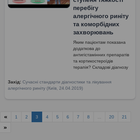
перебігу
алергічного риніту
та коморбідних
захворювань
Яким пацієнтам показана
додаткова до
антигістамінних препаратів
та кортикостероїдів
терапія? Складові діагнозу
алергічного риніту та
ступені тяжкості перебігу.
Захід:
Сучасні стандарти діагностики та лікування
Коморбідність алергічного
алергічного риніту (Київ, 24.04.2019)
риніту. Які з груп
препаратів показані для
лікування персистуючого
чи інтермітуючого
1
2
3
4
5
6
7
8
...
20
21
алергічного риніту
середньотяжкого або
тяжкого перебігу? Клінічні
симптоми алергічного