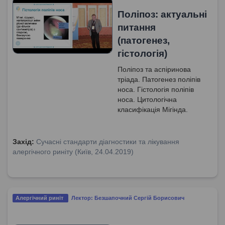
Поліпоз: актуальні
питання
(патогенез,
гістологія)
Поліпоз та аспіринова
тріада. Патогенез поліпів
носа. Гістологія поліпів
носа. Цитологічна
класифікація Мігінда.
Симптоми поліпозу носа.
Проблема поліпозу носа.
Захід:
Сучасні стандарти діагностики та лікування
алергічного риніту (Київ, 24.04.2019)
Алергічний риніт
Лектор: Безшапочний Сергій Борисович