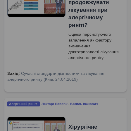
продовжувати
лікування при
алергічному
риніті?
Оцінка персистуючого
запалення як фактору
визначення
довготривалості лікування
алергічного риніту.
Фармакотерапія
алергічного риніту в
Захід:
Сучасні стандарти діагностики та лікування
рамках індивідуалізації
алергічного риніту (Київ, 24.04.2019)
лікування та визначення
лікувальної тактики.
Ступенева терапія
(лікування) алергічного
риніту.
Алергічний риніт
Лектор: Попович Василь Іванович
Хірургічне