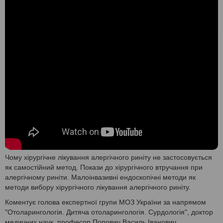
Чому хірургічне лікування алергічного риніту не застосовується
як самостійний метод. Покази до хірургічного втручання при
алергічному риніти. Малоінвазивні ендоскопічні методи як
методи вибору хірургічного лікування алергічного риніту.
Коментує голова експертної групи МОЗ України за напрямом
"Отоларингологія. Дитяча отоларингологія. Сурдологія", доктор
медичних наук, професор Попович Василь Іванович