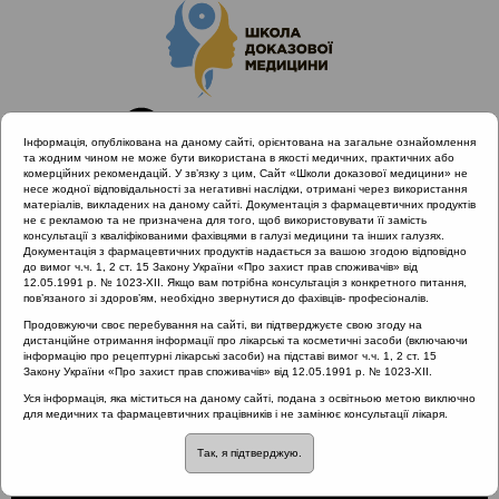
Інформація, опублікована на даному сайті, орієнтована на загальне ознайомлення
та жодним чином не може бути використана в якості медичних, практичних або
комерційних рекомендацій. У зв’язку з цим, Сайт «Школи доказової медицини» не
несе жодної відповідальності за негативні наслідки, отримані через використання
матеріалів, викладених на даному сайті. Документація з фармацевтичних продуктів
не є рекламою та не призначена для того, щоб використовувати її замість
консультації з кваліфікованими фахівцями в галузі медицини та інших галузях.
Головна
Проведені заходи
Документація з фармацевтичних продуктів надається за вашою згодою відповідно
Сучасні стандарти діагностики та лікування алергічного
до вимог ч.ч. 1, 2 ст. 15 Закону України «Про захист прав споживачів» від
12.05.1991 р. № 1023-XII. Якщо вам потрібна консультація з конкретного питання,
риніту (Київ, 24.04.2019)
пов’язаного зі здоров’ям, необхідно звернутися до фахівців- професіоналів.
Хірургічне лікування алергічного риніту
Продовжуючи своє перебування на сайті, ви підтверджуєте свою згоду на
дистанційне отримання інформації про лікарські та косметичні засоби (включаючи
інформацію про рецептурні лікарські засоби) на підставі вимог ч.ч. 1, 2 ст. 15
Закону України «Про захист прав споживачів» від 12.05.1991 р. № 1023-XII.
Хірургічне лікування
Уся інформація, яка міститься на даному сайті, подана з освітньою метою виключно
для медичних та фармацевтичних працівників і не замінює консультації лікаря.
алергічного риніту
Так, я підтверджую.