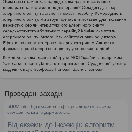
Яким пацієнтам показана додаткова до антигістамінних
препаратів та кортикостероїдів терапія? Складові діагнозу
алергічного риніту та ступені тяжкості перебігу. Коморбідність
алергічного риніту. Які з груп препаратів показані для лікування
персистуючого чи інтермітуючого алергічного риніту
середньотяжкого або тяжкого перебігу? Клінічні симптоми
алергічного риніту. Антагоністи лейкотрієнових рецепторів.
Ефективна фармакотерапія алергічного риніту. Алгоритм
фармакотерапії алергічного риніту у дорослих та дітей.
Коментує голова експертної групи МОЗ України за напрямом
"Отоларингологія. Дитяча отоларингологія. Сурдологія", доктор
медичних наук, професор Попович Василь Іванович
Проведені заходи
SHDM.info | Від екземи до інфекції: алгоритм взаємодії
отоларинголога та дерматолога
Від екземи до інфекції: алгоритм