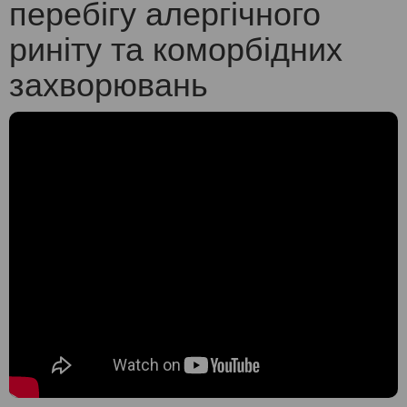
перебігу алергічного
риніту та коморбідних
захворювань