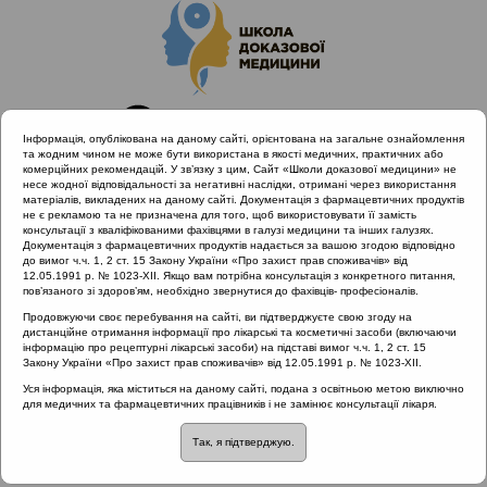
Інформація, опублікована на даному сайті, орієнтована на загальне ознайомлення
та жодним чином не може бути використана в якості медичних, практичних або
комерційних рекомендацій. У зв’язку з цим, Сайт «Школи доказової медицини» не
несе жодної відповідальності за негативні наслідки, отримані через використання
матеріалів, викладених на даному сайті. Документація з фармацевтичних продуктів
не є рекламою та не призначена для того, щоб використовувати її замість
консультації з кваліфікованими фахівцями в галузі медицини та інших галузях.
Головна
Проведені заходи
Документація з фармацевтичних продуктів надається за вашою згодою відповідно
Сучасні стандарти діагностики та лікування алергічного
до вимог ч.ч. 1, 2 ст. 15 Закону України «Про захист прав споживачів» від
12.05.1991 р. № 1023-XII. Якщо вам потрібна консультація з конкретного питання,
риніту (Київ, 24.04.2019)
пов’язаного зі здоров’ям, необхідно звернутися до фахівців- професіоналів.
Лікування в залежності від ступеня тяжкості перебігу
Продовжуючи своє перебування на сайті, ви підтверджуєте свою згоду на
алергічного риніту та коморбідних захворювань
дистанційне отримання інформації про лікарські та косметичні засоби (включаючи
інформацію про рецептурні лікарські засоби) на підставі вимог ч.ч. 1, 2 ст. 15
Закону України «Про захист прав споживачів» від 12.05.1991 р. № 1023-XII.
Уся інформація, яка міститься на даному сайті, подана з освітньою метою виключно
Лікування в залежності
для медичних та фармацевтичних працівників і не замінює консультації лікаря.
Так, я підтверджую.
від ступеня тяжкості