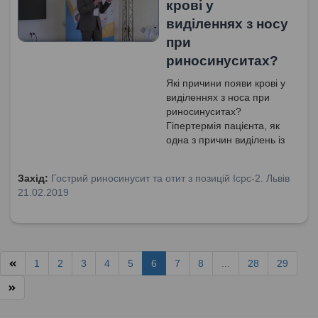
крові у
виділеннях з носу
при
риносинуситах?
Які причини появи крові у
виділеннях з носа при
риносинуситах?
Гіпертермія пацієнта, як
одна з причин виділень із
кров'янистим вмістом при
риносинуситі. Запальний
Захід:
Гострий риносинусит та отит з позицій Icpc-2. Львів
процес слизової оболонки
21.02.2019
та кров'янисті виділення
при риносинуситі. Вплив
топічних деконгестантів та
топічних стероїдних
препаратів на появу
1
2
3
4
5
6
7
8
...
28
29
кров'яного вмісту у
виділеннях з носа при
риносинуситі.