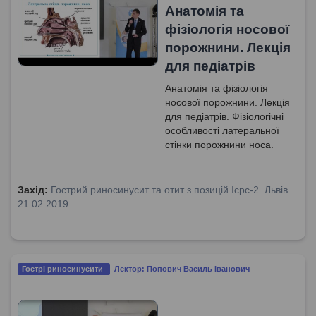
Анатомія та
фізіологія носової
порожнини. Лекція
для педіатрів
Анатомія та фізіологія
носової порожнини. Лекція
для педіатрів. Фізіологічні
особливості латеральної
стінки порожнини носа.
Приносові пазухи та їх
формування. Анатомічний
склад остіомеатального
Захід:
Гострий риносинусит та отит з позицій Icpc-2. Львів
комплексу. Ендоскопічне
21.02.2019
дослідження порожнини
носа. Мукоциліарний
транспорт. Особливості
середнього вуха.
Гострі риносинусити
Лектор: Попович Василь Іванович