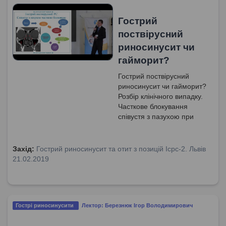
Гострий
поствірусний
риносинусит чи
гайморит?
Гострий поствірусний
риносинусит чи гайморит?
Розбір клінічного випадку.
Часткове блокування
співустя з пазухою при
гострому післявірусному
риносинуситі. Симптоми
та ознаки гострого
Захід:
Гострий риносинусит та отит з позицій Icpc-2. Львів
вірусного та післявірусного
21.02.2019
риносинуситу.
Патофізіологія гострого
середнього отиту.
Гострі риносинусити
Лектор: Березнюк Ігор Володимирович