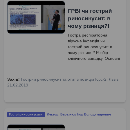
ГРВІ чи гострий
риносинусит: в
чому різниця?!
Гостра респіраторна
вірусна інфекція чи
гострий риносинусит: в
чому різниця? Розбір
клінічного випадку. Основні
елементи в положенні про
риносинусит. Відповідність
старої та нової
Захід:
Гострий риносинусит та отит з позицій Icpc-2. Львів
класифікації. Механізм
21.02.2019
запалення при ГРС.
Патофізіологія гострого
середнього отиту.
Отоендоскопічна картина
барабанної перетинки.
Гострі риносинусити
Лектор: Березнюк Ігор Володимирович
Гострий вірусний
риносинусит.