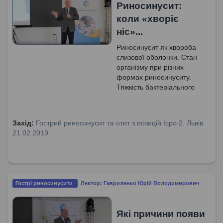
Риносинусит:
коли «хворіє
ніс‎»...
Риносинусит як хвороба
слизової оболонки. Стан
організму при різних
формах риносинуситу.
Тяжкість бактеріального
запалення. Застосування
локальних методів
лікування. Фізіологічне
Захід:
Гострий риносинусит та отит з позицій Icpc-2. Львів
лікування риносинуситу.
21.02.2019
Особливості відділів
респіраторного тракту.
Ключова ланка патогенезу
риносинуситу.
Гострі риносинусити
Лектор: Гавриленко Юрій Володимирович
Які причини появи