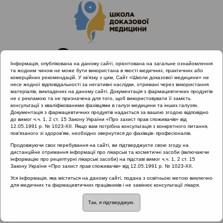
Інформація, опублікована на даному сайті, орієнтована на загальне ознайомлення
та жодним чином не може бути використана в якості медичних, практичних або
комерційних рекомендацій. У зв’язку з цим, Сайт «Школи доказової медицини» не
несе жодної відповідальності за негативні наслідки, отримані через використання
матеріалів, викладених на даному сайті. Документація з фармацевтичних продуктів
не є рекламою та не призначена для того, щоб використовувати її замість
консультації з кваліфікованими фахівцями в галузі медицини та інших галузях.
Головна
Проведені заходи :: Гострі риносинусити
Документація з фармацевтичних продуктів надається за вашою згодою відповідно
до вимог ч.ч. 1, 2 ст. 15 Закону України «Про захист прав споживачів» від
12.05.1991 р. № 1023-XII. Якщо вам потрібна консультація з конкретного питання,
пов’язаного зі здоров’ям, необхідно звернутися до фахівців- професіоналів.
Проведені заходи
::
Гострі
Продовжуючи своє перебування на сайті, ви підтверджуєте свою згоду на
дистанційне отримання інформації про лікарські та косметичні засоби (включаючи
риносинусити
інформацію про рецептурні лікарські засоби) на підставі вимог ч.ч. 1, 2 ст. 15
Закону України «Про захист прав споживачів» від 12.05.1991 р. № 1023-XII.
Рубрика:
Уся інформація, яка міститься на даному сайті, подана з освітньою метою виключно
для медичних та фармацевтичних працівників і не замінює консультації лікаря.
Гострі риносинусити
Так, я підтверджую.
Гострі риносинусити
Лектор: Березнюк Ігор Володимирович