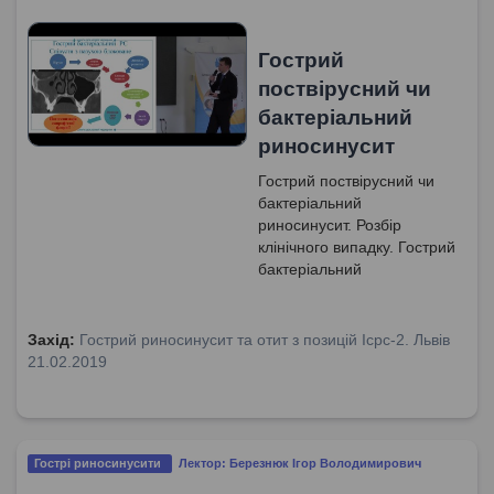
Гострий
поствірусний чи
бактеріальний
риносинусит
Гострий поствірусний чи
бактеріальний
риносинусит. Розбір
клінічного випадку. Гострий
бактеріальний
риносинусит. Бактерії при
гострому бактеріальному
риносинуситі. Симптоми
Захід:
Гострий риносинусит та отит з позицій Icpc-2. Львів
та клінічні ознаки гострого
21.02.2019
поствірусного та гострого
бактеріального
риносинуситу.
Патофізіологія гострого
Гострі риносинусити
Лектор: Березнюк Ігор Володимирович
бактеріального середнього
отиту.