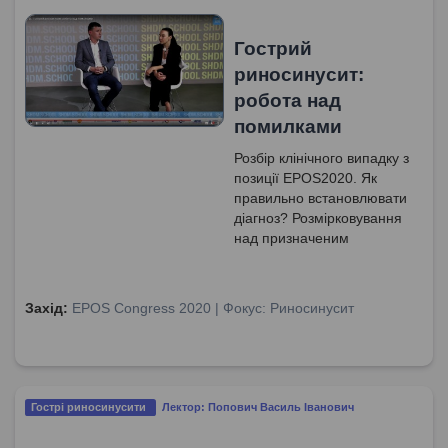
Гострий
риносинусит:
робота над
помилками
Розбір клінічного випадку з
позиції EPOS2020. Як
правильно встановлювати
діагноз? Розмірковування
над призначеним
лікуванням при першому
та другому зверненні.
Захід:
EPOS Congress 2020 | Фокус: Риносинусит
Гострі риносинусити
Лектор: Попович Василь Іванович