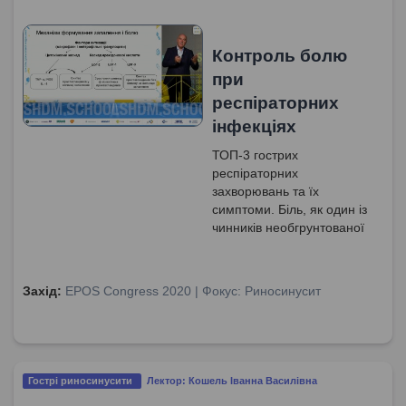
Контроль болю
при
респіраторних
інфекціях
ТОП-3 гострих
респіраторних
захворювань та їх
симптоми. Біль, як один із
чинників необгрунтованої
антибіотикотерапії.
Механізм формування
запалення і болю.
Захід:
EPOS Congress 2020 | Фокус: Риносинусит
Механізм дії
феназону+лідокаїну та
бензидаміну гідрохлориду.
Оцінка болю згідно VAS.
Гострі риносинусити
Лектор: Кошель Іванна Василівна