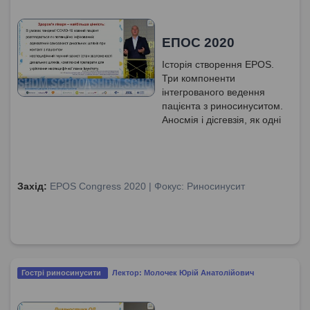
ЕПОС 2020
Історія створення EPOS.
Три компоненти
інтегрованого ведення
пацієнта з риносинуситом.
Аносмія і дісгевзія, як одні
з симптомів COVID-19.
Адекватний самозахист
при контакті з пацієнтом в
умовах пандемії.
Захід:
EPOS Congress 2020 | Фокус: Риносинусит
Гострі риносинусити
Лектор: Молочек Юрій Анатолійович