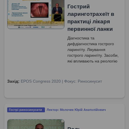
Гострий
ларинготрахеїт в
практиці лікаря
первинної ланки
Діагностика та
дифдіагностика гострого
ларингіту. Лікування
гострого ларингіту. Засоби,
які впливають на реологію
мокроти. Основні
положення щодо гострого
стенозуючого
Захід:
EPOS Congress 2020 | Фокус: Риносинусит
ларинготрахеїту (ГСЛТ).
Діагностика та клінічні
ознаки ГСЛТ. Алгоритм
надання невідкладної
допомоги дітям з ГСЛТ.
Гострі риносинусити
Лектор: Молочек Юрій Анатолійович