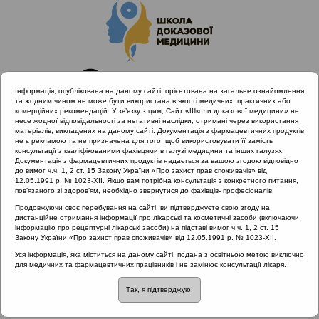
Інформація, опублікована на даному сайті, орієнтована на загальне ознайомлення
та жодним чином не може бути використана в якості медичних, практичних або
комерційних рекомендацій. У зв’язку з цим, Сайт «Школи доказової медицини» не
несе жодної відповідальності за негативні наслідки, отримані через використання
матеріалів, викладених на даному сайті. Документація з фармацевтичних продуктів
не є рекламою та не призначена для того, щоб використовувати її замість
консультації з кваліфікованими фахівцями в галузі медицини та інших галузях.
Головна
Проведені заходи :: Гострі риносинусити
Документація з фармацевтичних продуктів надається за вашою згодою відповідно
до вимог ч.ч. 1, 2 ст. 15 Закону України «Про захист прав споживачів» від
12.05.1991 р. № 1023-XII. Якщо вам потрібна консультація з конкретного питання,
пов’язаного зі здоров’ям, необхідно звернутися до фахівців- професіоналів.
Проведені заходи
::
Гострі
Продовжуючи своє перебування на сайті, ви підтверджуєте свою згоду на
дистанційне отримання інформації про лікарські та косметичні засоби (включаючи
риносинусити
інформацію про рецептурні лікарські засоби) на підставі вимог ч.ч. 1, 2 ст. 15
Закону України «Про захист прав споживачів» від 12.05.1991 р. № 1023-XII.
Рубрика:
Уся інформація, яка міститься на даному сайті, подана з освітньою метою виключно
для медичних та фармацевтичних працівників і не замінює консультації лікаря.
Гострі риносинусити
Так, я підтверджую.
Гострі риносинусити
Лектор: Попович Василь Іванович