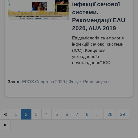
інфекції сечової
системи.
Рекомендації EAU
2020, AUA 2019
Епідеміологія та етіологія
інфекцій сечової системи
(ІСС). Концепція
ускладненої і
неускладненої ІСС.
Класифікація ІСС.
Фактори, які передують
розвитку ІСС. Рекомендації
Захід:
EPOS Congress 2020 | Фокус: Риносинусит
для діагностичної оцінки
неускладненого циститу,
EAU 2020. Симптоми
гіперактивного сечового
міхура. Діагностика ІСС.
1
2
3
4
5
6
7
8
...
28
29
Лікування ІСС.