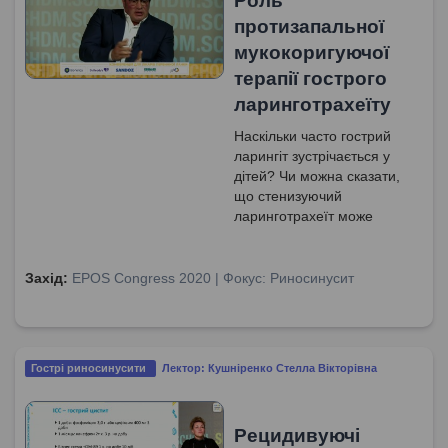
Роль
протизапальної
мукокоригуючої
терапії гострого
ларинготрахеїту
Наскільки часто гострий
ларингіт зустрічається у
дітей? Чи можна сказати,
що стенизуючий
ларинготрахеїт може
розвинутись внаслідок
неадекватного лікування
гострого ларингіту? Що
Захід:
EPOS Congress 2020 | Фокус: Риносинусит
можна використовувати
для лікування гострого
ларингіту?
Гострі риносинусити
Лектор: Кушніренко Стелла Вікторівна
Рецидивуючі